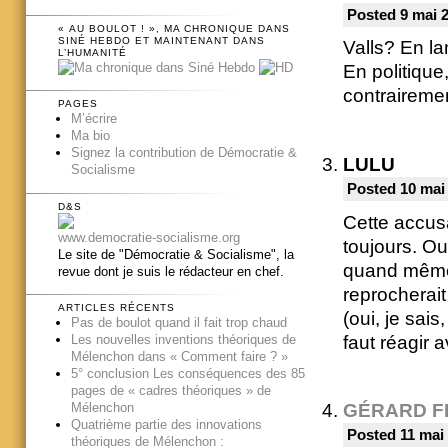
Posted 9 mai 
« AU BOULOT ! », MA CHRONIQUE DANS
SINÉ HEBDO ET MAINTENANT DANS
Valls? En l
L’HUMANITÉ
En politique
contraireme
PAGES
M’écrire
Ma bio
Signez la contribution de Démocratie &
LULU
Socialisme
Posted 10 mai
D&S
Cette accusa
www.democratie-socialisme.org
toujours. Ou
Le site de "Démocratie & Socialisme", la
quand même p
revue dont je suis le rédacteur en chef.
reprocherait 
ARTICLES RÉCENTS
(oui, je sai
Pas de boulot quand il fait trop chaud
faut réagir 
Les nouvelles inventions théoriques de
Mélenchon dans « Comment faire ? »
5° conclusion Les conséquences des 85
pages de « cadres théoriques » de
Mélenchon
GÉRARD F
Quatrième partie des innovations
Posted 11 mai 
théoriques de Mélenchon :