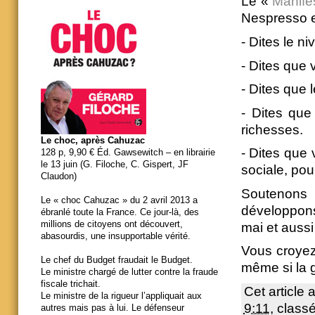
Le «
Manife
Nespresso e
- Dites le n
- Dites que 
- Dites que 
- Dites que
richesses.
Le choc, après Cahuzac
- Dites que
128 p, 9,90 € Éd. Gawsewitch – en librairie
le 13 juin (G. Filoche, C. Gispert, JF
sociale, pou
Claudon)
Soutenons 
Le « choc Cahuzac » du 2 avril 2013 a
développons
ébranlé toute la France. Ce jour-là, des
millions de citoyens ont découvert,
mai et aussi 
abasourdis, une insupportable vérité.
Vous croyez
Le chef du Budget fraudait le Budget.
même si la g
Le ministre chargé de lutter contre la fraude
fiscale trichait.
Cet article 
Le ministre de la rigueur l’appliquait aux
9:11
, class
autres mais pas à lui. Le défenseur