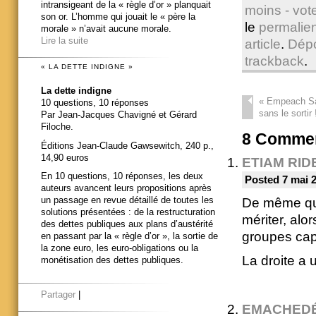
intransigeant de la « règle d’or » planquait
moins - vote
son or. L’homme qui jouait le « père la
le
permalie
morale » n’avait aucune morale.
Lire la suite
article
.
Dép
trackback
.
« LA DETTE INDIGNE »
La dette indigne
«
Empeach Sar
10 questions, 10 réponses
sans le sortir 
Par Jean-Jacques Chavigné et Gérard
Filoche.
8
Commen
Éditions Jean-Claude Gawsewitch, 240 p.,
14,90 euros
ETIAM RID
En 10 questions, 10 réponses, les deux
Posted 7 mai 2
auteurs avancent leurs propositions après
un passage en revue détaillé de toutes les
De même que 
solutions présentées : de la restructuration
mériter, alo
des dettes publiques aux plans d’austérité
groupes capi
en passant par la « règle d’or », la sortie de
la zone euro, les euro-obligations ou la
La droite a 
monétisation des dettes publiques.
Partager
|
EMACHED