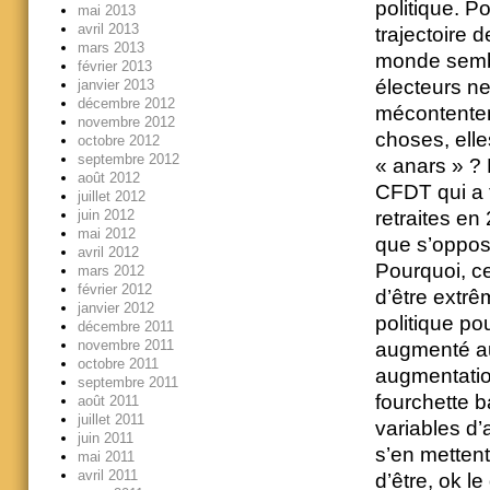
politique. Po
mai 2013
avril 2013
trajectoire 
mars 2013
monde semble
février 2013
électeurs ne
janvier 2013
décembre 2012
mécontentem
novembre 2012
choses, elle
octobre 2012
septembre 2012
« anars » ? 
août 2012
CFDT qui a t
juillet 2012
juin 2012
retraites en
mai 2012
que s’oppose
avril 2012
Pourquoi, ce
mars 2012
février 2012
d’être extrêm
janvier 2012
politique po
décembre 2011
novembre 2011
augmenté au
octobre 2011
augmentation
septembre 2011
fourchette 
août 2011
juillet 2011
variables d’
juin 2011
s’en mettent
mai 2011
avril 2011
d’être, ok le