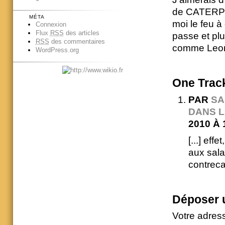
de CATERPIL
MÉTA
moi le feu à
Connexion
Flux
RSS
des articles
passe et pl
RSS
des commentaires
comme Leon
WordPress.org
One
Trac
PAR
SA
DANS L
2010 À 
[...] ef
aux sala
contrecar
Déposer 
Votre adres