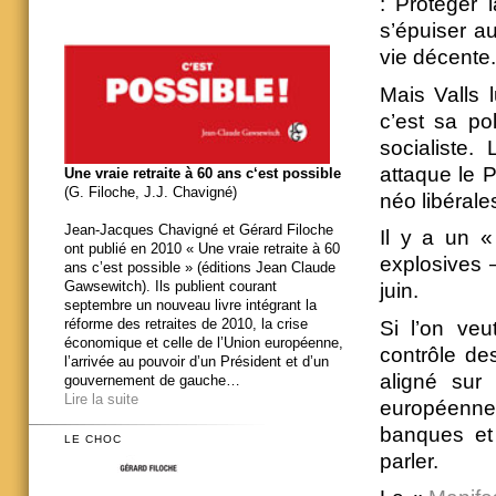
: Protéger 
s’épuiser au
vie décente.
Mais Valls 
c’est sa pol
socialiste.
attaque le 
Une vraie retraite à 60 ans c‘est possible
(G. Filoche, J.J. Chavigné)
néo libéral
Jean-Jacques Chavigné et Gérard Filoche
Il y a un «
ont publié en 2010 « Une vraie retraite à 60
explosives 
ans c’est possible » (éditions Jean Claude
Gawsewitch). Ils publient courant
juin.
septembre un nouveau livre intégrant la
réforme des retraites de 2010, la crise
Si l’on veut
économique et celle de l’Union européenne,
contrôle de
l’arrivée au pouvoir d’un Président et d’un
aligné sur
gouvernement de gauche…
Lire la suite
européenne
banques et 
LE CHOC
parler.