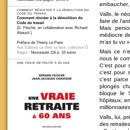
embaucher, i
COMMENT RÉSISTER À LA DÉMOLITION DU
Valls, le néo
CODE DU TRAVAIL
Comment résister à la démolition du
faire de l’an
Code du travail
Mais person
(G. Filoche, en collaboration avec Richard
Abauzit.)
médiocre de
m’as tu vu
»
Préface de Thierry Le Paon
Aux Éditions Le Vent se lève, collection Ô
Mais ce n’e
Rages !
Nouveauté 116 p. 10 euros
nous le comb
UNE VRAIE RETRAITE À 60 ANS
C’est pour s
c’est pour 
c’est parce
plongés ch
bloque le S
hôpitaux, en
millionnaire
Valls, lui, 
des retraites