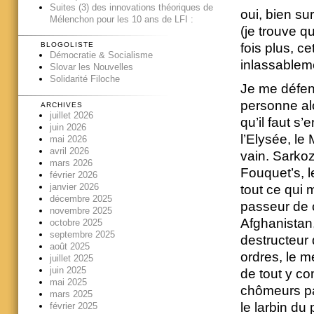
Suites (3) des innovations théoriques de
oui, bien su
Mélenchon pour les 10 ans de LFI :
(je trouve qu
fois plus, ce
BLOGOLISTE
Démocratie & Socialisme
inlassablem
Slovar les Nouvelles
Solidarité Filoche
Je me défen
personne al
ARCHIVES
juillet 2026
qu’il faut s’
juin 2026
l’Elysée, le
mai 2026
avril 2026
vain. Sarkoz
mars 2026
Fouquet’s, l
février 2026
janvier 2026
tout ce qui 
décembre 2025
passeur de c
novembre 2025
Afghanistan,
octobre 2025
septembre 2025
destructeur 
août 2025
ordres, le m
juillet 2025
juin 2025
de tout y co
mai 2025
chômeurs par
mars 2025
le larbin du
février 2025