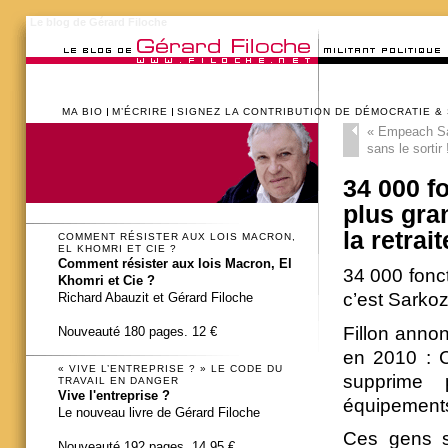
Le blog de Gérard Filoche
MA BIO
M’ÉCRIRE
SIGNEZ LA CONTRIBUTION DE DÉMOCRATIE &
«
Empeach Sar
sans le sortir 
34 000 f
plus gra
la retrai
COMMENT RÉSISTER AUX LOIS MACRON,
EL KHOMRI ET CIE ?
Comment résister aux lois Macron, El
34 000 fonc
Khomri et Cie ?
c’est Sarkoz
Richard Abauzit et Gérard Filoche
Fillon anno
Nouveauté 180 pages. 12 €
en 2010 : C
« VIVE L’ENTREPRISE ? » LE CODE DU
supprime p
TRAVAIL EN DANGER
Vive l'entreprise ?
équipement
Le nouveau livre de Gérard Filoche
Ces gens s
Nouveauté 192 pages. 14,95 €