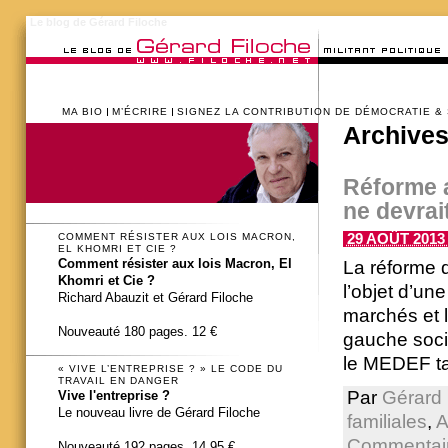
Le blog de Gérard Filoche
MA BIO
M’ÉCRIRE
SIGNEZ LA CONTRIBUTION DE DÉMOCRATIE &
Archives
Réforme a
ne devrai
29 AOÛT 2013 
COMMENT RÉSISTER AUX LOIS MACRON,
EL KHOMRI ET CIE ?
Comment résister aux lois Macron, El
La réforme d
Khomri et Cie ?
l’objet d’un
Richard Abauzit et Gérard Filoche
marchés et l
Nouveauté 180 pages. 12 €
gauche socia
le MEDEF tap
« VIVE L’ENTREPRISE ? » LE CODE DU
TRAVAIL EN DANGER
Par
Gérard 
Vive l'entreprise ?
Le nouveau livre de Gérard Filoche
familiales
,
A
Commentair
Nouveauté 192 pages. 14,95 €