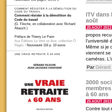
COMMENT RÉSISTER À LA DÉMOLITION DU
CODE DU TRAVAIL
ITV dans 
Comment résister à la démolition du
août
Code du travail
(G. Filoche, en collaboration avec Richard
25 AOÛT 2013 
Abauzit.)
propos recu
Préface de Thierry Le Paon
l’université
Aux Éditions Le Vent se lève, collection Ô
Rages !
Nouveauté 116 p. 10 euros
Même si je d
viennent se 
UNE VRAIE RETRAITE À 60 ANS
caméras. L’im
Par
Gérard 
3000 soci
membres d
à 60 ans
25 AOÛT 2013 
Contre tout 