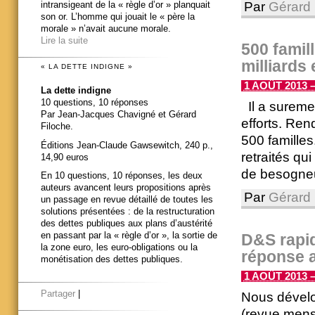
Par
Gérard 
intransigeant de la « règle d’or » planquait
son or. L’homme qui jouait le « père la
morale » n’avait aucune morale.
Lire la suite
500 famill
milliards
« LA DETTE INDIGNE »
1 AOÛT 2013 –
La dette indigne
10 questions, 10 réponses
Il a surement
Par Jean-Jacques Chavigné et Gérard
efforts. Ren
Filoche.
500 familles
Éditions Jean-Claude Gawsewitch, 240 p.,
retraités qu
14,90 euros
de besogneux
En 10 questions, 10 réponses, les deux
auteurs avancent leurs propositions après
Par
Gérard 
un passage en revue détaillé de toutes les
solutions présentées : de la restructuration
des dettes publiques aux plans d’austérité
en passant par la « règle d’or », la sortie de
D&S rapid
la zone euro, les euro-obligations ou la
réponse 
monétisation des dettes publiques.
1 AOÛT 2013 –
Partager
|
Nous dévelo
(revue mens