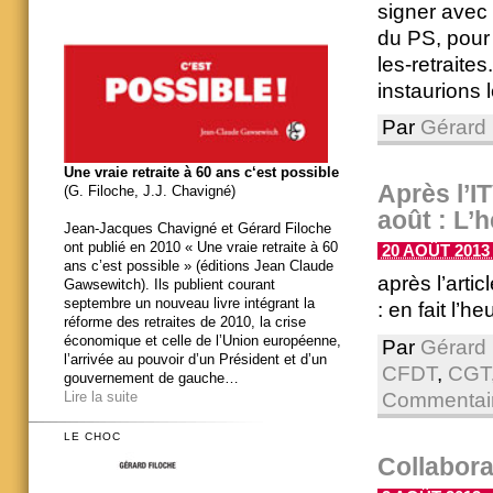
signer avec
du PS, pour 
les-retraites
instaurions l
Par
Gérard 
Une vraie retraite à 60 ans c‘est possible
Après l’I
(G. Filoche, J.J. Chavigné)
août : L’h
Jean-Jacques Chavigné et Gérard Filoche
ont publié en 2010 « Une vraie retraite à 60
20 AOÛT 2013 
ans c’est possible » (éditions Jean Claude
après l’art
Gawsewitch). Ils publient courant
septembre un nouveau livre intégrant la
: en fait l’h
réforme des retraites de 2010, la crise
économique et celle de l’Union européenne,
Par
Gérard 
l’arrivée au pouvoir d’un Président et d’un
CFDT
,
CGT
gouvernement de gauche…
Commentair
Lire la suite
LE CHOC
Collabor