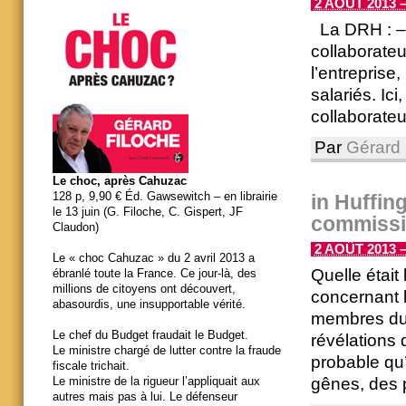
2 AOÛT 2013 –
La DRH : – 
collaborate
l’entreprise,
salariés. Ic
collaborateur
Par
Gérard 
Le choc, après Cahuzac
128 p, 9,90 € Éd. Gawsewitch – en librairie
in Huffing
le 13 juin (G. Filoche, C. Gispert, JF
commissi
Claudon)
2 AOÛT 2013 –
Le « choc Cahuzac » du 2 avril 2013 a
Quelle était
ébranlé toute la France. Ce jour-là, des
millions de citoyens ont découvert,
concernant l
abasourdis, une insupportable vérité.
membres du 
Le chef du Budget fraudait le Budget.
révélations 
Le ministre chargé de lutter contre la fraude
probable qu’
fiscale trichait.
gênes, des pa
Le ministre de la rigueur l’appliquait aux
autres mais pas à lui. Le défenseur