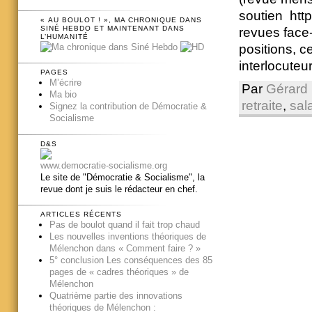
soutien http
« AU BOULOT ! », MA CHRONIQUE DANS
SINÉ HEBDO ET MAINTENANT DANS
revues face
L’HUMANITÉ
positions, c
interlocuteu
PAGES
M’écrire
Par
Gérard 
Ma bio
retraite
,
sala
Signez la contribution de Démocratie &
Socialisme
D&S
www.democratie-socialisme.org
Le site de "Démocratie & Socialisme", la
revue dont je suis le rédacteur en chef.
ARTICLES RÉCENTS
Pas de boulot quand il fait trop chaud
Les nouvelles inventions théoriques de
Mélenchon dans « Comment faire ? »
5° conclusion Les conséquences des 85
pages de « cadres théoriques » de
Mélenchon
Quatrième partie des innovations
théoriques de Mélenchon :