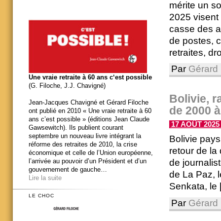
mérite un s
2025 visent 
casse des ad
de postes, co
retraites, d
Par
Gérard 
Une vraie retraite à 60 ans c‘est possible
(G. Filoche, J.J. Chavigné)
Bolivie, 
Jean-Jacques Chavigné et Gérard Filoche
de 2000 
ont publié en 2010 « Une vraie retraite à 60
ans c’est possible » (éditions Jean Claude
17 AOÛT 2025 
Gawsewitch). Ils publient courant
septembre un nouveau livre intégrant la
Bolivie pays
réforme des retraites de 2010, la crise
retour de l
économique et celle de l’Union européenne,
de journalist
l’arrivée au pouvoir d’un Président et d’un
gouvernement de gauche…
de La Paz, l
Lire la suite
Senkata, le [.
LE CHOC
Par
Gérard 