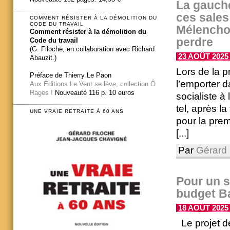
La gauche
ces sales
COMMENT RÉSISTER À LA DÉMOLITION DU
CODE DU TRAVAIL
Mélenchon
Comment résister à la démolition du
perdre
Code du travail
(G. Filoche, en collaboration avec Richard
23 AOÛT 2025 
Abauzit.)
Lors de la p
Préface de Thierry Le Paon
l’emporter 
Aux Éditions Le Vent se lève, collection Ô
Rages !
Nouveauté 116 p. 10 euros
socialiste à 
tel, après l
UNE VRAIE RETRAITE À 60 ANS
pour la prem
[...]
Par
Gérard 
Pour un s
budget B
18 AOÛT 2025 
Le projet d