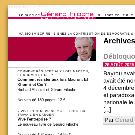
Le blog de Gérard Filoche
MA BIO
M’ÉCRIRE
SIGNEZ LA CONTRIBUTION DE DÉMOCRATIE &
Archives
Débloquo
26 AOÛT 2025 
COMMENT RÉSISTER AUX LOIS MACRON,
Bayrou avait
EL KHOMRI ET CIE ?
Comment résister aux lois Macron, El
avait été no
Khomri et Cie ?
4 décembre 
Richard Abauzit et Gérard Filoche
et paradoxa
Nouveauté 180 pages. 12 €
nationale le
[...]
« VIVE L’ENTREPRISE ? » LE CODE DU
TRAVAIL EN DANGER
Par
Gérard 
Vive l'entreprise ?
Le nouveau livre de Gérard Filoche
Nouveauté 192 pages. 14,95 €