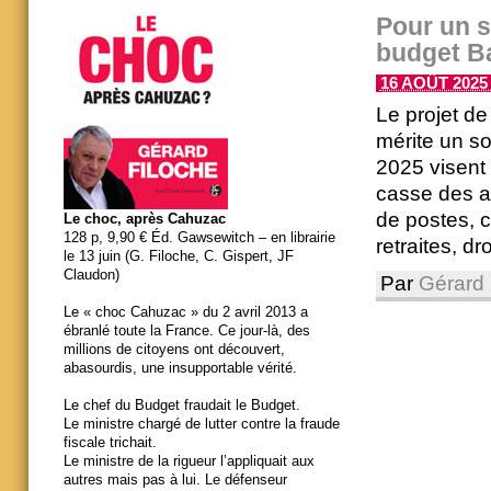
Pour un s
budget B
16 AOÛT 2025 
Le projet d
mérite un s
2025 visent 
casse des ad
de postes, co
Le choc, après Cahuzac
128 p, 9,90 € Éd. Gawsewitch – en librairie
retraites, d
le 13 juin (G. Filoche, C. Gispert, JF
Claudon)
Par
Gérard 
Le « choc Cahuzac » du 2 avril 2013 a
ébranlé toute la France. Ce jour-là, des
millions de citoyens ont découvert,
abasourdis, une insupportable vérité.
Le chef du Budget fraudait le Budget.
Le ministre chargé de lutter contre la fraude
fiscale trichait.
Le ministre de la rigueur l’appliquait aux
autres mais pas à lui. Le défenseur