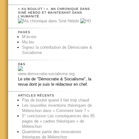
« AU BOULOT ! », MA CHRONIQUE DANS
SINÉ HEBDO ET MAINTENANT DANS
L’HUMANITÉ
PAGES
M’écrire
Ma bio
Signez la contribution de Démocratie &
Socialisme
D&S
www.democratie-socialisme.org
Le site de "Démocratie & Socialisme", la
revue dont je suis le rédacteur en chef.
ARTICLES RÉCENTS
Pas de boulot quand il fait trop chaud
Les nouvelles inventions théoriques de
Mélenchon dans « Comment faire ? »
5° conclusion Les conséquences des 85
pages de « cadres théoriques » de
Mélenchon
Quatrième partie des innovations
théoriques de Mélenchon :