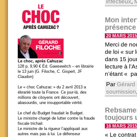
infectieux
,
Mon inter
présence
20 MARS 2015 
Merci de no
de loi « sur 
dans 15 jour
Le choc, après Cahuzac
lecture à l’
128 p, 9,90 € Éd. Gawsewitch – en librairie
le 13 juin (G. Filoche, C. Gispert, JF
n’étant « pa
Claudon)
Par
Gérard 
Le « choc Cahuzac » du 2 avril 2013 a
soumission
ébranlé toute la France. Ce jour-là, des
millions de citoyens ont découvert,
abasourdis, une insupportable vérité.
Rebsamen 
Le chef du Budget fraudait le Budget.
toujours 
Le ministre chargé de lutter contre la fraude
fiscale trichait.
16 MARS 2015 
Le ministre de la rigueur l’appliquait aux
« Le contrat
autres mais pas à lui. Le défenseur