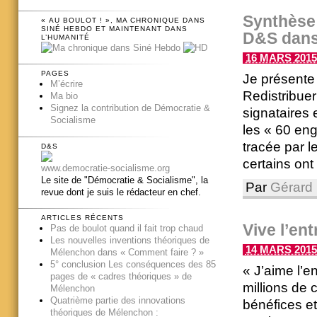
Synthèse 
« AU BOULOT ! », MA CHRONIQUE DANS
SINÉ HEBDO ET MAINTENANT DANS
D&S dans 
L’HUMANITÉ
16 MARS 2015 
PAGES
Je présente 
M’écrire
Redistribuer
Ma bio
Signez la contribution de Démocratie &
signataires
Socialisme
les « 60 eng
tracée par 
D&S
certains ont 
www.democratie-socialisme.org
Le site de "Démocratie & Socialisme", la
Par
Gérard 
revue dont je suis le rédacteur en chef.
ARTICLES RÉCENTS
Vive l’ent
Pas de boulot quand il fait trop chaud
Les nouvelles inventions théoriques de
14 MARS 2015 
Mélenchon dans « Comment faire ? »
5° conclusion Les conséquences des 85
« J’aime l’e
pages de « cadres théoriques » de
millions de 
Mélenchon
Quatrième partie des innovations
bénéfices e
théoriques de Mélenchon :