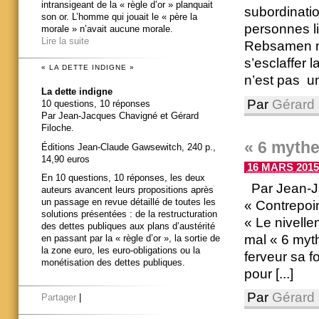
intransigeant de la « règle d’or » planquait
subordinatio
son or. L’homme qui jouait le « père la
personnes l
morale » n’avait aucune morale.
Lire la suite
Rebsamen min
s’esclaffer l
« LA DETTE INDIGNE »
n’est pas un
La dette indigne
Par
Gérard 
10 questions, 10 réponses
Par Jean-Jacques Chavigné et Gérard
Filoche.
« 6 mythe
Éditions Jean-Claude Gawsewitch, 240 p.,
14,90 euros
16 MARS 2015 
En 10 questions, 10 réponses, les deux
Par Jean-Ja
auteurs avancent leurs propositions après
un passage en revue détaillé de toutes les
« Contrepoint
solutions présentées : de la restructuration
« Le nivelle
des dettes publiques aux plans d’austérité
mal « 6 myth
en passant par la « règle d’or », la sortie de
la zone euro, les euro-obligations ou la
ferveur sa f
monétisation des dettes publiques.
pour [...]
Par
Gérard 
Partager
|