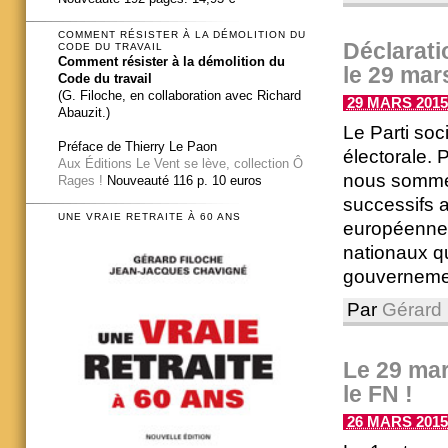
COMMENT RÉSISTER À LA DÉMOLITION DU
Déclarati
CODE DU TRAVAIL
Comment résister à la démolition du
le 29 mar
Code du travail
(G. Filoche, en collaboration avec Richard
29 MARS 2015 
Abauzit.)
Le Parti soc
Préface de Thierry Le Paon
électorale. 
Aux Éditions Le Vent se lève, collection Ô
nous sommes
Rages !
Nouveauté 116 p. 10 euros
successifs a
UNE VRAIE RETRAITE À 60 ANS
européennes
nationaux q
gouvernement
Par
Gérard 
Le 29 mar
le FN !
26 MARS 2015 