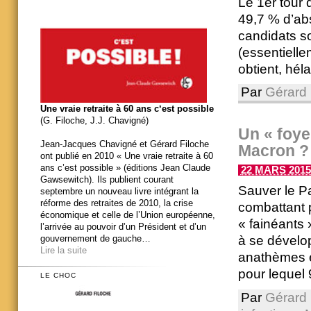
Le 1er tour 
49,7 % d’ab
candidats so
(essentielle
obtient, héla
Par
Gérard 
Une vraie retraite à 60 ans c‘est possible
(G. Filoche, J.J. Chavigné)
Un « foyer
Jean-Jacques Chavigné et Gérard Filoche
Macron ?
ont publié en 2010 « Une vraie retraite à 60
ans c’est possible » (éditions Jean Claude
22 MARS 2015 
Gawsewitch). Ils publient courant
Sauver le Pa
septembre un nouveau livre intégrant la
réforme des retraites de 2010, la crise
combattant 
économique et celle de l’Union européenne,
« fainéants 
l’arrivée au pouvoir d’un Président et d’un
à se dévelo
gouvernement de gauche…
Lire la suite
anathèmes e
pour lequel 
LE CHOC
Par
Gérard 