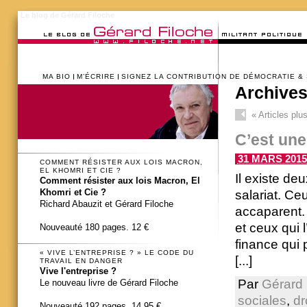
Le blog de Gérard Filoche
MA BIO
M’ÉCRIRE
SIGNEZ LA CONTRIBUTION DE DÉMOCRATIE &
Archives
«
Articles plu
C’est une
31 MARS 2015 
COMMENT RÉSISTER AUX LOIS MACRON,
EL KHOMRI ET CIE ?
Il existe de
Comment résister aux lois Macron, El
Khomri et Cie ?
salariat. Ce
Richard Abauzit et Gérard Filoche
accaparent. 
et ceux qui 
Nouveauté 180 pages. 12 €
finance qui p
« VIVE L’ENTREPRISE ? » LE CODE DU
[...]
TRAVAIL EN DANGER
Vive l'entreprise ?
Par
Gérard 
Le nouveau livre de Gérard Filoche
sociales
,
dr
Nouveauté 192 pages. 14,95 €