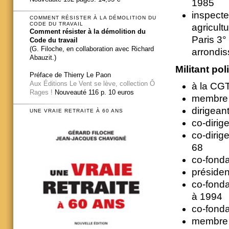
1985
inspecte
COMMENT RÉSISTER À LA DÉMOLITION DU
CODE DU TRAVAIL
agricul
Comment résister à la démolition du
Paris 3°
Code du travail
(G. Filoche, en collaboration avec Richard
arrondi
Abauzit.)
Militant pol
Préface de Thierry Le Paon
Aux Éditions Le Vent se lève, collection Ô
à la CG
Rages !
Nouveauté 116 p. 10 euros
membre 
dirigean
UNE VRAIE RETRAITE À 60 ANS
co-dirig
co-dirig
68
co-fonda
préside
co-fonda
à 1994
co-fonda
membre d