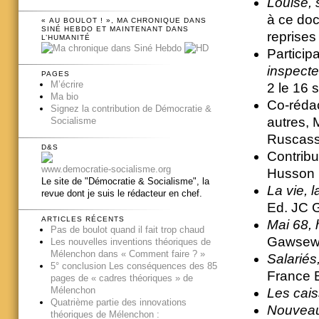
Louise, 
à ce doc
« AU BOULOT ! », MA CHRONIQUE DANS
SINÉ HEBDO ET MAINTENANT DANS
reprises
L’HUMANITÉ
Particip
inspecte
PAGES
M’écrire
2 le 16
Ma bio
Co-réda
Signez la contribution de Démocratie &
autres, 
Socialisme
Ruscass
D&S
Contribu
www.democratie-socialisme.org
Husson 
Le site de "Démocratie & Socialisme", la
La vie, 
revue dont je suis le rédacteur en chef.
Ed. JC 
ARTICLES RÉCENTS
Mai 68, h
Pas de boulot quand il fait trop chaud
Gawsewi
Les nouvelles inventions théoriques de
Mélenchon dans « Comment faire ? »
Salariés
5° conclusion Les conséquences des 85
France 
pages de « cadres théoriques » de
Mélenchon
Les cais
Quatrième partie des innovations
Nouveaux
théoriques de Mélenchon :