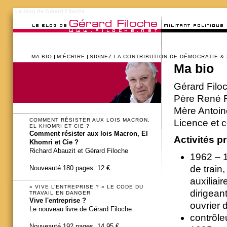
Le blog de Gérard Filoche
MA BIO
M’ÉCRIRE
SIGNEZ LA CONTRIBUTION DE DÉMOCRATIE &
Ma bio
Gérard Filo
Père René F
Mère Antoin
COMMENT RÉSISTER AUX LOIS MACRON,
Licence et c
EL KHOMRI ET CIE ?
Comment résister aux lois Macron, El
Activités p
Khomri et Cie ?
Richard Abauzit et Gérard Filoche
1962 – 1
de train,
Nouveauté 180 pages. 12 €
auxiliair
« VIVE L’ENTREPRISE ? » LE CODE DU
dirigean
TRAVAIL EN DANGER
Vive l'entreprise ?
ouvrier 
Le nouveau livre de Gérard Filoche
contrôle
Nouveauté 192 pages. 14,95 €