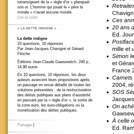
intransigeant de la « règle d’or » planquait
Retraite
son or. L’homme qui jouait le « père la
Chavign
morale » n’avait aucune morale.
Lire la suite
Ces ann
20 ans 
« LA DETTE INDIGNE »
Ed. Journ
La dette indigne
Postfac
10 questions, 10 réponses
mille et
Par Jean-Jacques Chavigné et Gérard
Filoche.
Simon le
Éditions Jean-Claude Gawsewitch, 240 p.,
et Gérar
14,90 euros
France 2
En 10 questions, 10 réponses, les deux
Carnets 
auteurs avancent leurs propositions après
2004, ré
un passage en revue détaillé de toutes les
solutions présentées : de la restructuration
SOS Séc
des dettes publiques aux plans d’austérité
Jacques
en passant par la « règle d’or », la sortie de
la zone euro, les euro-obligations ou la
On achèv
monétisation des dettes publiques.
Gawsewit
À celle 
Partager
|
Ed. Ram