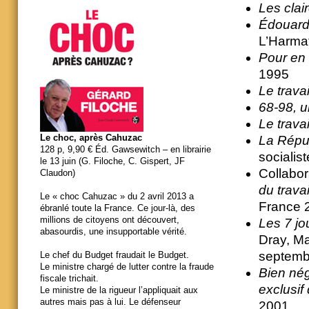
Les clai
Édouard 
L’Harma
Pour en 
1995
Le travai
68-98, u
Le travai
Le choc, après Cahuzac
La Répub
128 p, 9,90 € Éd. Gawsewitch – en librairie
socialist
le 13 juin (G. Filoche, C. Gispert, JF
Collabor
Claudon)
du travai
Le « choc Cahuzac » du 2 avril 2013 a
France 2
ébranlé toute la France. Ce jour-là, des
millions de citoyens ont découvert,
Les 7 jo
abasourdis, une insupportable vérité.
Dray, M
septemb
Le chef du Budget fraudait le Budget.
Le ministre chargé de lutter contre la fraude
Bien nég
fiscale trichait.
exclusif
Le ministre de la rigueur l’appliquait aux
autres mais pas à lui. Le défenseur
2001