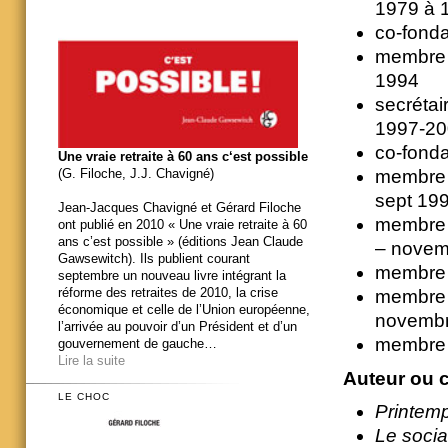
1979 à 
co-fond
membre d
1994
secrétai
1997-20
co-fond
Une vraie retraite à 60 ans c‘est possible
(G. Filoche, J.J. Chavigné)
membre d
sept 19
Jean-Jacques Chavigné et Gérard Filoche
membre d
ont publié en 2010 « Une vraie retraite à 60
ans c’est possible » (éditions Jean Claude
– novem
Gawsewitch). Ils publient courant
membre d
septembre un nouveau livre intégrant la
réforme des retraites de 2010, la crise
membre d
économique et celle de l’Union européenne,
novemb
l’arrivée au pouvoir d’un Président et d’un
membre d
gouvernement de gauche…
Lire la suite
Auteur ou 
LE CHOC
Printemp
Le socia