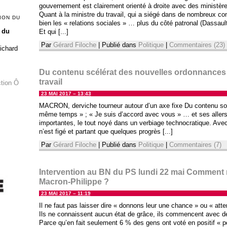
gouvernement est clairement orienté à droite avec des ministèr
Quant à la ministre du travail, qui a siégé dans de nombreux cons
ION DU
bien les « relations sociales » … plus du côté patronal (Dassau
 du
Et qui [...]
Par
Gérard Filoche
|
Publié dans
Politique
|
Commentaires (23)
Richard
Du contenu scélérat des nouvelles ordonnances
travail
ction Ô
23 MAI 2017 – 13:43
MACRON, derviche tourneur autour d’un axe fixe Du contenu so
même temps » ; « Je suis d’accord avec vous » … et ses allers 
importantes, le tout noyé dans un verbiage technocratique. Avec
n’est figé et partant que quelques progrès [...]
Par
Gérard Filoche
|
Publié dans
Politique
|
Commentaires (7)
Intervention au BN du PS lundi 22 mai Commen
Macron-Philippe ?
23 MAI 2017 – 11:19
Il ne faut pas laisser dire « donnons leur une chance » ou « atten
Ils ne connaissent aucun état de grâce, ils commencent avec d
Parce qu’en fait seulement 6 % des gens ont voté en positif « p