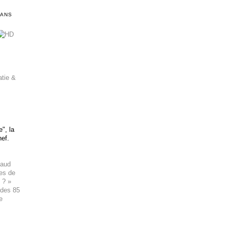
DANS
atie &
", la
hef.
haud
ues de
 ? »
 des 85
e