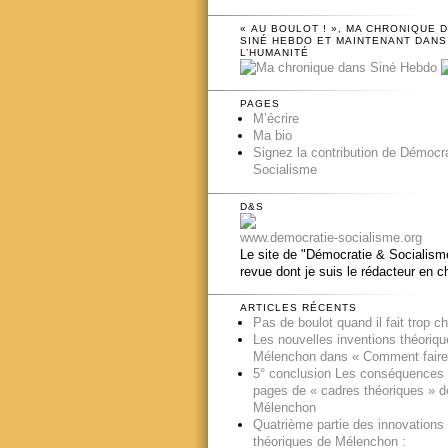
« AU BOULOT ! », MA CHRONIQUE 
SINÉ HEBDO ET MAINTENANT DANS
L’HUMANITÉ
PAGES
M’écrire
Ma bio
Signez la contribution de Démocr
Socialisme
D&S
www.democratie-socialisme.org
Le site de "Démocratie & Socialisme
revue dont je suis le rédacteur en c
ARTICLES RÉCENTS
Pas de boulot quand il fait trop c
Les nouvelles inventions théoriq
Mélenchon dans « Comment faire
5° conclusion Les conséquences
pages de « cadres théoriques » d
Mélenchon
Quatrième partie des innovations
théoriques de Mélenchon :