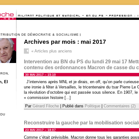
NTRIBUTION DE DÉMOCRATIE & SOCIALISME
Archives par mois :
mai 2017
«
Articles plus anciens
Intervention au BN du PS du lundi 29 mai 17 Mettr
contenu des ordonnances Macron de casse du co
CRON,
30 MAI 2017 – 15:10
, El
J’interviens après MNL et je dirais, en off, qu’on parle curieusem
une ironie à fêter à Versailles, le tricentenaire du tsar Pierre L
la révolution d’octobre qui est passée sous silence. En 1907, le 
« commission histoire [...]
Par
Gérard Filoche
|
Publié dans
Politique
|
Commentaires (2)
 DU
Reconstruire la gauche par la mobilisation sociale
23 MAI 2017 – 18:07
Comme c’était prévisible, Macron donne tous les garanties possi