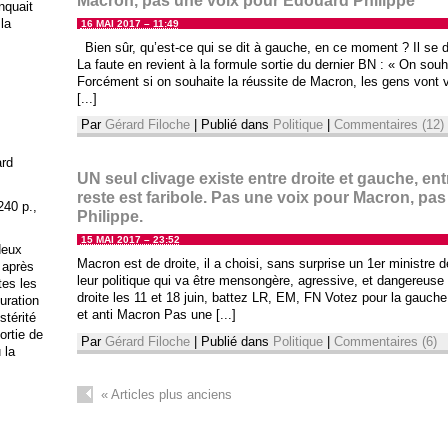
Macron, pas une voix pour Edouard Philippe
anquait
 la
16 MAI 2017 – 11:49
Bien sûr, qu’est-ce qui se dit à gauche, en ce moment ? Il se d
La faute en revient à la formule sortie du dernier BN : « On souh
Forcément si on souhaite la réussite de Macron, les gens vont
[...]
Par
Gérard Filoche
|
Publié dans
Politique
|
Commentaires (12)
ard
UN seul clivage existe entre droite et gauche, entr
reste est faribole. Pas une voix pour Macron, pa
240 p.,
Philippe.
15 MAI 2017 – 23:52
deux
Macron est de droite, il a choisi, sans surprise un 1er ministre 
 après
leur politique qui va être mensongère, agressive, et dangereuse 
tes les
droite les 11 et 18 juin, battez LR, EM, FN Votez pour la gauch
uration
et anti Macron Pas une [...]
stérité
ortie de
Par
Gérard Filoche
|
Publié dans
Politique
|
Commentaires (6)
 la
«
Articles plus anciens