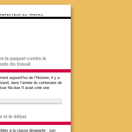
e le paquet contre le
de du travail
ent aujourd’hui de l’Histoire, il y a
e Grand, dans l’année du centenaire de
tsar Nicolas II avait créé une
 et le débat
bles à la classe dirigeante : son