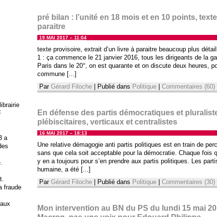
pré bilan : l’unité en 18 mois et en 10 points, texte
paraitre
19 MAI 2017 – 11:04
texte provisoire, extrait d’un livre à paraitre beaucoup plus déta
1 : ça commence le 21 janvier 2016, tous les dirigeants de la 
Paris dans le 20°, on est quarante et on discute deux heures, p
commune [...]
Par
Gérard Filoche
|
Publié dans
Politique
|
Commentaires (60)
brairie
En défense des partis démocratiques et plurali
F
plébiscitaires, verticaux et centralistes
16 MAI 2017 – 18:13
3 a
Une relative démagogie anti partis politiques est en train de pe
 des
sans que cela soit acceptable pour la démocratie. Chaque fois q
y en a toujours pour s’en prendre aux partis politiques. Les parti
.
humaine, a été [...]
t.
Par
Gérard Filoche
|
Publié dans
Politique
|
Commentaires (30)
la fraude
 aux
Mon intervention au BN du PS du lundi 15 mai 20