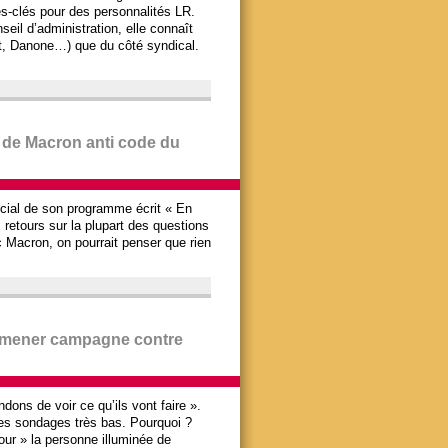
es-clés pour des personnalités LR.
eil d’administration, elle connaît
lt, Danone…) que du côté syndical.
 de Macron anti code du
cial de son programme écrit « En
retours sur la plupart des questions
 Macron, on pourrait penser que rien
t mener campagne contre
dons de voir ce qu’ils vont faire ».
es sondages très bas. Pourquoi ?
our » la personne illuminée de