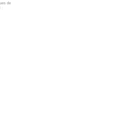
ques de
 :