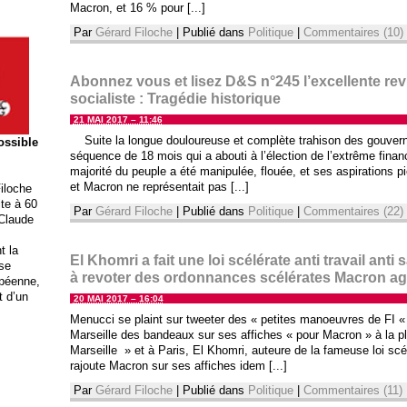
Macron, et 16 % pour [...]
Par
Gérard Filoche
|
Publié dans
Politique
|
Commentaires (10)
Abonnez vous et lisez D&S n°245 l’excellente re
socialiste : Tragédie historique
21 MAI 2017 – 11:46
Suite la longue douloureuse et complète trahison des gouvern
possible
séquence de 18 mois qui a abouti à l’élection de l’extrême finan
majorité du peuple a été manipulée, flouée, et ses aspirations pi
et Macron ne représentait pas [...]
iloche
ite à 60
Par
Gérard Filoche
|
Publié dans
Politique
|
Commentaires (22)
 Claude
t la
El Khomri a fait une loi scélérate anti travail anti
ise
à revoter des ordonnances scélérates Macron a
opéenne,
t d’un
20 MAI 2017 – 16:04
Menucci se plaint sur tweeter des « petites manoeuvres de FI «
Marseille des bandeaux sur ses affiches « pour Macron » à la 
Marseille » et à Paris, El Khomri, auteure de la fameuse loi scélér
rajoute Macron sur ses affiches idem [...]
Par
Gérard Filoche
|
Publié dans
Politique
|
Commentaires (11)