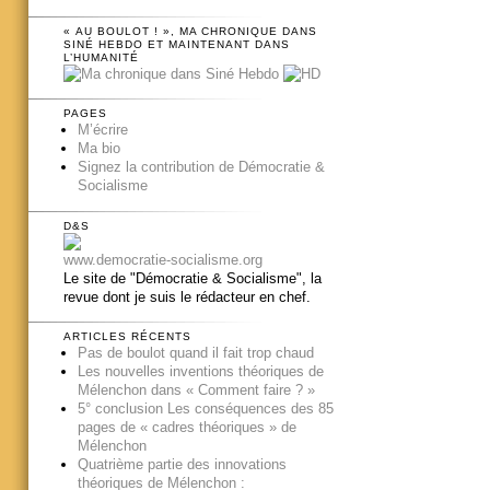
« AU BOULOT ! », MA CHRONIQUE DANS
SINÉ HEBDO ET MAINTENANT DANS
L’HUMANITÉ
PAGES
M’écrire
Ma bio
Signez la contribution de Démocratie &
Socialisme
D&S
www.democratie-socialisme.org
Le site de "Démocratie & Socialisme", la
revue dont je suis le rédacteur en chef.
ARTICLES RÉCENTS
Pas de boulot quand il fait trop chaud
Les nouvelles inventions théoriques de
Mélenchon dans « Comment faire ? »
5° conclusion Les conséquences des 85
pages de « cadres théoriques » de
Mélenchon
Quatrième partie des innovations
théoriques de Mélenchon :