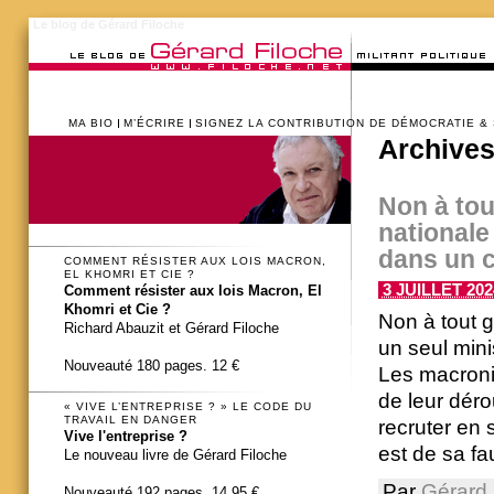
Le blog de Gérard Filoche
MA BIO
M’ÉCRIRE
SIGNEZ LA CONTRIBUTION DE DÉMOCRATIE &
Archives
Non à tou
nationale
dans un c
COMMENT RÉSISTER AUX LOIS MACRON,
EL KHOMRI ET CIE ?
3 JUILLET 202
Comment résister aux lois Macron, El
Khomri et Cie ?
Non à tout 
Richard Abauzit et Gérard Filoche
un seul mini
Nouveauté 180 pages. 12 €
Les macroni
de leur déro
« VIVE L’ENTREPRISE ? » LE CODE DU
TRAVAIL EN DANGER
recruter en 
Vive l'entreprise ?
est de sa faut
Le nouveau livre de Gérard Filoche
Par
Gérard 
Nouveauté 192 pages. 14,95 €