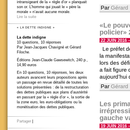
intransigeant de la « règle d’or » planquait
Par
Gérard 
son or. L’homme qui jouait le « père la
morale » n’avait aucune morale.
Lire la suite
«Le pouvo
« LA DETTE INDIGNE »
policier»
La dette indigne
22 JUIN 2016 –
10 questions, 10 réponses
Par Jean-Jacques Chavigné et Gérard
Le préfet de
Filoche.
la manifestat
Éditions Jean-Claude Gawsewitch, 240 p.,
lors des déf
14,90 euros
a fait figur
En 10 questions, 10 réponses, les deux
aujourd’hui 
auteurs avancent leurs propositions après
un passage en revue détaillé de toutes les
Par
Gérard 
solutions présentées : de la restructuration
des dettes publiques aux plans d’austérité
en passant par la « règle d’or », la sortie de
la zone euro, les euro-obligations ou la
Les prim
monétisation des dettes publiques.
irrépress
gauche va
Partager
|
19 JUIN 2016 –