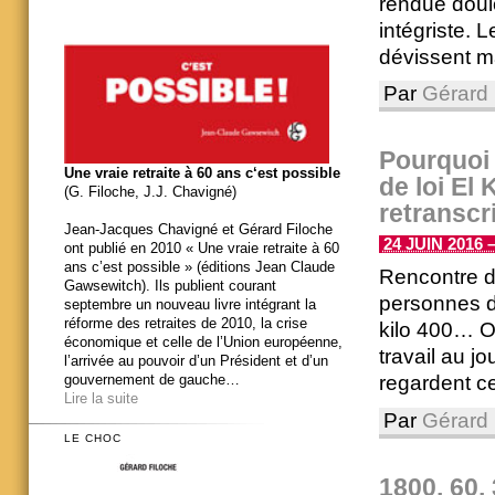
rendue doul
intégriste. 
dévissent mai
Par
Gérard 
Pourquoi 
Une vraie retraite à 60 ans c‘est possible
de loi El 
(G. Filoche, J.J. Chavigné)
retranscr
Jean-Jacques Chavigné et Gérard Filoche
24 JUIN 2016 –
ont publié en 2010 « Une vraie retraite à 60
ans c’est possible » (éditions Jean Claude
Rencontre de
Gawsewitch). Ils publient courant
personnes da
septembre un nouveau livre intégrant la
réforme des retraites de 2010, la crise
kilo 400… O
économique et celle de l’Union européenne,
travail au jo
l’arrivée au pouvoir d’un Président et d’un
regardent ce
gouvernement de gauche…
Lire la suite
Par
Gérard 
LE CHOC
1800, 60,