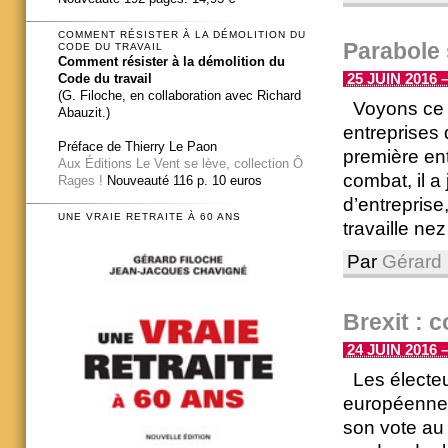
COMMENT RÉSISTER À LA DÉMOLITION DU
Parabole 
CODE DU TRAVAIL
Comment résister à la démolition du
Code du travail
25 JUIN 2016 –
(G. Filoche, en collaboration avec Richard
Voyons ce qu
Abauzit.)
entreprises 
Préface de Thierry Le Paon
première ent
Aux Éditions Le Vent se lève, collection Ô
combat, il a
Rages !
Nouveauté 116 p. 10 euros
d’entreprise
UNE VRAIE RETRAITE À 60 ANS
travaille nez [
Par
Gérard 
Brexit : 
24 JUIN 2016 –
Les électeu
européenne.
son vote au 