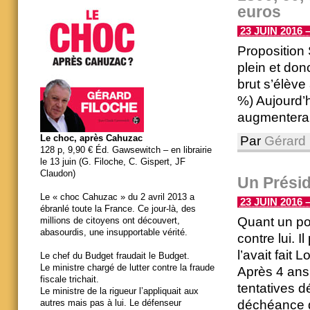
euros
23 JUIN 2016 –
Proposition 
plein et don
brut s’élève
%) Aujourd’h
augmentera [
Le choc, après Cahuzac
Par
Gérard 
128 p, 9,90 € Éd. Gawsewitch – en librairie
le 13 juin (G. Filoche, C. Gispert, JF
Claudon)
Un Prési
Le « choc Cahuzac » du 2 avril 2013 a
23 JUIN 2016 –
ébranlé toute la France. Ce jour-là, des
Quant un pou
millions de citoyens ont découvert,
abasourdis, une insupportable vérité.
contre lui. 
l’avait fait 
Le chef du Budget fraudait le Budget.
Le ministre chargé de lutter contre la fraude
Après 4 ans
fiscale trichait.
tentatives dé
Le ministre de la rigueur l’appliquait aux
déchéance de
autres mais pas à lui. Le défenseur