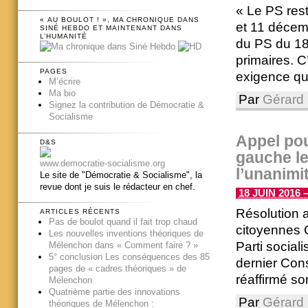
« Le PS rest
« AU BOULOT ! », MA CHRONIQUE DANS
et 11 décem
SINÉ HEBDO ET MAINTENANT DANS
L’HUMANITÉ
du PS du 1
primaires. 
PAGES
exigence qui 
M’écrire
Ma bio
Par
Gérard 
Signez la contribution de Démocratie &
Socialisme
Appel pou
D&S
gauche le
www.democratie-socialisme.org
l’unanimi
Le site de "Démocratie & Socialisme", la
revue dont je suis le rédacteur en chef.
18 JUIN 2016 –
Résolution 
ARTICLES RÉCENTS
Pas de boulot quand il fait trop chaud
citoyennes C
Les nouvelles inventions théoriques de
Parti social
Mélenchon dans « Comment faire ? »
5° conclusion Les conséquences des 85
dernier Conse
pages de « cadres théoriques » de
réaffirmé son
Mélenchon
Quatrième partie des innovations
Par
Gérard 
théoriques de Mélenchon :