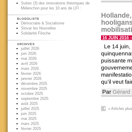
Suites (3) des innovations théoriques de
Mélenchon pour les 10 ans de LFI :
Hollande,
BLOGOLISTE
hooligans
Démocratie & Socialisme
mobilisat
Slovar les Nouvelles
Solidarité Filoche
16 JUIN 2016 –
ARCHIVES
Le 14 juin, 
juillet 2026
quinquennat 
juin 2026
mai 2026
puissante m
avril 2026
gouvernemen
mars 2026
février 2026
manifestatio
janvier 2026
qu’il veut fai
décembre 2025
novembre 2025
Par
Gérard 
octobre 2025
septembre 2025
août 2025
«
Articles plu
juillet 2025
juin 2025
mai 2025
mars 2025
février 2025