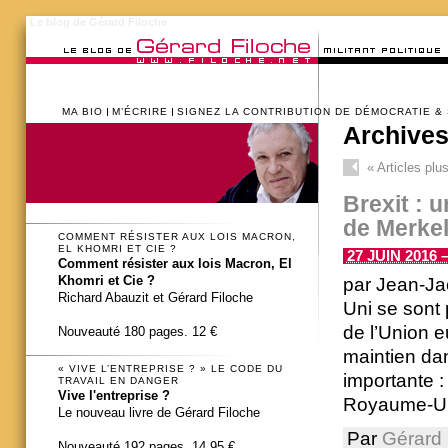
Le blog de Gérard Filoche
MA BIO
M’ÉCRIRE
SIGNEZ LA CONTRIBUTION DE DÉMOCRATIE &
Archives
«
Articles plu
Brexit : 
de Merkel
COMMENT RÉSISTER AUX LOIS MACRON,
EL KHOMRI ET CIE ?
27 JUIN 2016 –
Comment résister aux lois Macron, El
Khomri et Cie ?
par Jean-J
Richard Abauzit et Gérard Filoche
Uni se sont
de l’Union 
Nouveauté 180 pages. 12 €
maintien dan
« VIVE L’ENTREPRISE ? » LE CODE DU
importante :
TRAVAIL EN DANGER
Vive l'entreprise ?
Royaume-Uni 
Le nouveau livre de Gérard Filoche
Par
Gérard 
Nouveauté 192 pages. 14,95 €