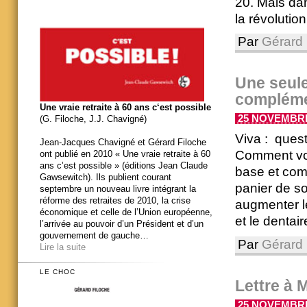
20. Mais dan
la révolution
Par
Gérard 
Une seule
compléme
Une vraie retraite à 60 ans c‘est possible
25 NOVEMBRE 
(G. Filoche, J.J. Chavigné)
Viva : quest
Jean-Jacques Chavigné et Gérard Filoche
Comment voy
ont publié en 2010 « Une vraie retraite à 60
ans c’est possible » (éditions Jean Claude
base et comp
Gawsewitch). Ils publient courant
panier de s
septembre un nouveau livre intégrant la
réforme des retraites de 2010, la crise
augmenter l
économique et celle de l’Union européenne,
et le dentair
l’arrivée au pouvoir d’un Président et d’un
gouvernement de gauche…
Par
Gérard 
Lire la suite
LE CHOC
Lettre à 
25 NOVEMBRE 