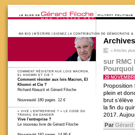
Le blog de Gérard Filoche
MA BIO
M’ÉCRIRE
SIGNEZ LA CONTRIBUTION DE DÉMOCRATIE &
Archives
«
Articles plu
sur RMC B
Pourquoi 
COMMENT RÉSISTER AUX LOIS MACRON,
EL KHOMRI ET CIE ?
29 NOVEMBRE 
Comment résister aux lois Macron, El
Khomri et Cie ?
Proposition 
Richard Abauzit et Gérard Filoche
plein et don
brut s’élève
Nouveauté 180 pages. 12 €
la fin du q
« VIVE L’ENTREPRISE ? » LE CODE DU
2017. Aujourd
TRAVAIL EN DANGER
Vive l'entreprise ?
Par
Gérard 
Le nouveau livre de Gérard Filoche
Nouveauté 192 pages. 14,95 €