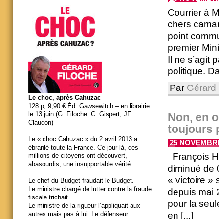
Courrier à 
chers camar
point commu
premier Mini
Il ne s’agi
politique. Da
Par
Gérard 
Le choc, après Cahuzac
128 p, 9,90 € Éd. Gawsewitch – en librairie
le 13 juin (G. Filoche, C. Gispert, JF
Non, en o
Claudon)
toujours 
Le « choc Cahuzac » du 2 avril 2013 a
25 NOVEMBRE 
ébranlé toute la France. Ce jour-là, des
François Hol
millions de citoyens ont découvert,
abasourdis, une insupportable vérité.
diminué de 0
« victoire »
Le chef du Budget fraudait le Budget.
Le ministre chargé de lutter contre la fraude
depuis mai 
fiscale trichait.
pour la seu
Le ministre de la rigueur l’appliquait aux
en [...]
autres mais pas à lui. Le défenseur