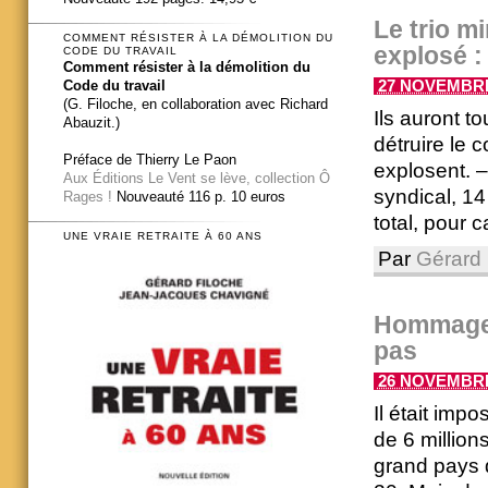
Le trio mi
COMMENT RÉSISTER À LA DÉMOLITION DU
explosé :
CODE DU TRAVAIL
Comment résister à la démolition du
Code du travail
27 NOVEMBRE 
(G. Filoche, en collaboration avec Richard
Ils auront to
Abauzit.)
détruire le c
Préface de Thierry Le Paon
explosent. –
Aux Éditions Le Vent se lève, collection Ô
syndical, 14
Rages !
Nouveauté 116 p. 10 euros
total, pour 
UNE VRAIE RETRAITE À 60 ANS
Par
Gérard 
Hommage à
pas
26 NOVEMBRE 
Il était imp
de 6 million
grand pays d