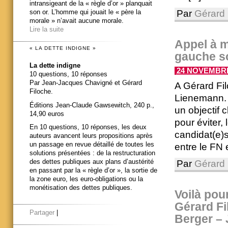
intransigeant de la « règle d’or » planquait
Par
Gérard 
son or. L’homme qui jouait le « père la
morale » n’avait aucune morale.
Lire la suite
Appel à m
« LA DETTE INDIGNE »
gauche so
La dette indigne
24 NOVEMBRE 
10 questions, 10 réponses
Par Jean-Jacques Chavigné et Gérard
A Gérard Fi
Filoche.
Lienemann. 
Éditions Jean-Claude Gawsewitch, 240 p.,
un objectif 
14,90 euros
pour éviter, 
En 10 questions, 10 réponses, les deux
candidat(e)s
auteurs avancent leurs propositions après
un passage en revue détaillé de toutes les
entre le FN e
solutions présentées : de la restructuration
des dettes publiques aux plans d’austérité
Par
Gérard 
en passant par la « règle d’or », la sortie de
la zone euro, les euro-obligations ou la
monétisation des dettes publiques.
Voilà pou
Gérard Fi
Partager
|
Berger –