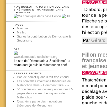
22 NOVEMBRE 
« AU BOULOT ! », MA CHRONIQUE DANS
D’abord, pa
SINÉ HEBDO ET MAINTENANT DANS
L’HUMANITÉ
tour de la p
Filoche se b
PAGES
des écologi
M’écrire
l’élection pr
Ma bio
Signez la contribution de Démocratie &
Par
Gérard 
Socialisme
D&S
Fillon n’e
www.democratie-socialisme.org
française
Le site de "Démocratie & Socialisme", la
revue dont je suis le rédacteur en chef.
et jeunes
21 NOVEMBRE 
ARTICLES RÉCENTS
Pas de boulot quand il fait trop chaud
Thatchérien
Les nouvelles inventions théoriques de
« manif pour 
Mélenchon dans « Comment faire ? »
5° conclusion Les conséquences des 85
décalage ave
pages de « cadres théoriques » de
plaide pour
Mélenchon
Quatrième partie des innovations
gauche et de
théoriques de Mélenchon :