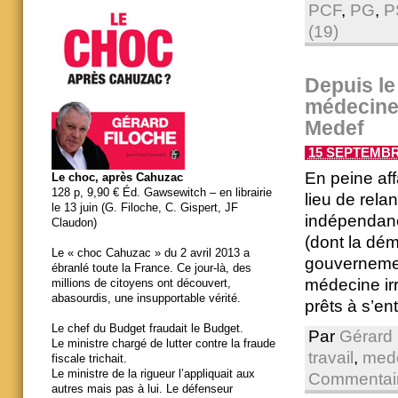
PCF
,
PG
,
P
(19)
Depuis le
médecine 
Medef
15 SEPTEMBRE
En peine aff
Le choc, après Cahuzac
128 p, 9,90 € Éd. Gawsewitch – en librairie
lieu de rela
le 13 juin (G. Filoche, C. Gispert, JF
indépendance
Claudon)
(dont la dém
Le « choc Cahuzac » du 2 avril 2013 a
gouvernement
ébranlé toute la France. Ce jour-là, des
médecine irr
millions de citoyens ont découvert,
abasourdis, une insupportable vérité.
prêts à s’en
Le chef du Budget fraudait le Budget.
Par
Gérard 
Le ministre chargé de lutter contre la fraude
travail
,
med
fiscale trichait.
Le ministre de la rigueur l’appliquait aux
Commentair
autres mais pas à lui. Le défenseur