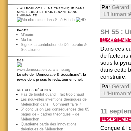
Par
Gérard 
« AU BOULOT ! », MA CHRONIQUE DANS
SINÉ HEBDO ET MAINTENANT DANS
"L'Humanit
L’HUMANITÉ
SH 55 : U
PAGES
M’écrire
Ma bio
11 SEPTEMBRE
Signez la contribution de Démocratie &
Dans ces ca
Socialisme
de facteurs 
D&S
sous la pyra
dans cette b
www.democratie-socialisme.org
Le site de "Démocratie & Socialisme", la
construire.
revue dont je suis le rédacteur en chef.
Par
Gérard 
ARTICLES RÉCENTS
"L'Humanit
Pas de boulot quand il fait trop chaud
Les nouvelles inventions théoriques de
Mélenchon dans « Comment faire ? »
5° conclusion Les conséquences des 85
11 septem
pages de « cadres théoriques » de
Mélenchon
11 SEPTEMBRE
Quatrième partie des innovations
Conçue à l’
théoriques de Mélenchon :