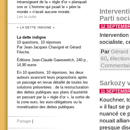
intransigeant de la « règle d’or » planquait
son or. L’homme qui jouait le « père la
Intervent
morale » n’avait aucune morale.
Parti soc
Lire la suite
12 SEPTEMBRE
« LA DETTE INDIGNE »
Intervention
La dette indigne
socialiste,
10 questions, 10 réponses
Par Jean-Jacques Chavigné et Gérard
Par
Gérard 
Filoche.
60
,
élection
Éditions Jean-Claude Gawsewitch, 240 p.,
Commentair
14,90 euros
En 10 questions, 10 réponses, les deux
auteurs avancent leurs propositions après
Sarkozy v
un passage en revue détaillé de toutes les
solutions présentées : de la restructuration
11 SEPTEMBRE
des dettes publiques aux plans d’austérité
en passant par la « règle d’or », la sortie de
Kouchner, to
la zone euro, les euro-obligations ou la
« il faut se 
monétisation des dettes publiques.
nuancé ce p
nouait allia
Partager
|
presque disc