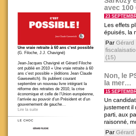
Sarkozy e
avec 100 
23 SEPTEMBRE
Les effets p
épuisés, la
Par
Gérard 
Une vraie retraite à 60 ans c‘est possible
fiscalaisati
(G. Filoche, J.J. Chavigné)
(15)
Jean-Jacques Chavigné et Gérard Filoche
ont publié en 2010 « Une vraie retraite à 60
ans c’est possible » (éditions Jean Claude
Non, le P
Gawsewitch). Ils publient courant
la mer…
septembre un nouveau livre intégrant la
réforme des retraites de 2010, la crise
15 SEPTEMBRE
économique et celle de l’Union européenne,
l’arrivée au pouvoir d’un Président et d’un
Un candidat 
gouvernement de gauche…
justement il
Lire la suite
parti, aux pa
raisonné, mo
LE CHOC
Par
Gérard 