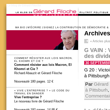
Le blog de Gérard Filoche
MA BIO
M’ÉCRIRE
SIGNEZ LA CONTRIBUTION DE DÉMOCRATIE &
Archives
«
Articles plu
G VAIN : 
des divid
COMMENT RÉSISTER AUX LOIS MACRON,
EL KHOMRI ET CIE ?
30 SEPTEMBRE
Comment résister aux lois Macron, El
Khomri et Cie ?
G 20 : Victo
Richard Abauzit et Gérard Filoche
à Pittsburgh 
Nouveauté 180 pages. 12 €
Par
Gérard 
à Pittsburh
« VIVE L’ENTREPRISE ? » LE CODE DU
TRAVAIL EN DANGER
Commentair
Vive l'entreprise ?
Le nouveau livre de Gérard Filoche
Nouveauté 192 pages. 14,95 €