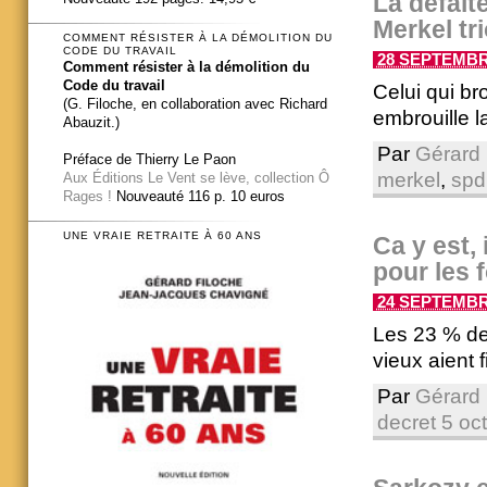
La défait
Merkel tr
COMMENT RÉSISTER À LA DÉMOLITION DU
CODE DU TRAVAIL
28 SEPTEMBRE
Comment résister à la démolition du
Code du travail
Celui qui bro
(G. Filoche, en collaboration avec Richard
embrouille 
Abauzit.)
Par
Gérard 
Préface de Thierry Le Paon
merkel
,
spd
Aux Éditions Le Vent se lève, collection Ô
Rages !
Nouveauté 116 p. 10 euros
UNE VRAIE RETRAITE À 60 ANS
Ca y est, 
pour les 
24 SEPTEMBRE
Les 23 % de
vieux aient f
Par
Gérard 
decret 5 oc