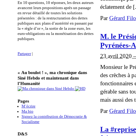
En 10 questions, 10 réponses, les deux auteurs
éclatement de [.
avancent leurs propositions après un passage
en revue détaillé de toutes les solutions
Par
Gérard Fil
présentées : de la restructuration des dettes
publiques aux plans d’austérité en passant par
la « règle d’or », la sortie de la zone euro, les
euro-obligations ou la monétisation des dettes
M. le Prési
publiques.
Pyrénées-A
Partager
|
23 avril 2020 
Monsieur le Pré
« Au boulot ! », ma chronique dans
des crèches à p
Siné Hebdo et maintenant dans
fonctionnaires e
l’Humanité
gérable sans tou
mais aussi des te
Pages
M’écrire
Par
Gérard Fil
Ma bio
Signez la contribution de Démocratie &
Socialisme
La #reprise
D&S