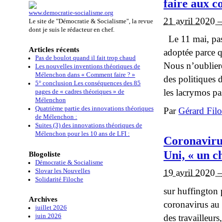
faire aux co
www.democratie-socialisme.org
21 avril 2020 
Le site de "Démocratie & Socialisme", la revue
dont je suis le rédacteur en chef.
Le 11 mai, pas 
Articles récents
adoptée parce q
Pas de boulot quand il fait trop chaud
Nous n’oublier
Les nouvelles inventions théoriques de
Mélenchon dans « Comment faire ? »
des politiques d
5° conclusion Les conséquences des 85
les lacrymos pas
pages de « cadres théoriques » de
Mélenchon
Quatrième partie des innovations théoriques
Par
Gérard Fil
de Mélenchon :
Suites (3) des innovations théoriques de
Mélenchon pour les 10 ans de LFI :
Coronaviru
Uni, « un c
Blogoliste
Démocratie & Socialisme
Slovar les Nouvelles
19 avril 2020 
Solidarité Filoche
sur huffington
Archives
coronavirus au
juillet 2026
des travailleu
juin 2026