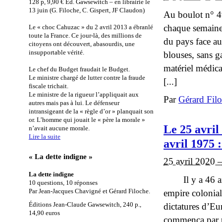
128 p, 9,90 € Éd. Gawsewitch – en librairie le
13 juin (G. Filoche, C. Gispert, JF Claudon)
Au boulot n° 4
chaque semaine
Le « choc Cahuzac » du 2 avril 2013 a ébranlé
toute la France. Ce jour-là, des millions de
du pays face au
citoyens ont découvert, abasourdis, une
insupportable vérité.
blouses, sans ga
matériel médica
Le chef du Budget fraudait le Budget.
Le ministre chargé de lutter contre la fraude
[...]
fiscale trichait.
Le ministre de la rigueur l’appliquait aux
Par
Gérard Fil
autres mais pas à lui. Le défenseur
intransigeant de la « règle d’or » planquait son
or. L’homme qui jouait le « père la morale »
Le 25 avril
n’avait aucune morale.
Lire la suite
avril 1975 
« La dette indigne »
25 avril 2020 
La dette indigne
Il y a 46 ans…
10 questions, 10 réponses
empire colonial
Par Jean-Jacques Chavigné et Gérard Filoche.
Éditions Jean-Claude Gawsewitch, 240 p.,
dictatures d’Eur
14,90 euros
commença par un