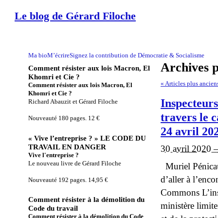
Le blog de Gérard Filoche
Ma bio
M’écrire
Signez la contribution de Démocratie & Socialisme
Archives 
Comment résister aux lois Macron, El
Khomri et Cie ?
«
Articles plus ancien
Comment résister aux lois Macron, El
Khomri et Cie ?
Inspecteurs
Richard Abauzit et Gérard Filoche
travers le 
Nouveauté 180 pages. 12 €
24 avril 20
« Vive l’entreprise ? » LE CODE DU
TRAVAIL EN DANGER
30 avril 2020 
Vive l'entreprise ?
Le nouveau livre de Gérard Filoche
Muriel Pénicaud
d’aller à l’enc
Nouveauté 192 pages. 14,95 €
Commons L’inspe
Comment résister à la démolition du
ministère limit
Code du travail
Comment résister à la démolition du Code