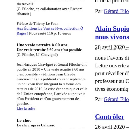
et de la protect
du travail
(G. Filoche, en collaboration avec Richard
Par
Gérard Fil
Abauzit.)
Préface de Thierry Le Paon
Alain Supio
Aux Éditions Le Vent se lève, collection Ô
Rages !
Nouveauté 116 p. 10 euros
nous vi­vons
Une vraie retraite à 60 ans
28 avril 2020 
Une vraie retraite à 60 ans c‘est possible
(G. Filoche, J.J. Chavigné)
nous l’avons di
Lettre ouverte 
Jean-Jacques Chavigné et Gérard Filoche ont
publié en 2010 « Une vraie retraite à 60 ans
peut ré­veiller 
c’est possible » (éditions Jean Claude
Gawsewitch). Ils publient courant septembre
pro­fes­seur au C
un nouveau livre intégrant la réforme des
tives éco­no­miq
retraites de 2010, la crise économique et celle
de l’Union européenne, l’arrivée au pouvoir
Par
Gérard Fil
d’un Président et d’un gouvernement de
gauche…
Lire la suite
Contrôler
Le choc
Le choc, après Cahuzac
26 avril 2020 