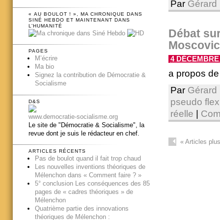
Par
Gérard 
« AU BOULOT ! », MA CHRONIQUE DANS
SINÉ HEBDO ET MAINTENANT DANS
L’HUMANITÉ
Débat sur
Moscovic
PAGES
M’écrire
4 DÉCEMBRE 2
Ma bio
a propos de 
Signez la contribution de Démocratie &
Socialisme
Par
Gérard 
pseudo flex
D&S
réelle
|
Comm
www.democratie-socialisme.org
Le site de "Démocratie & Socialisme", la
revue dont je suis le rédacteur en chef.
«
Articles plu
ARTICLES RÉCENTS
Pas de boulot quand il fait trop chaud
Les nouvelles inventions théoriques de
Mélenchon dans « Comment faire ? »
5° conclusion Les conséquences des 85
pages de « cadres théoriques » de
Mélenchon
Quatrième partie des innovations
théoriques de Mélenchon :