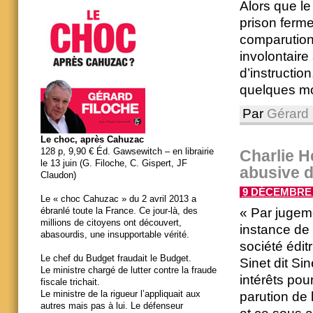
Alors que l
prison ferme
comparution
involontaire
d’instructio
quelques mo
Par
Gérard 
Le choc, après Cahuzac
128 p, 9,90 € Éd. Gawsewitch – en librairie
Charlie H
le 13 juin (G. Filoche, C. Gispert, JF
abusive d
Claudon)
9 DÉCEMBRE 2
Le « choc Cahuzac » du 2 avril 2013 a
« Par jugem
ébranlé toute la France. Ce jour-là, des
millions de citoyens ont découvert,
instance de 
abasourdis, une insupportable vérité.
société édit
Le chef du Budget fraudait le Budget.
Sinet dit S
Le ministre chargé de lutter contre la fraude
intérêts pou
fiscale trichait.
Le ministre de la rigueur l’appliquait aux
parution de 
autres mais pas à lui. Le défenseur