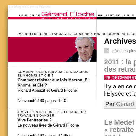
Le blog de Gérard Filoche
MA BIO
M’ÉCRIRE
SIGNEZ LA CONTRIBUTION DE DÉMOCRATIE &
Archives
«
Articles plu
2011 : la 
des retra
COMMENT RÉSISTER AUX LOIS MACRON,
EL KHOMRI ET CIE ?
28 DÉCEMBRE 
Comment résister aux lois Macron, El
Khomri et Cie ?
Il y a en ce
Richard Abauzit et Gérard Filoche
l’Elysée et 
Nouveauté 180 pages. 12 €
Par
Gérard 
« VIVE L’ENTREPRISE ? » LE CODE DU
TRAVAIL EN DANGER
Vive l'entreprise ?
Le Medef l
Le nouveau livre de Gérard Filoche
« retraite
Nouveauté 192 pages. 14,95 €