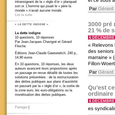
et ce sous 
intransigeant de la « règle d’or » planquait
son or. L’homme qui jouait le « père la
Par
Gérard 
morale » n’avait aucune morale.
Lire la suite
3000 pré r
« LA DETTE INDIGNE »
21 % de s
La dette indigne
10 questions, 10 réponses
6 DÉCEMBRE 2
Par Jean-Jacques Chavigné et Gérard
« Relevons l
Filoche.
des seniors 
Éditions Jean-Claude Gawsewitch, 240 p.,
marraine » (
14,90 euros
Fillon-Woert
En 10 questions, 10 réponses, les deux
auteurs avancent leurs propositions après
Par
Gérard 
un passage en revue détaillé de toutes les
solutions présentées : de la restructuration
des dettes publiques aux plans d’austérité
en passant par la « règle d’or », la sortie de
Qu’est ce
la zone euro, les euro-obligations ou la
ordinaire
monétisation des dettes publiques.
6 DÉCEMBRE 2
Partager
|
es syndicali