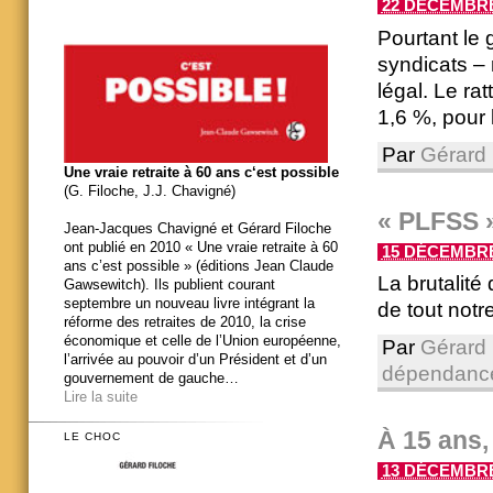
22 DÉCEMBRE 
Pourtant le
syndicats –
légal. Le ra
1,6 %, pour 
Par
Gérard 
Une vraie retraite à 60 ans c‘est possible
(G. Filoche, J.J. Chavigné)
« PLFSS »
Jean-Jacques Chavigné et Gérard Filoche
ont publié en 2010 « Une vraie retraite à 60
15 DÉCEMBRE 
ans c’est possible » (éditions Jean Claude
La brutalité
Gawsewitch). Ils publient courant
septembre un nouveau livre intégrant la
de tout notr
réforme des retraites de 2010, la crise
économique et celle de l’Union européenne,
Par
Gérard 
l’arrivée au pouvoir d’un Président et d’un
dépendanc
gouvernement de gauche…
Lire la suite
À 15 ans,
LE CHOC
13 DÉCEMBRE 