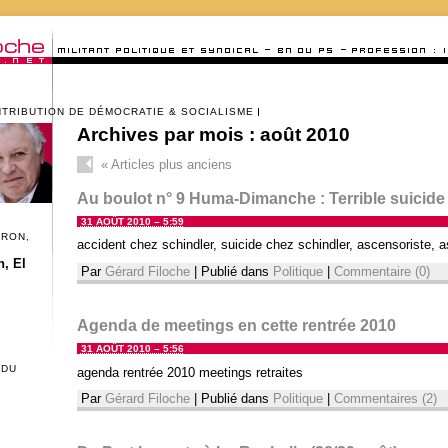
NTRIBUTION DE DÉMOCRATIE & SOCIALISME
Archives par mois :
août 2010
«
Articles plus anciens
Au boulot n° 9 Huma-Dimanche : Terrible suicide
31 AOÛT 2010 – 5:59
CRON,
accident chez schindler, suicide chez schindler, ascensoriste, 
, El
Par
Gérard Filoche
|
Publié dans
Politique
|
Commentaire (0)
Agenda de meetings en cette rentrée 2010
31 AOÛT 2010 – 5:56
 DU
agenda rentrée 2010 meetings retraites
Par
Gérard Filoche
|
Publié dans
Politique
|
Commentaires (2)