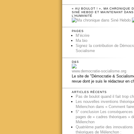
« AU BOULOT ! », MA CHRONIQUE 
SINÉ HEBDO ET MAINTENANT DANS
L’HUMANITÉ
PAGES
M’écrire
Ma bio
Signez la contribution de Démocr
Socialisme
D&S
www.democratie-socialisme.org
Le site de "Démocratie & Socialisme
revue dont je suis le rédacteur en c
ARTICLES RÉCENTS
Pas de boulot quand il fait trop c
Les nouvelles inventions théoriq
Mélenchon dans « Comment faire
5° conclusion Les conséquences
pages de « cadres théoriques » d
Mélenchon
Quatrième partie des innovations
théoriques de Mélenchon :