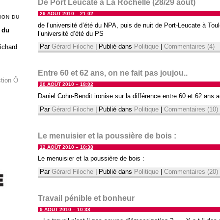
De Port Leucate à La Rochelle (28/29 août)
29 AOÛT 2010 – 21:02
ION DU
de l’université d’été du NPA, puis de nuit de Port-Leucate à To
 du
l’université d’été du PS
Par
Gérard Filoche
|
Publié dans
Politique
|
Commentaires (4)
Richard
Entre 60 et 62 ans, on ne fait pas joujou..
ction Ô
20 AOÛT 2010 – 18:02
Daniel Cohn-Bendit ironise sur la différence entre 60 et 62 ans au
Par
Gérard Filoche
|
Publié dans
Politique
|
Commentaires (10)
Le menuisier et la poussière de bois :
12 AOÛT 2010 – 10:38
Le menuisier et la poussière de bois :
Par
Gérard Filoche
|
Publié dans
Politique
|
Commentaires (20)
Travail pénible et bonheur
9 AOÛT 2010 – 10:38