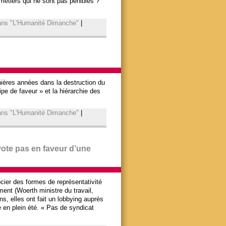
 métiers qui ne sont pas pénibles ?
dans "L'Humanité Dimanche"
|
rnières années dans la destruction du
ipe de faveur » et la hiérarchie des
dans "L'Humanité Dimanche"
|
vote pas en faveur d’une
cier des formes de représentativité
ent (Woerth ministre du travail,
ns, elles ont fait un lobbying auprès
e en plein été. « Pas de syndicat