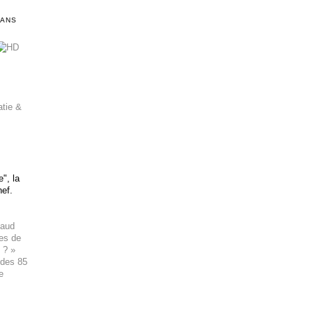
DANS
atie &
", la
hef.
haud
ues de
 ? »
 des 85
e