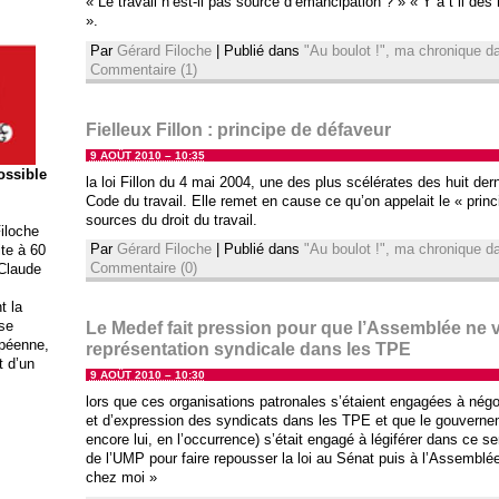
« Le travail n’est-il pas source d’émancipation ? » « Y a t il des
».
Par
Gérard Filoche
|
Publié dans
"Au boulot !", ma chronique 
Commentaire (1)
Fielleux Fillon : principe de défaveur
9 AOÛT 2010 – 10:35
possible
la loi Fillon du 4 mai 2004, une des plus scélérates des huit de
Code du travail. Elle remet en cause ce qu’on appelait le « princ
sources du droit du travail.
iloche
Par
Gérard Filoche
|
Publié dans
"Au boulot !", ma chronique 
ite à 60
Commentaire (0)
 Claude
t la
ise
Le Medef fait pression pour que l’Assemblée ne 
opéenne,
représentation syndicale dans les TPE
t d’un
9 AOÛT 2010 – 10:30
lors que ces organisations patronales s’étaient engagées à négo
et d’expression des syndicats dans les TPE et que le gouvernem
encore lui, en l’occurrence) s’était engagé à légiférer dans ce se
de l’UMP pour faire repousser la loi au Sénat puis à l’Assemblé
chez moi »