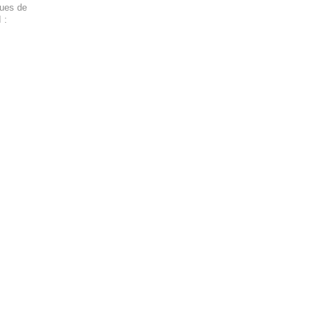
ques de
 :