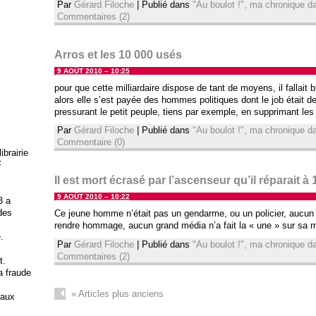
Par
Gérard Filoche
|
Publié dans
"Au boulot !", ma chronique 
Commentaires (2)
Arros et les 10 000 usés
9 AOÛT 2010 – 10:25
pour que cette milliardaire dispose de tant de moyens, il fallait b
alors elle s’est payée des hommes politiques dont le job était d
pressurant le petit peuple, tiens par exemple, en supprimant les
Par
Gérard Filoche
|
Publié dans
"Au boulot !", ma chronique 
Commentaire (0)
brairie
F
Il est mort écrasé par l’ascenseur qu’il réparait à 
9 AOÛT 2010 – 10:22
3 a
 des
Ce jeune homme n’était pas un gendarme, ou un policier, aucun of
rendre hommage, aucun grand média n’a fait la « une » sur sa m
.
Par
Gérard Filoche
|
Publié dans
"Au boulot !", ma chronique 
Commentaires (2)
t.
la fraude
«
Articles plus anciens
 aux