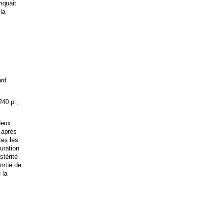
anquait
 la
ard
240 p.,
deux
 après
tes les
uration
stérité
ortie de
 la