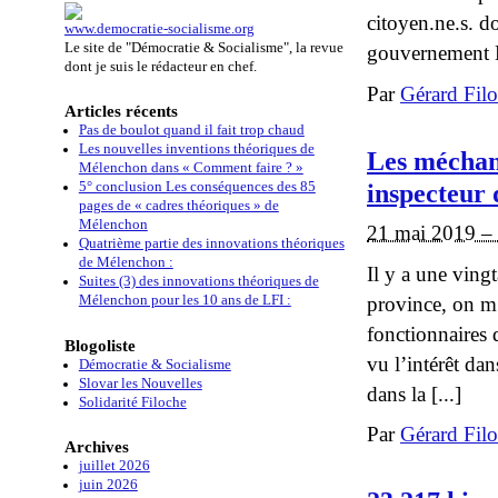
citoyen.ne.s. d
www.democratie-socialisme.org
Le site de "Démocratie & Socialisme", la revue
gouvernement M
dont je suis le rédacteur en chef.
Par
Gérard Fil
Articles récents
Pas de boulot quand il fait trop chaud
Les nouvelles inventions théoriques de
Les méchant
Mélenchon dans « Comment faire ? »
inspecteur 
5° conclusion Les conséquences des 85
pages de « cadres théoriques » de
Mélenchon
21 mai 2019 –
Quatrième partie des innovations théoriques
de Mélenchon :
Il y a une ving
Suites (3) des innovations théoriques de
province, on m’
Mélenchon pour les 10 ans de LFI :
fonctionnaires 
Blogoliste
vu l’intérêt da
Démocratie & Socialisme
Slovar les Nouvelles
dans la [...]
Solidarité Filoche
Par
Gérard Fil
Archives
juillet 2026
juin 2026