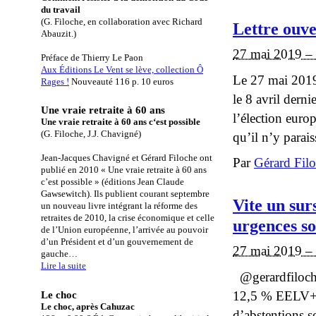
du travail
(G. Filoche, en collaboration avec Richard
Lettre ouve
Abauzit.)
27 mai 2019 –
Préface de Thierry Le Paon
Aux Éditions Le Vent se lève, collection Ô
Le 27 mai 2019 
Rages !
Nouveauté 116 p. 10 euros
le 8 avril derni
Une vraie retraite à 60 ans
l’élection euro
Une vraie retraite à 60 ans c‘est possible
(G. Filoche, J.J. Chavigné)
qu’il n’y parais
Jean-Jacques Chavigné et Gérard Filoche ont
Par
Gérard Fil
publié en 2010 « Une vraie retraite à 60 ans
c’est possible » (éditions Jean Claude
Gawsewitch). Ils publient courant septembre
Vite un sur
un nouveau livre intégrant la réforme des
retraites de 2010, la crise économique et celle
urgences so
de l’Union européenne, l’arrivée au pouvoir
d’un Président et d’un gouvernement de
27 mai 2019 –
gauche…
Lire la suite
@gerardfiloch
Le choc
12,5 % EELV+ 
Le choc, après Cahuzac
d’abstentions s