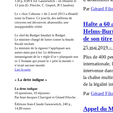
128 p, 9,90 € Éd. Gawsewitch – en librairie le
13 juin (G. Filoche, C. Gispert, JF Claudon)
Par
Gérard Fil
Le « choc Cahuzac » du 2 avril 2013 a ébranlé
toute la France. Ce jour-là, des millions de
Halte a 60 
citoyens ont découvert, abasourdis, une
insupportable vérité.
Helms-Burto
Le chef du Budget fraudait le Budget.
de son titr
Le ministre chargé de lutter contre la fraude
fiscale trichait.
25 mai 2019 –
Le ministre de la rigueur l’appliquait aux
autres mais pas à lui. Le défenseur
Plus de 400 pe
intransigeant de la « règle d’or » planquait son
or. L’homme qui jouait le « père la morale »
internationale,
n’avait aucune morale.
Lire la suite
intervenue dans
la chaîne multi
« La dette indigne »
de la légalité i
La dette indigne
Par
Gérard Fil
10 questions, 10 réponses
Par Jean-Jacques Chavigné et Gérard Filoche.
Éditions Jean-Claude Gawsewitch, 240 p.,
Appel du Mo
14,90 euros