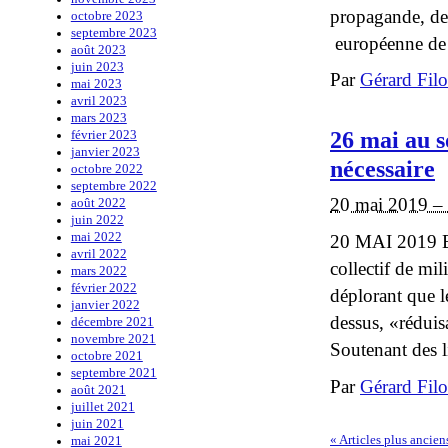
propagande, de l
octobre 2023
septembre 2023
européenne de 
août 2023
juin 2023
Par
Gérard Fil
mai 2023
avril 2023
mars 2023
26 mai au s
février 2023
janvier 2023
nécessaire
octobre 2022
septembre 2022
20 mai 2019 –
août 2022
juin 2022
mai 2022
20 MAI 2019
avril 2022
collectif de mil
mars 2022
février 2022
déplorant que le
janvier 2022
dessus, «réduis
décembre 2021
novembre 2021
Soutenant des li
octobre 2021
septembre 2021
Par
Gérard Fil
août 2021
juillet 2021
juin 2021
«
Articles plus ancien
mai 2021