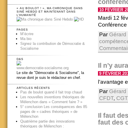
conférenc
« AU BOULOT ! », MA CHRONIQUE DANS
10 FÉVRIER 20
SINÉ HEBDO ET MAINTENANT DANS
L’HUMANITÉ
Mardi 12 fé
Conférence 
PAGES
Par
Gérard 
M’écrire
Ma bio
compétence
Signez la contribution de Démocratie &
Commentair
Socialisme
D&S
Il n’y au
www.democratie-socialisme.org
Le site de "Démocratie & Socialisme", la
9 FÉVRIER 201
revue dont je suis le rédacteur en chef.
l’avantage e
ARTICLES RÉCENTS
Par
Gérard 
Pas de boulot quand il fait trop chaud
Les nouvelles inventions théoriques de
CFDT
,
CGT
Mélenchon dans « Comment faire ? »
5° conclusion Les conséquences des 85
pages de « cadres théoriques » de
Il faut de
Mélenchon
faut des 
Quatrième partie des innovations
théoriques de Mélenchon :