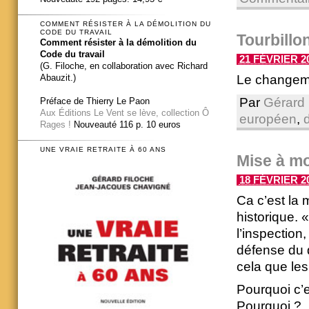
COMMENT RÉSISTER À LA DÉMOLITION DU
CODE DU TRAVAIL
Tourbillo
Comment résister à la démolition du
Code du travail
21 FÉVRIER 20
(G. Filoche, en collaboration avec Richard
Le changeme
Abauzit.)
Par
Gérard 
Préface de Thierry Le Paon
Aux Éditions Le Vent se lève, collection Ô
européen
,
d
Rages !
Nouveauté 116 p. 10 euros
UNE VRAIE RETRAITE À 60 ANS
Mise à mo
18 FÉVRIER 20
Ca c’est la 
historique. 
l’inspection
défense du d
cela que le
Pourquoi c’
Pourquoi ?