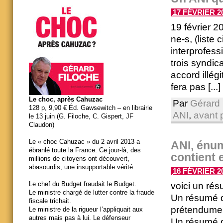
17 FÉVRIER 20
19 février 2
ne-s, (liste
interprofess
trois syndica
accord illégi
fera pas [...]
Le choc, après Cahuzac
Par
Gérard 
128 p, 9,90 € Éd. Gawsewitch – en librairie
ANI
,
avant p
le 13 juin (G. Filoche, C. Gispert, JF
Claudon)
Le « choc Cahuzac » du 2 avril 2013 a
ANI, énum
ébranlé toute la France. Ce jour-là, des
contient 
millions de citoyens ont découvert,
abasourdis, une insupportable vérité.
16 FÉVRIER 20
Le chef du Budget fraudait le Budget.
voici un rés
Le ministre chargé de lutter contre la fraude
Un résumé qua
fiscale trichait.
prétendumen
Le ministre de la rigueur l’appliquait aux
autres mais pas à lui. Le défenseur
Un résumé qu