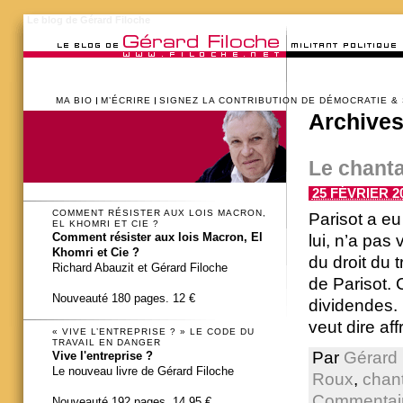
Le blog de Gérard Filoche
MA BIO
M’ÉCRIRE
SIGNEZ LA CONTRIBUTION DE DÉMOCRATIE &
Archives
Le chanta
25 FÉVRIER 20
COMMENT RÉSISTER AUX LOIS MACRON,
Parisot a eu 
EL KHOMRI ET CIE ?
Comment résister aux lois Macron, El
lui, n’a pas
Khomri et Cie ?
du droit du t
Richard Abauzit et Gérard Filoche
de Parisot. C
Nouveauté 180 pages. 12 €
dividendes. I
veut dire af
« VIVE L’ENTREPRISE ? » LE CODE DU
TRAVAIL EN DANGER
Par
Gérard 
Vive l'entreprise ?
Le nouveau livre de Gérard Filoche
Roux
,
chan
Commentair
Nouveauté 192 pages. 14,95 €