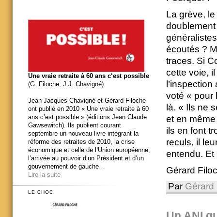
La grève, le
doublement d
généralistes 
écoutés ? Ma
traces. Si 
cette voie, 
Une vraie retraite à 60 ans c‘est possible
l’inspection
(G. Filoche, J.J. Chavigné)
voté « pour
Jean-Jacques Chavigné et Gérard Filoche
là. « Ils ne
ont publié en 2010 « Une vraie retraite à 60
ans c’est possible » (éditions Jean Claude
et en même t
Gawsewitch). Ils publient courant
ils en font t
septembre un nouveau livre intégrant la
reculs, il l
réforme des retraites de 2010, la crise
économique et celle de l’Union européenne,
entendu. Et 
l’arrivée au pouvoir d’un Président et d’un
gouvernement de gauche…
Gérard Filoc
Lire la suite
Par
Gérard 
LE CHOC
Un ANI qu