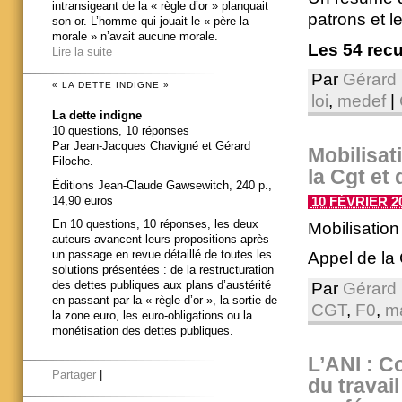
intransigeant de la « règle d’or » planquait
patrons et l
son or. L’homme qui jouait le « père la
morale » n’avait aucune morale.
Les 54 recu
Lire la suite
Par
Gérard 
« LA DETTE INDIGNE »
loi
,
medef
|
La dette indigne
10 questions, 10 réponses
Par Jean-Jacques Chavigné et Gérard
Mobilisati
Filoche.
la Cgt et
Éditions Jean-Claude Gawsewitch, 240 p.,
14,90 euros
10 FÉVRIER 20
En 10 questions, 10 réponses, les deux
Mobilisation
auteurs avancent leurs propositions après
un passage en revue détaillé de toutes les
Appel de la 
solutions présentées : de la restructuration
des dettes publiques aux plans d’austérité
Par
Gérard 
en passant par la « règle d’or », la sortie de
CGT
,
F0
,
ma
la zone euro, les euro-obligations ou la
monétisation des dettes publiques.
L’ANI : C
Partager
|
du travail