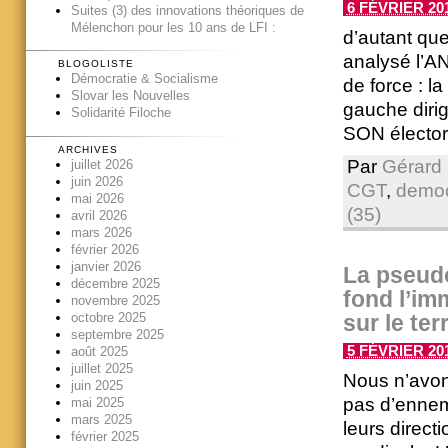
6 FÉVRIER 201
Suites (3) des innovations théoriques de
Mélenchon pour les 10 ans de LFI :
d’autant que
analysé l’ANI
BLOGOLISTE
Démocratie & Socialisme
de force : la
Slovar les Nouvelles
gauche dirige
Solidarité Filoche
SON élector
ARCHIVES
Par
Gérard 
juillet 2026
juin 2026
CGT
,
democ
mai 2026
(35)
avril 2026
mars 2026
février 2026
janvier 2026
La pseudo
décembre 2025
fond l’im
novembre 2025
octobre 2025
sur le ter
septembre 2025
5 FÉVRIER 201
août 2025
juillet 2025
Nous n’avon
juin 2025
pas d’ennem
mai 2025
mars 2025
leurs direc
février 2025