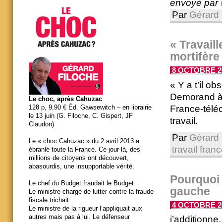
envoyé par
Par
Gérard 
« Travail
mortifère
8 OCTOBRE 20
« Y a t’il o
Demorand à 
Le choc, après Cahuzac
France-télé
128 p, 9,90 € Éd. Gawsewitch – en librairie
le 13 juin (G. Filoche, C. Gispert, JF
travail.
Claudon)
Par
Gérard 
Le « choc Cahuzac » du 2 avril 2013 a
travail fra
ébranlé toute la France. Ce jour-là, des
millions de citoyens ont découvert,
abasourdis, une insupportable vérité.
Pourquoi 
Le chef du Budget fraudait le Budget.
gauche
Le ministre chargé de lutter contre la fraude
fiscale trichait.
4 OCTOBRE 20
Le ministre de la rigueur l’appliquait aux
autres mais pas à lui. Le défenseur
j’additionne