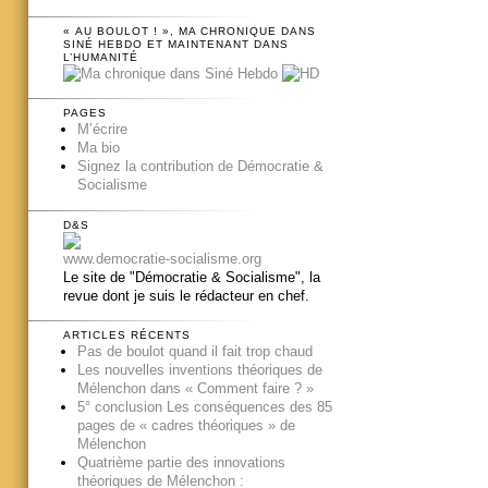
« AU BOULOT ! », MA CHRONIQUE DANS
SINÉ HEBDO ET MAINTENANT DANS
L’HUMANITÉ
PAGES
M’écrire
Ma bio
Signez la contribution de Démocratie &
Socialisme
D&S
www.democratie-socialisme.org
Le site de "Démocratie & Socialisme", la
revue dont je suis le rédacteur en chef.
ARTICLES RÉCENTS
Pas de boulot quand il fait trop chaud
Les nouvelles inventions théoriques de
Mélenchon dans « Comment faire ? »
5° conclusion Les conséquences des 85
pages de « cadres théoriques » de
Mélenchon
Quatrième partie des innovations
théoriques de Mélenchon :