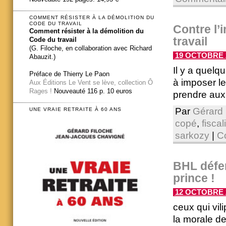
COMMENT RÉSISTER À LA DÉMOLITION DU
CODE DU TRAVAIL
Contre l’
Comment résister à la démolition du
travail
Code du travail
(G. Filoche, en collaboration avec Richard
19 OCTOBRE 2
Abauzit.)
Il y a quel
Préface de Thierry Le Paon
à imposer le
Aux Éditions Le Vent se lève, collection Ô
Rages !
Nouveauté 116 p. 10 euros
prendre aux 
Par
Gérard 
UNE VRAIE RETRAITE À 60 ANS
copé
,
fisca
sarkozy
|
C
BHL défen
prince !
12 OCTOBRE 2
ceux qui vil
la morale de