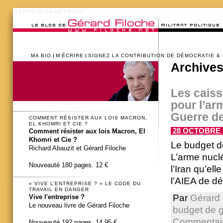
Le blog de Gérard Filoche
MA BIO
M’ÉCRIRE
SIGNEZ LA CONTRIBUTION DE DÉMOCRATIE &
Archives
Les caiss
pour l’ar
Guerre de
COMMENT RÉSISTER AUX LOIS MACRON,
EL KHOMRI ET CIE ?
28 OCTOBRE 2
Comment résister aux lois Macron, El
Khomri et Cie ?
Le budget d
Richard Abauzit et Gérard Filoche
L’arme nucléa
Nouveauté 180 pages. 12 €
l’Iran qu’ell
l’AIEA de dé
« VIVE L’ENTREPRISE ? » LE CODE DU
TRAVAIL EN DANGER
Par
Gérard 
Vive l'entreprise ?
Le nouveau livre de Gérard Filoche
budget de g
Commentair
Nouveauté 192 pages. 14,95 €