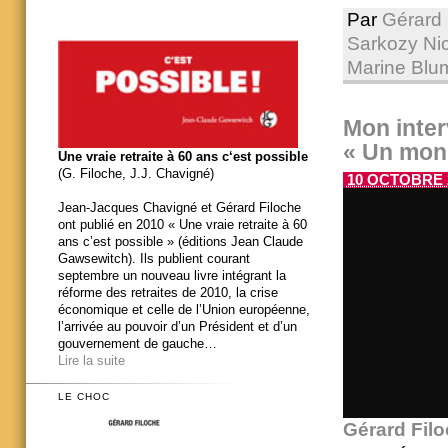
Par
Gérard 
Sarkozy Nic
Marine Bl
Mon inter
« Un mon
Une vraie retraite à 60 ans c‘est possible
(G. Filoche, J.J. Chavigné)
10 OCTOBRE 2
Jean-Jacques Chavigné et Gérard Filoche
ont publié en 2010 « Une vraie retraite à 60
ans c’est possible » (éditions Jean Claude
Gawsewitch). Ils publient courant
septembre un nouveau livre intégrant la
réforme des retraites de 2010, la crise
économique et celle de l’Union européenne,
l’arrivée au pouvoir d’un Président et d’un
gouvernement de gauche…
Lire la suite
LE CHOC
Gérard Fil