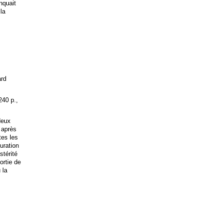
anquait
 la
ard
240 p.,
deux
 après
tes les
uration
stérité
ortie de
 la