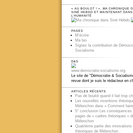
« AU BOULOT ! », MA CHRONIQUE 
SINÉ HEBDO ET MAINTENANT DANS
L’HUMANITÉ
PAGES
M’écrire
Ma bio
Signez la contribution de Démocr
Socialisme
D&S
www.democratie-socialisme.org
Le site de "Démocratie & Socialisme
revue dont je suis le rédacteur en c
ARTICLES RÉCENTS
Pas de boulot quand il fait trop c
Les nouvelles inventions théoriq
Mélenchon dans « Comment faire
5° conclusion Les conséquences
pages de « cadres théoriques » d
Mélenchon
Quatrième partie des innovations
théoriques de Mélenchon :