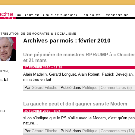
NTRIBUTION DE DÉMOCRATIE & SOCIALISME
Archives par mois :
février 2010
Une pépiniére de ministres RPR/UMP à « Occident
et 21 mars
27 FÉVRIER 2010 – 17:28
CRON,
Alain Madelin, Gerard Longuet, Alain Robert, Patrick Devedjian, 
, El
ministres en fait
Par
Gérard Filoche
|
Publié dans
Politique
|
Commentaires (5)
La gauche peut et doit gagner sans le Modem
26 FÉVRIER 2010 – 8:05
 DU
si on s’indigne que le PS s’allie avec le Modem, c’est qu’on pens
nature…
Par
Gérard Filoche
|
Publié dans
Politique
|
Commentaires (18)