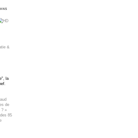
DANS
atie &
", la
hef.
haud
ues de
 ? »
 des 85
e