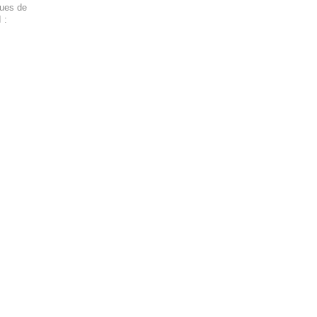
ques de
 :