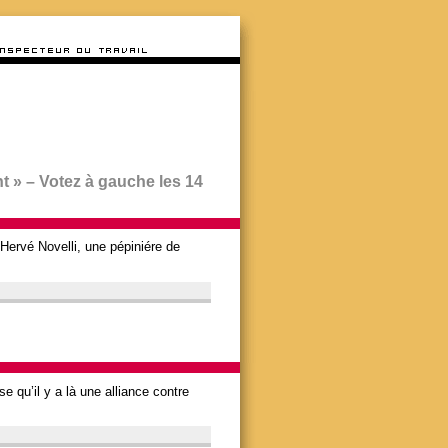
 » – Votez à gauche les 14
Hervé Novelli, une pépiniére de
e qu’il y a là une alliance contre