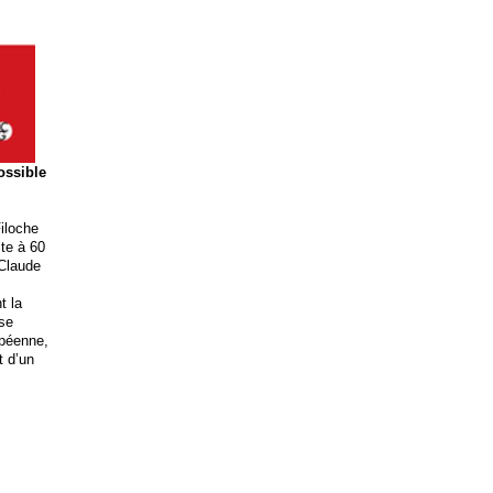
possible
iloche
ite à 60
 Claude
t la
ise
opéenne,
t d’un