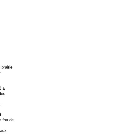
brairie
F
3 a
 des
.
t.
la fraude
 aux