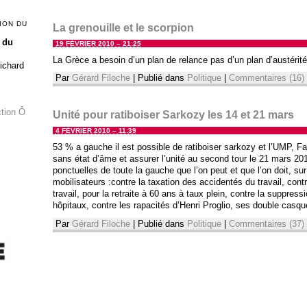
ION DU
La grenouille et le scorpion
 du
19 FÉVRIER 2010 – 21:25
La Grèce a besoin d’un plan de relance pas d’un plan d’austérité
Richard
Par
Gérard Filoche
|
Publié dans
Politique
|
Commentaires (16)
ction Ô
Unité pour ratiboiser Sarkozy les 14 et 21 mars
4 FÉVRIER 2010 – 11:39
53 % a gauche il est possible de ratiboiser sarkozy et l’UMP, F
sans état d’âme et assurer l’unité au second tour le 21 mars 201
ponctuelles de toute la gauche que l’on peut et que l’on doit, s
mobilisateurs :contre la taxation des accidentés du travail, con
travail, pour la retraite à 60 ans à taux plein, contre la suppre
hôpitaux, contre les rapacités d’Henri Proglio, ses double casquet
Par
Gérard Filoche
|
Publié dans
Politique
|
Commentaires (37)