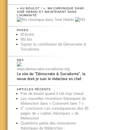
« AU BOULOT ! », MA CHRONIQUE DANS
SINÉ HEBDO ET MAINTENANT DANS
L’HUMANITÉ
PAGES
M’écrire
Ma bio
Signez la contribution de Démocratie &
Socialisme
D&S
www.democratie-socialisme.org
Le site de "Démocratie & Socialisme", la
revue dont je suis le rédacteur en chef.
ARTICLES RÉCENTS
Pas de boulot quand il fait trop chaud
Les nouvelles inventions théoriques de
Mélenchon dans « Comment faire ? »
5° conclusion Les conséquences des 85
pages de « cadres théoriques » de
Mélenchon
Quatrième partie des innovations
théoriques de Mélenchon :