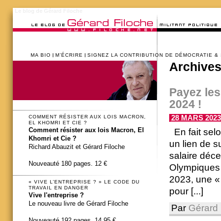
Le blog de Gérard Filoche
MA BIO
M’ÉCRIRE
SIGNEZ LA CONTRIBUTION DE DÉMOCRATIE &
Archives
Payez les
2024 !
28 MARS 2023 
COMMENT RÉSISTER AUX LOIS MACRON,
EL KHOMRI ET CIE ?
Comment résister aux lois Macron, El
En fait selo
Khomri et Cie ?
un lien de su
Richard Abauzit et Gérard Filoche
salaire déce
Nouveauté 180 pages. 12 €
Olympiques 
2023, une «
« VIVE L’ENTREPRISE ? » LE CODE DU
TRAVAIL EN DANGER
pour [...]
Vive l'entreprise ?
Le nouveau livre de Gérard Filoche
Par
Gérard 
Nouveauté 192 pages. 14,95 €