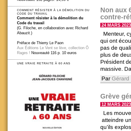
Non aux 6
COMMENT RÉSISTER À LA DÉMOLITION DU
CODE DU TRAVAIL
contre-ré
Comment résister à la démolition du
Code du travail
24 MARS 2023 
(G. Filoche, en collaboration avec Richard
Menteur, cyn
Abauzit.)
qui ont écou
Préface de Thierry Le Paon
pas de quali
Aux Éditions Le Vent se lève, collection Ô
Rages !
Nouveauté 116 p. 10 euros
plus de deux
Président de
UNE VRAIE RETRAITE À 60 ANS
massive. Dan
Par
Gérard 
Grève gé
12 MARS 2023 
Les mouveme
atteindre un
qu’ils explo