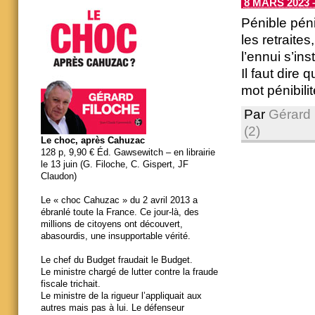
8 MARS 2023 –
Pénible péni
les retraites
l’ennui s’ins
Il faut dire
mot pénibilit
Par
Gérard 
(2)
Le choc, après Cahuzac
128 p, 9,90 € Éd. Gawsewitch – en librairie
le 13 juin (G. Filoche, C. Gispert, JF
Claudon)
Le « choc Cahuzac » du 2 avril 2013 a
ébranlé toute la France. Ce jour-là, des
millions de citoyens ont découvert,
abasourdis, une insupportable vérité.
Le chef du Budget fraudait le Budget.
Le ministre chargé de lutter contre la fraude
fiscale trichait.
Le ministre de la rigueur l’appliquait aux
autres mais pas à lui. Le défenseur