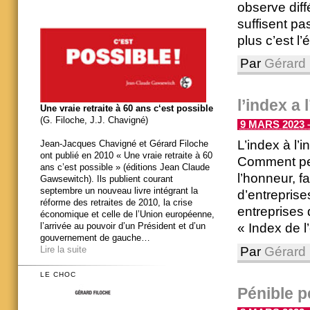
observe diff
suffisent pa
plus c’est l’
Par
Gérard 
l’index a 
Une vraie retraite à 60 ans c‘est possible
(G. Filoche, J.J. Chavigné)
9 MARS 2023 –
L’index à l’
Jean-Jacques Chavigné et Gérard Filoche
ont publié en 2010 « Une vraie retraite à 60
Comment peu
ans c’est possible » (éditions Jean Claude
l’honneur, 
Gawsewitch). Ils publient courant
septembre un nouveau livre intégrant la
d’entrepris
réforme des retraites de 2010, la crise
entreprises 
économique et celle de l’Union européenne,
« Index de l’é
l’arrivée au pouvoir d’un Président et d’un
gouvernement de gauche…
Par
Gérard 
Lire la suite
LE CHOC
Pénible pé