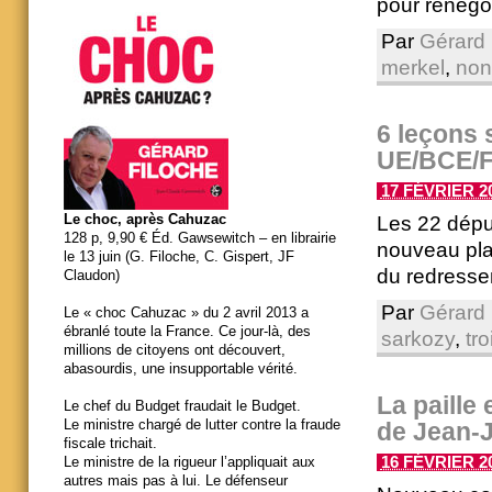
pour renégo
Par
Gérard 
merkel
,
non
6 leçons 
UE/BCE/F
17 FÉVRIER 20
Le choc, après Cahuzac
Les 22 dépu
128 p, 9,90 € Éd. Gawsewitch – en librairie
nouveau plan
le 13 juin (G. Filoche, C. Gispert, JF
du redressem
Claudon)
Par
Gérard 
Le « choc Cahuzac » du 2 avril 2013 a
ébranlé toute la France. Ce jour-là, des
sarkozy
,
tro
millions de citoyens ont découvert,
abasourdis, une insupportable vérité.
La paille
Le chef du Budget fraudait le Budget.
Le ministre chargé de lutter contre la fraude
de Jean-
fiscale trichait.
16 FÉVRIER 20
Le ministre de la rigueur l’appliquait aux
autres mais pas à lui. Le défenseur