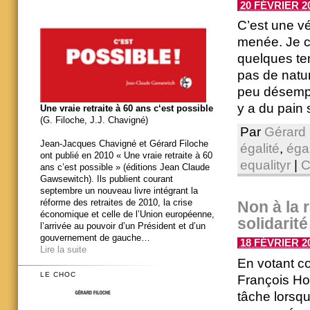
20 FÉVRIER 20
C’est une vé
menée. Je c
quelques te
pas de natur
peu désempar
y a du pain 
Une vraie retraite à 60 ans c‘est possible
(G. Filoche, J.J. Chavigné)
Par
Gérard 
Jean-Jacques Chavigné et Gérard Filoche
égalité
,
éga
ont publié en 2010 « Une vraie retraite à 60
equalityr
|
C
ans c’est possible » (éditions Jean Claude
Gawsewitch). Ils publient courant
septembre un nouveau livre intégrant la
réforme des retraites de 2010, la crise
Non à la 
économique et celle de l’Union européenne,
solidarit
l’arrivée au pouvoir d’un Président et d’un
gouvernement de gauche…
18 FÉVRIER 20
Lire la suite
En votant con
LE CHOC
François Holl
tâche lorsqu