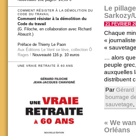
Le pillage
COMMENT RÉSISTER À LA DÉMOLITION DU
Sarkozy/
CODE DU TRAVAIL
Comment résister à la démolition du
Code du travail
21 FÉVRIER 20
(G. Filoche, en collaboration avec Richard
Chaque minut
Abauzit.)
« journalis
Préface de Thierry Le Paon
« sauvetage 
Aux Éditions Le Vent se lève, collection Ô
Rages !
Nouveauté 116 p. 10 euros
… alors que
peuple grec,
UNE VRAIE RETRAITE À 60 ANS
auxquelles 
distribuent
Par
Gérard 
bourrage d
sauvetage
,
« We want
Orléans