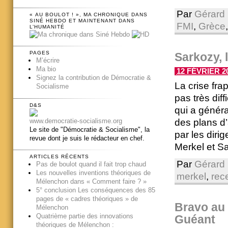
Par
Gérard 
« AU BOULOT ! », MA CHRONIQUE DANS
SINÉ HEBDO ET MAINTENANT DANS
FMI
,
Grèce
L’HUMANITÉ
PAGES
Sarkozy, 
M’écrire
Ma bio
12 FÉVRIER 20
Signez la contribution de Démocratie &
La crise fra
Socialisme
pas très diff
D&S
qui a généra
www.democratie-socialisme.org
des plans d’
Le site de "Démocratie & Socialisme", la
par les diri
revue dont je suis le rédacteur en chef.
Merkel et Sa
ARTICLES RÉCENTS
Par
Gérard 
Pas de boulot quand il fait trop chaud
Les nouvelles inventions théoriques de
merkel
,
rec
Mélenchon dans « Comment faire ? »
5° conclusion Les conséquences des 85
pages de « cadres théoriques » de
Bravo au 
Mélenchon
Quatrième partie des innovations
Guéant
théoriques de Mélenchon :