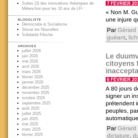
7 FÉVRIER 201
Suites (3) des innovations théoriques de
Mélenchon pour les 10 ans de LFI :
« Non M. Gu
une injure q
BLOGOLISTE
Démocratie & Socialisme
Par
Gérard 
Slovar les Nouvelles
Solidarité Filoche
guéant
,
lich
ARCHIVES
juillet 2026
Le duumv
juin 2026
mai 2026
citoyens 
avril 2026
inaccepta
mars 2026
février 2026
6 FÉVRIER 201
janvier 2026
décembre 2025
A 80 jours d
novembre 2025
signer un in
octobre 2025
prétendent i
septembre 2025
août 2025
peuples, pa
juillet 2025
automatique
juin 2025
mai 2025
Par
Gérard 
mars 2025
février 2025
dictature
,
d