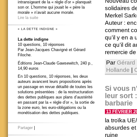
Nouveau com
intransigeant de la « règle d’or » planquait
solidaires d
son or. L’homme qui jouait le « père la
morale » n’avait aucune morale.
Merkel Sarko
Lire la suite
Auteur : en
comment com
« LA DETTE INDIGNE »
qu’il y en a
La dette indigne
ce qu’il dit
10 questions, 10 réponses
Par Jean-Jacques Chavigné et Gérard
remercie de 
Filoche.
Par
Gérard 
Éditions Jean-Claude Gawsewitch, 240 p.,
14,90 euros
Hollande
|
En 10 questions, 10 réponses, les deux
auteurs avancent leurs propositions après
Si vous n
un passage en revue détaillé de toutes les
solutions présentées : de la restructuration
leur sort 
des dettes publiques aux plans d’austérité
barbarie
en passant par la « règle d’or », la sortie de
la zone euro, les euro-obligations ou la
13 FÉVRIER 20
monétisation des dettes publiques.
la troïka U
absurdes et 
Partager
|
ruine