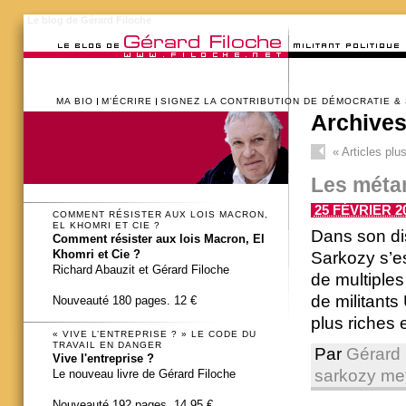
Le blog de Gérard Filoche
MA BIO
M’ÉCRIRE
SIGNEZ LA CONTRIBUTION DE DÉMOCRATIE &
Archives
«
Articles plu
Les méta
25 FÉVRIER 20
COMMENT RÉSISTER AUX LOIS MACRON,
EL KHOMRI ET CIE ?
Dans son dis
Comment résister aux lois Macron, El
Khomri et Cie ?
Sarkozy s’es
Richard Abauzit et Gérard Filoche
de multiple
de militants
Nouveauté 180 pages. 12 €
plus riches 
« VIVE L’ENTREPRISE ? » LE CODE DU
TRAVAIL EN DANGER
Par
Gérard 
Vive l'entreprise ?
sarkozy m
Le nouveau livre de Gérard Filoche
Nouveauté 192 pages. 14,95 €