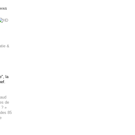
DANS
atie &
", la
hef.
haud
ues de
 ? »
 des 85
e