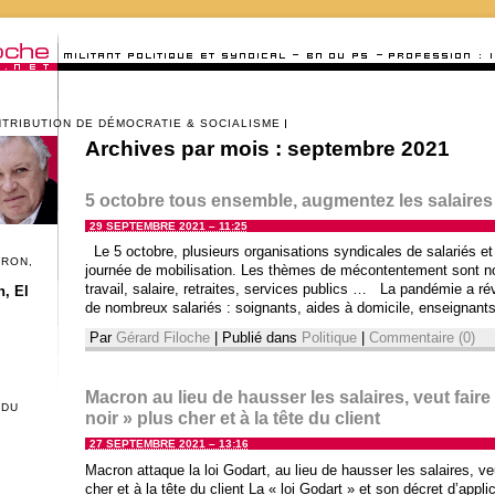
NTRIBUTION DE DÉMOCRATIE & SOCIALISME
Archives par mois :
septembre 2021
5 octobre tous ensemble, augmentez les salaires 
29 SEPTEMBRE 2021 – 11:25
Le 5 octobre, plusieurs organisations syndicales de salariés et
CRON,
journée de mobilisation. Les thèmes de mécontentement sont no
travail, salaire, retraites, services publics … La pandémie a ré
, El
de nombreux salariés : soignants, aides à domicile, enseignants
Par
Gérard Filoche
|
Publié dans
Politique
|
Commentaire (0)
Macron au lieu de hausser les salaires, veut faire
 DU
noir » plus cher et à la tête du client
27 SEPTEMBRE 2021 – 13:16
Macron attaque la loi Godart, au lieu de hausser les salaires, ve
cher et à la tête du client La « loi Godart » et son décret d’appli