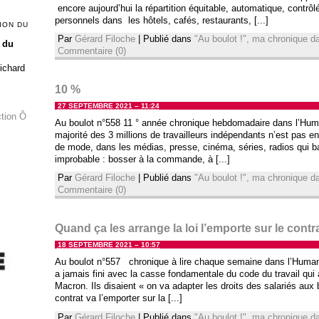
encore aujourd’hui la répartition équitable, automatique, contrôl
personnels dans les hôtels, cafés, restaurants, [...]
ION DU
Par
Gérard Filoche
|
Publié dans
"Au boulot !", ma chronique 
 du
Commentaire (0)
Richard
10 %
27 SEPTEMBRE 2021 – 11:24
ction Ô
Au boulot n°558 11 ° année chronique hebdomadaire dans l’Hum
majorité des 3 millions de travailleurs indépendants n’est pas en
de mode, dans les médias, presse, cinéma, séries, radios qui 
improbable : bosser à la commande, à [...]
Par
Gérard Filoche
|
Publié dans
"Au boulot !", ma chronique 
Commentaire (0)
Quand ça les arrange la loi l’emporte sur le contr
18 SEPTEMBRE 2021 – 10:57
Au boulot n°557 chronique à lire chaque semaine dans l’Huma
a jamais fini avec la casse fondamentale du code du travail qui 
Macron. Ils disaient « on va adapter les droits des salariés aux 
contrat va l’emporter sur la [...]
Par
Gérard Filoche
|
Publié dans
"Au boulot !", ma chronique 