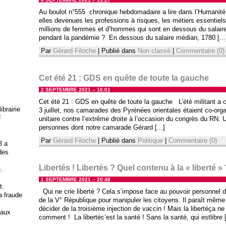
Au boulot n°555 chronique hebdomadaire a lire dans l’Humanit
elles devenues les professions à risques, les métiers essentiel
millions de femmes et d’hommes qui sont en dessous du salaire m
pendant la pandémie ? En dessous du salaire médian, 1780 [...
Par
Gérard Filoche
|
Publié dans
Non classé
|
Commentaire (0)
Cet été 21 : GDS en quête de toute la gauche
2 SEPTEMBRE 2021 – 16:01
Cet été 21 : GDS en quête de toute la gauche L’été militant a
brairie
3 juillet, nos camarades des Pyrénées orientales étaient co-orga
F
unitaire contre l’extrême droite à l’occasion du congrès du RN.
personnes dont notre camarade Gérard [...]
Par
Gérard Filoche
|
Publié dans
Politique
|
Commentaire (0)
3 a
 des
Libertés ! Libertés ? Quel contenu à la « liberté » 
.
1 SEPTEMBRE 2021 – 20:48
t.
Qui ne crie liberté ? Cela s’impose face au pouvoir personnel d
la fraude
de la V° République pour manipuler les citoyens. Il paraît même 
décider de la troisième injection de vaccin ! Mais la libertéça ne
 aux
comment ! La libertéc’est la santé ! Sans la santé, qui estlibre [