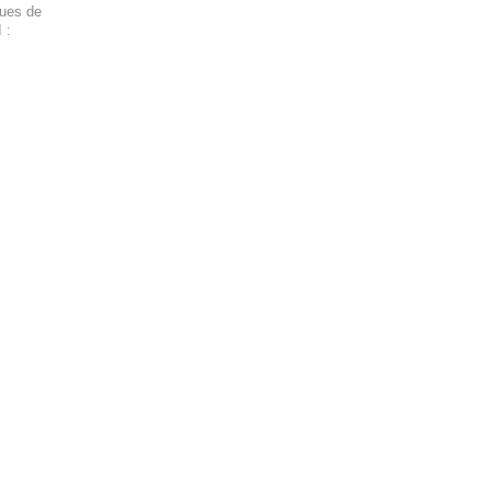
ques de
 :