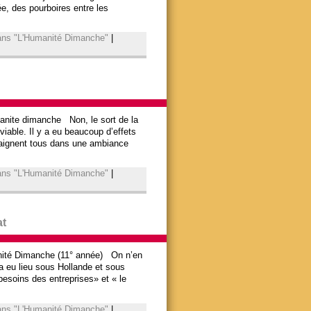
ée, des pourboires entre les
dans "L'Humanité Dimanche"
|
anite dimanche Non, le sort de la
viable. Il y a eu beaucoup d’effets
baignent tous dans une ambiance
dans "L'Humanité Dimanche"
|
at
nité Dimanche (11° année) On n’en
a eu lieu sous Hollande et sous
besoins des entreprises» et « le
dans "L'Humanité Dimanche"
|