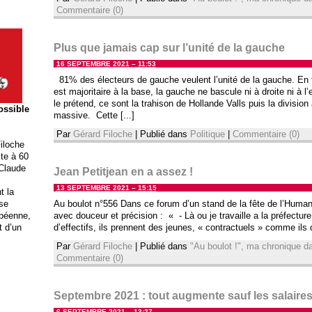
Commentaire (0)
Plus que jamais cap sur l’unité de la gauche
16 SEPTEMBRE 2021 – 11:53
81% des électeurs de gauche veulent l’unité de la gauche. En fait
est majoritaire à la base, la gauche ne bascule ni à droite ni à
le prétend, ce sont la trahison de Hollande Valls puis la division 
possible
massive. Cette [...]
Par
Gérard Filoche
|
Publié dans
Politique
|
Commentaire (0)
iloche
ite à 60
 Claude
Jean Petitjean en a assez !
13 SEPTEMBRE 2021 – 15:15
t la
ise
Au boulot n°556 Dans ce forum d’un stand de la fête de l’Humani
opéenne,
avec douceur et précision : « - Là ou je travaille a la préfectur
t d’un
d’effectifs, ils prennent des jeunes, « contractuels » comme ils d
Par
Gérard Filoche
|
Publié dans
"Au boulot !", ma chronique 
Commentaire (0)
Septembre 2021 : tout augmente sauf les salaire
6 SEPTEMBRE 2021 – 13:27