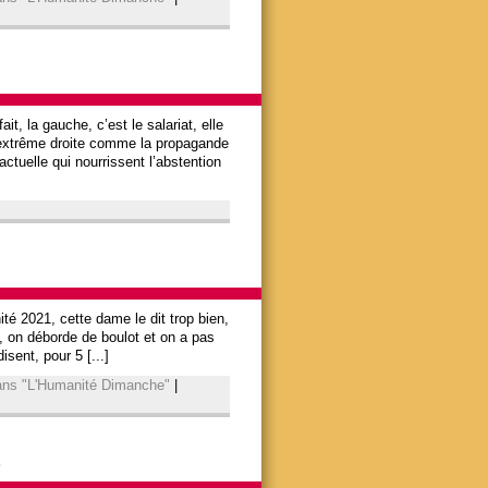
, la gauche, c’est le salariat, elle
 l’extrême droite comme la propagande
actuelle qui nourrissent l’abstention
té 2021, cette dame le dit trop bien,
e, on déborde de boulot et on a pas
isent, pour 5 [...]
dans "L'Humanité Dimanche"
|
s