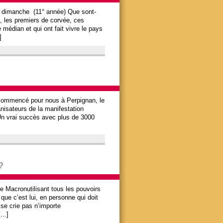
é dimanche (11° année) Que sont-
s, les premiers de corvée, ces
édian et qui ont fait vivre le pays
]
 commencé pour nous à Perpignan, le
nisateurs de la manifestation
 Un vrai succès avec plus de 3000
?
e Macronutilisant tous les pouvoirs
que c’est lui, en personne qui doit
 se crie pas n’importe
...]