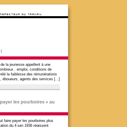
!
 de la jeunesse appellent à une
mbreux : emploi, conditions de
vélé la faiblesse des rémunérations
, éboueurs, agents des services [...]
 payer les pourboires « au
ut faire payer les pourboires plus
cation du 4 juin 1936 régissent