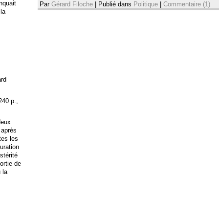
anquait
Par
Gérard Filoche
|
Publié dans
Politique
|
Commentaire (1)
 la
ard
240 p.,
deux
 après
tes les
uration
stérité
ortie de
 la