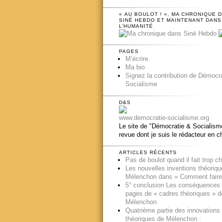
« AU BOULOT ! », MA CHRONIQUE 
SINÉ HEBDO ET MAINTENANT DANS
L’HUMANITÉ
PAGES
M’écrire
Ma bio
Signez la contribution de Démocr
Socialisme
D&S
www.democratie-socialisme.org
Le site de "Démocratie & Socialisme
revue dont je suis le rédacteur en c
ARTICLES RÉCENTS
Pas de boulot quand il fait trop c
Les nouvelles inventions théoriq
Mélenchon dans « Comment faire
5° conclusion Les conséquences
pages de « cadres théoriques » d
Mélenchon
Quatrième partie des innovations
théoriques de Mélenchon :