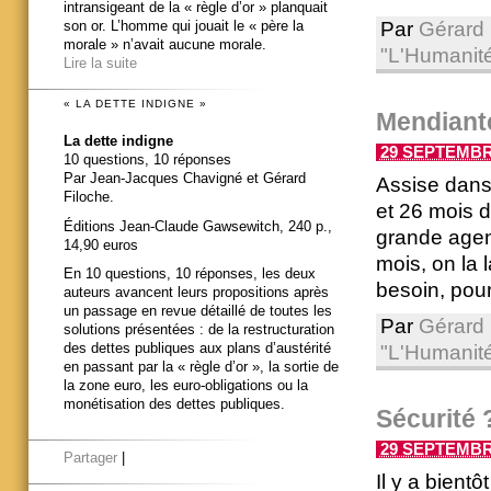
intransigeant de la « règle d’or » planquait
Par
Gérard 
son or. L’homme qui jouait le « père la
morale » n’avait aucune morale.
"L'Humanit
Lire la suite
« LA DETTE INDIGNE »
Mendiante
La dette indigne
29 SEPTEMBRE
10 questions, 10 réponses
Par Jean-Jacques Chavigné et Gérard
Assise dans 
Filoche.
et 26 mois d
Éditions Jean-Claude Gawsewitch, 240 p.,
grande agen
14,90 euros
mois, on la 
En 10 questions, 10 réponses, les deux
besoin, pour 
auteurs avancent leurs propositions après
un passage en revue détaillé de toutes les
Par
Gérard 
solutions présentées : de la restructuration
des dettes publiques aux plans d’austérité
"L'Humanit
en passant par la « règle d’or », la sortie de
la zone euro, les euro-obligations ou la
monétisation des dettes publiques.
Sécurité 
29 SEPTEMBRE
Partager
|
Il y a bient