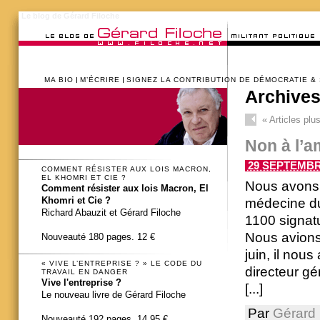
Le blog de Gérard Filoche
MA BIO
M’ÉCRIRE
SIGNEZ LA CONTRIBUTION DE DÉMOCRATIE &
Archives
«
Articles plu
Non à l’
29 SEPTEMBRE
COMMENT RÉSISTER AUX LOIS MACRON,
EL KHOMRI ET CIE ?
Nous avons r
Comment résister aux lois Macron, El
Khomri et Cie ?
médecine du 
Richard Abauzit et Gérard Filoche
1100 signatu
Nous avions
Nouveauté 180 pages. 12 €
juin, il nou
« VIVE L’ENTREPRISE ? » LE CODE DU
directeur gé
TRAVAIL EN DANGER
Vive l'entreprise ?
[...]
Le nouveau livre de Gérard Filoche
Par
Gérard 
Nouveauté 192 pages. 14,95 €