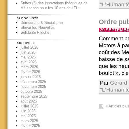
Suites (3) des innovations théoriques de
"L'Humanit
Mélenchon pour les 10 ans de LFI :
BLOGOLISTE
Ordre pub
Démocratie & Socialisme
Slovar les Nouvelles
29 SEPTEMBRE
Solidarité Filoche
Comment peu
ARCHIVES
Motors à par
juillet 2026
coût des Mex
juin 2026
mai 2026
baisse de s
avril 2026
que les heu
mars 2026
février 2026
boulot », c’es
janvier 2026
décembre 2025
Par
Gérard 
novembre 2025
"L'Humanit
octobre 2025
septembre 2025
août 2025
«
Articles plu
juillet 2025
juin 2025
mai 2025
mars 2025
février 2025