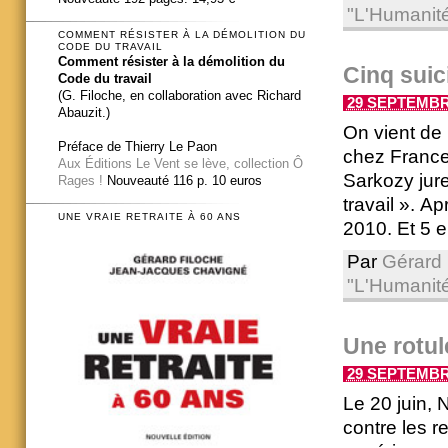
"L'Humanit
COMMENT RÉSISTER À LA DÉMOLITION DU
CODE DU TRAVAIL
Comment résister à la démolition du
Cinq suic
Code du travail
(G. Filoche, en collaboration avec Richard
29 SEPTEMBRE
Abauzit.)
On vient de 
Préface de Thierry Le Paon
chez France
Aux Éditions Le Vent se lève, collection Ô
Sarkozy jure
Rages !
Nouveauté 116 p. 10 euros
travail ». A
UNE VRAIE RETRAITE À 60 ANS
2010. Et 5 e
Par
Gérard 
"L'Humanit
Une rotul
29 SEPTEMBRE
Le 20 juin, 
contre les r