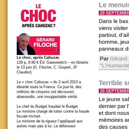
Le menuis
29 SEPTEMBRE
Dans le bas 
viens visite
partout, d’a
homme, jeun
panneaux de 
Le choc, après Cahuzac
Par
Gérard 
128 p, 9,90 € Éd. Gawsewitch – en librairie
"L'Humanit
le 13 juin (G. Filoche, C. Gispert, JF
Claudon)
Terrible 
Le « choc Cahuzac » du 2 avril 2013 a
ébranlé toute la France. Ce jour-là, des
29 SEPTEMBRE
millions de citoyens ont découvert,
abasourdis, une insupportable vérité.
Le jeune sal
dernier par 
Le chef du Budget fraudait le Budget.
Le ministre chargé de lutter contre la fraude
et dont nous 
fiscale trichait.
mémoires au 
Le ministre de la rigueur l’appliquait aux
des causes 
autres mais pas à lui. Le défenseur