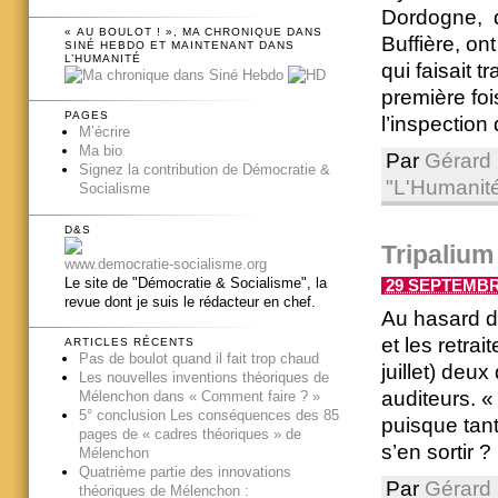
Dordogne, de
« AU BOULOT ! », MA CHRONIQUE DANS
Buffière, on
SINÉ HEBDO ET MAINTENANT DANS
L’HUMANITÉ
qui faisait 
première foi
PAGES
l’inspection d
M’écrire
Ma bio
Par
Gérard 
Signez la contribution de Démocratie &
"L'Humanit
Socialisme
D&S
Tripalium
www.democratie-socialisme.org
Le site de "Démocratie & Socialisme", la
29 SEPTEMBRE
revue dont je suis le rédacteur en chef.
Au hasard d’
et les retra
ARTICLES RÉCENTS
Pas de boulot quand il fait trop chaud
juillet) deu
Les nouvelles inventions théoriques de
auditeurs. «
Mélenchon dans « Comment faire ? »
5° conclusion Les conséquences des 85
puisque tant
pages de « cadres théoriques » de
s’en sortir ? 
Mélenchon
Quatrième partie des innovations
Par
Gérard 
théoriques de Mélenchon :