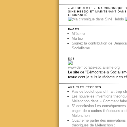
« AU BOULOT ! », MA CHRONIQUE 
SINÉ HEBDO ET MAINTENANT DANS
L’HUMANITÉ
PAGES
M’écrire
Ma bio
Signez la contribution de Démocr
Socialisme
D&S
www.democratie-socialisme.org
Le site de "Démocratie & Socialisme
revue dont je suis le rédacteur en c
ARTICLES RÉCENTS
Pas de boulot quand il fait trop c
Les nouvelles inventions théoriq
Mélenchon dans « Comment faire
5° conclusion Les conséquences
pages de « cadres théoriques » d
Mélenchon
Quatrième partie des innovations
théoriques de Mélenchon :