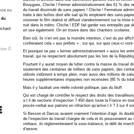
Bouygues, Chiche ! Fermer administrativement des 61 % des res
du travail dissimulé de sans papiers ! Chiche ! Fermeture admin
ION DU
traite à des boîtes dont elle sait qu’ils emploient des sans-papi
 du
visionner le film réalisé et diffusé clandestinement sur la triste e
nuit dans le métro. Chiche ! EDF fait garder ses entrepôts par
Richard
en use également. On en trouve dans des chantiers scolaires.
Bien sûr, ils n’en ont pas la moindre intention, c’est du pur affich
confieraient cela « aux préfets » : sur qui, sur quoi ceux-ci vont-
ction Ô
Et pourquoi ne pas « fermer administrativement » aussi les entr
travail, qui ne respectent absolument pas les lois de la Républi
Pourtant il y aurait moyen de lutter contre la masse du travail 
seulement des centaines de milliers de sans papiers, des centai
utilisés indûment à temps plein, mais aussi des millions de sala
heures supplémentaires impayées non recensées (85 % du total du
Mais il y faudrait une réelle volonté politique, pas du bluff.
Qui est chargé de contrôler le respect des droits des travailleur
a t il de sections d’inspection ? 450 dans toute la France en tou
procès-verbal aux patrons en infraction qu’arrive t il ? 3 sur 4 s
Si Besson et Darcos avaient vraiment l’intention d’agir, ils doub
de l’inspection du travail chargée de cela et ils pousseraient au 
verbaux, ils réglementeraient la sous-traitance, le délit de march
d’œuvre.