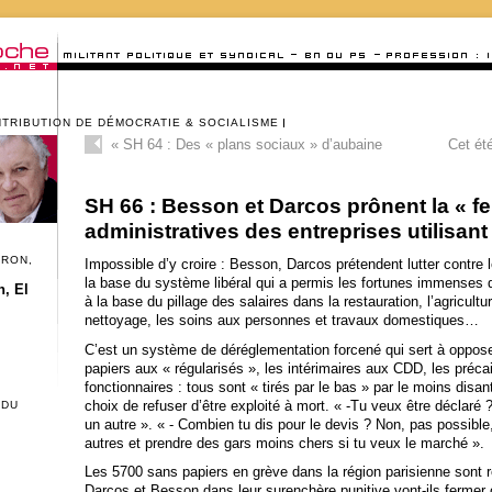
NTRIBUTION DE DÉMOCRATIE & SOCIALISME
«
SH 64 : Des « plans sociaux » d’aubaine
Cet ét
SH 66 : Besson et Darcos prônent la « f
administratives des entreprises utilisant
CRON,
Impossible d’y croire : Besson, Darcos prétendent lutter contre le
la base du système libéral qui a permis les fortunes immenses 
, El
à la base du pillage des salaires dans la restauration, l’agriculture
nettoyage, les soins aux personnes et travaux domestiques…
C’est un système de déréglementation forcené qui sert à opposer
papiers aux « régularisés », les intérimaires aux CDD, les préc
fonctionnaires : tous sont « tirés par le bas » par le moins disant
choix de refuser d’être exploité à mort. « -Tu veux être déclaré 
 DU
un autre ». « - Combien tu dis pour le devis ? Non, pas possibl
autres et prendre des gars moins chers si tu veux le marché ».
Les 5700 sans papiers en grève dans la région parisienne sont r
Darcos et Besson dans leur surenchère punitive vont-ils fermer