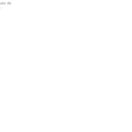
ques de
 :