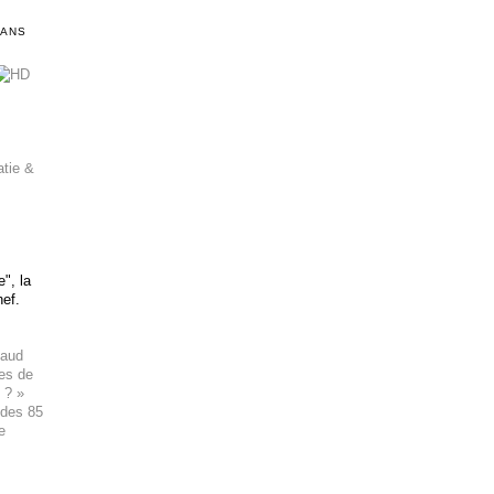
DANS
atie &
", la
hef.
haud
ues de
 ? »
 des 85
e