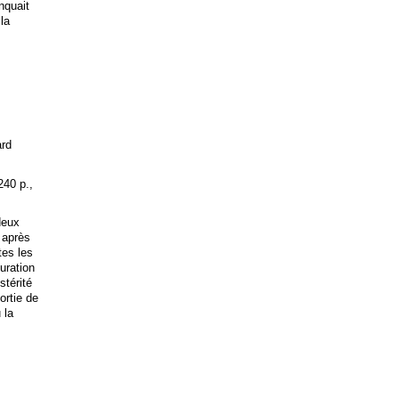
anquait
 la
ard
240 p.,
deux
 après
tes les
uration
stérité
ortie de
 la