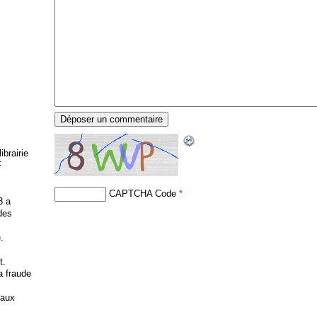
brairie
F
CAPTCHA Code
*
3 a
 des
.
t.
la fraude
 aux