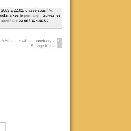
 2009 à 22:01
, classé sous
"Au
Bookmarkez le
permalien
. Suivez les
mmentaire
ou un trackback :
é à Arles… « without sanctuary »
Strange fruit
»