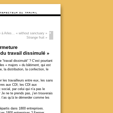
é à Arles… « without sanctuary »
Strange fruit
»
ermeture
 du travail dissimulé »
 “travail dissimulé” ? C’est pourtant
des « majors » du bâtiment, qui est
, la distribution, la confection, le
 les travailleurs entre eux, les sans
aires aux CDI, les CDI aux
 social, par celui qui n’a pas le
? Je ne te prends pas, j’en trouverais
e, t’as qu’à te démerder comme les
épartis dans 1800 entreprises.
 ces 1800 entreprises ? Fermer