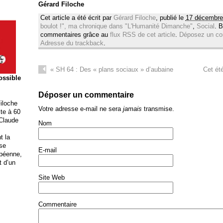
Gérard Filoche
Cet article a été écrit par
Gérard Filoche
, publié le
17 décembre
boulot !", ma chronique dans "L'Humanité Dimanche"
,
Social
. 
commentaires grâce au
flux RSS de cet article
.
Déposez un co
Adresse du trackback
.
«
SH 64 : Des « plans sociaux » d’aubaine
Cet ét
possible
Déposer un commentaire
iloche
Votre adresse e-mail ne sera
jamais
transmise.
ite à 60
 Claude
Nom
t la
ise
E-mail
opéenne,
t d’un
Site Web
Commentaire