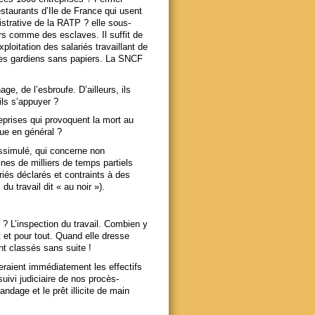
taurants d’Ile de France qui usent
istrative de la RATP ? elle sous-
ers comme des esclaves. Il suffit de
xploitation des salariés travaillant de
 des gardiens sans papiers. La SNCF
age, de l’esbroufe. D’ailleurs, ils
ils s’appuyer ?
eprises qui provoquent la mort au
que en général ?
dissimulé, qui concerne non
nes de milliers de temps partiels
riés déclarés et contraints à des
 travail dit « au noir »).
s ? L’inspection du travail. Combien y
t et pour tout. Quand elle dresse
ont classés sans suite !
leraient immédiatement les effectifs
suivi judiciaire de nos procès-
andage et le prêt illicite de main