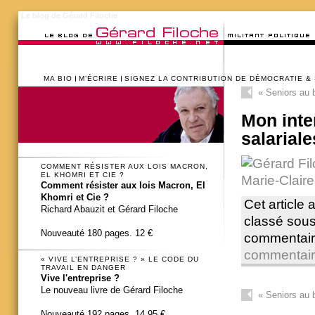
Le blog de Gérard Filoche
MA BIO
M’ÉCRIRE
SIGNEZ LA CONTRIBUTION DE DÉMOCRATIE &
«
Seniors au b
Mon inte
salarial
COMMENT RÉSISTER AUX LOIS MACRON,
EL KHOMRI ET CIE ?
Comment résister aux lois Macron, El
Khomri et Cie ?
Cet article 
Richard Abauzit et Gérard Filoche
classé sou
Nouveauté 180 pages. 12 €
commentair
commentai
« VIVE L’ENTREPRISE ? » LE CODE DU
TRAVAIL EN DANGER
Vive l'entreprise ?
Le nouveau livre de Gérard Filoche
«
Seniors au b
Nouveauté 192 pages. 14,95 €