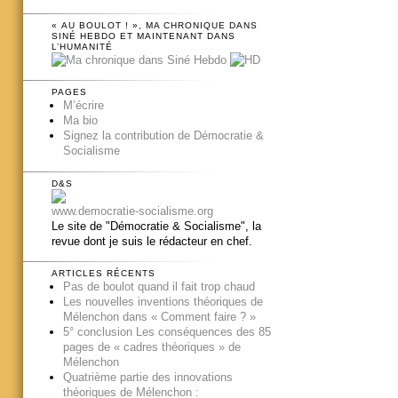
« AU BOULOT ! », MA CHRONIQUE DANS
SINÉ HEBDO ET MAINTENANT DANS
L’HUMANITÉ
PAGES
M’écrire
Ma bio
Signez la contribution de Démocratie &
Socialisme
D&S
www.democratie-socialisme.org
Le site de "Démocratie & Socialisme", la
revue dont je suis le rédacteur en chef.
ARTICLES RÉCENTS
Pas de boulot quand il fait trop chaud
Les nouvelles inventions théoriques de
Mélenchon dans « Comment faire ? »
5° conclusion Les conséquences des 85
pages de « cadres théoriques » de
Mélenchon
Quatrième partie des innovations
théoriques de Mélenchon :