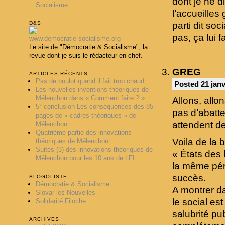
dont je ne d
Socialisme
l’accueilles
D&S
parti dit soc
pas, ça lui 
www.democratie-socialisme.org
Le site de "Démocratie & Socialisme", la
revue dont je suis le rédacteur en chef.
GREG
ARTICLES RÉCENTS
Pas de boulot quand il fait trop chaud
Posted 21 janv
Les nouvelles inventions théoriques de
Mélenchon dans « Comment faire ? »
Allons, all
5° conclusion Les conséquences des 85
pas d’abatte
pages de « cadres théoriques » de
attendent de
Mélenchon
Quatrième partie des innovations
Voila de la
théoriques de Mélenchon :
Suites (3) des innovations théoriques de
« États des 
Mélenchon pour les 10 ans de LFI :
la même pér
succès.
BLOGOLISTE
Démocratie & Socialisme
A montrer da
Slovar les Nouvelles
le social es
Solidarité Filoche
salubrité p
ARCHIVES