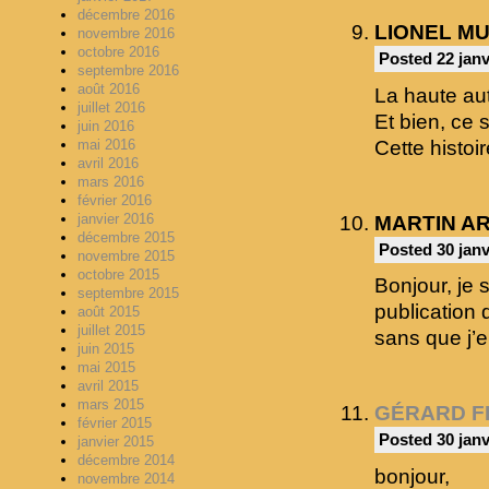
décembre 2016
LIONEL M
novembre 2016
octobre 2016
Posted 22 janv
septembre 2016
août 2016
La haute aut
juillet 2016
Et bien, ce s
juin 2016
Cette histoir
mai 2016
avril 2016
mars 2016
février 2016
janvier 2016
MARTIN A
décembre 2015
Posted 30 janv
novembre 2015
octobre 2015
Bonjour, je s
septembre 2015
publication d
août 2015
juillet 2015
sans que j’e
juin 2015
mai 2015
avril 2015
mars 2015
GÉRARD F
février 2015
Posted 30 janv
janvier 2015
décembre 2014
bonjour,
novembre 2014