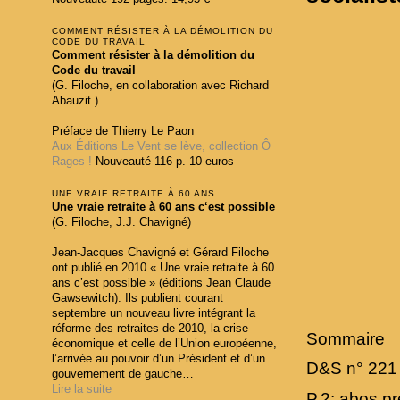
COMMENT RÉSISTER À LA DÉMOLITION DU
CODE DU TRAVAIL
Comment résister à la démolition du
Code du travail
(G. Filoche, en collaboration avec Richard
Abauzit.)
Préface de Thierry Le Paon
Aux Éditions Le Vent se lève, collection Ô
Rages !
Nouveauté 116 p. 10 euros
UNE VRAIE RETRAITE À 60 ANS
Une vraie retraite à 60 ans c‘est possible
(G. Filoche, J.J. Chavigné)
Jean-Jacques Chavigné et Gérard Filoche
ont publié en 2010 « Une vraie retraite à 60
ans c’est possible » (éditions Jean Claude
Gawsewitch). Ils publient courant
septembre un nouveau livre intégrant la
réforme des retraites de 2010, la crise
Sommaire
économique et celle de l’Union européenne,
l’arrivée au pouvoir d’un Président et d’un
D&S n° 221 
gouvernement de gauche…
Lire la suite
P.2: abos,pre