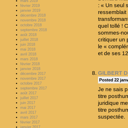
mars 2019
: « Un seul 
février 2019
janvier 2019
ressemblait 
décembre 2018
transformant
novembre 2018
quel tollé !
octobre 2018
septembre 2018
sommes-nous
août 2018
critiquer un
juillet 2018
juin 2018
le « complém
mai 2018
et de ses 12
avril 2018
mars 2018
février 2018
janvier 2018
GILBERT 
décembre 2017
novembre 2017
Posted 22 janv
octobre 2017
septembre 2017
Je ne sais 
août 2017
titre posth
juillet 2017
juridique me
juin 2017
mai 2017
titre posthu
avril 2017
suspectée.
mars 2017
février 2017
janvier 2017