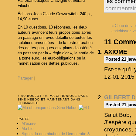
les commen
Par Jean-Jacques Chavigné et Gérard
Filoche.
commentai
Éditions Jean-Claude Gawsewitch, 240 p.,
14,90 euros
«
Coup de vieu
En 10 questions, 10 réponses, les deux
enrichissez v
auteurs avancent leurs propositions après
un passage en revue détaillé de toutes les
11
Comme
solutions présentées : de la restructuration
des dettes publiques aux plans d’austérité
AXIOME
en passant par la « règle d’or », la sortie de
la zone euro, les euro-obligations ou la
Posted 21 janv
monétisation des dettes publiques.
Est-ce qu’il 
12-01-2015 
Partager
|
« AU BOULOT ! », MA CHRONIQUE DANS
GILBERT 
SINÉ HEBDO ET MAINTENANT DANS
L’HUMANITÉ
Posted 21 janv
Salut Bob,
PAGES
J’espère que
M’écrire
Ma bio
croyances, c
Signez la contribution de Démocratie &