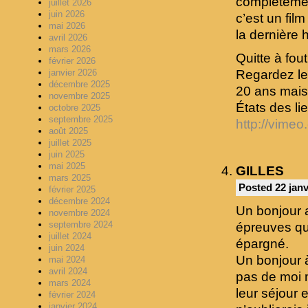
compléteme
juillet 2026
juin 2026
c’est un fil
mai 2026
la dernière
avril 2026
mars 2026
Quitte à fout
février 2026
Regardez le f
janvier 2026
décembre 2025
20 ans mais 
novembre 2025
États des li
octobre 2025
septembre 2025
http://vime
août 2025
juillet 2025
juin 2025
mai 2025
GILLES
mars 2025
Posted 22 janv
février 2025
décembre 2024
Un bonjour a
novembre 2024
septembre 2024
épreuves qu’i
juillet 2024
épargné.
juin 2024
Un bonjour 
mai 2024
avril 2024
pas de moi ma
mars 2024
leur séjour 
février 2024
janvier 2024