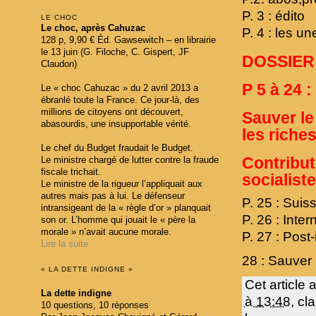
P. 3 : édito
LE CHOC
Le choc, après Cahuzac
P. 4 : les u
128 p, 9,90 € Éd. Gawsewitch – en librairie
le 13 juin (G. Filoche, C. Gispert, JF
DOSSIER
Claudon)
P 5 à 24 :
Le « choc Cahuzac » du 2 avril 2013 a
ébranlé toute la France. Ce jour-là, des
millions de citoyens ont découvert,
Sauver le 
abasourdis, une insupportable vérité.
les riche
Le chef du Budget fraudait le Budget.
Contribut
Le ministre chargé de lutter contre la fraude
fiscale trichait.
socialist
Le ministre de la rigueur l’appliquait aux
autres mais pas à lui. Le défenseur
P. 25 : Suiss
intransigeant de la « règle d’or » planquait
P. 26 : Inte
son or. L’homme qui jouait le « père la
morale » n’avait aucune morale.
P. 27 : Post
Lire la suite
28 : Sauver 
« LA DETTE INDIGNE »
Cet article 
La dette indigne
à 13:48
, c
10 questions, 10 réponses