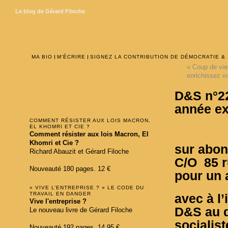
Le blog de Gérard Filoche
MA BIO
M’ÉCRIRE
SIGNEZ LA CONTRIBUTION DE DÉMOCRATIE &
«
Coup de vieu
enrichissez v
D&S n°22
année ex
COMMENT RÉSISTER AUX LOIS MACRON,
EL KHOMRI ET CIE ?
Comment résister aux lois Macron, El
Khomri et Cie ?
sur abo
Richard Abauzit et Gérard Filoche
C/O 85 r
Nouveauté 180 pages. 12 €
pour un a
« VIVE L’ENTREPRISE ? » LE CODE DU
TRAVAIL EN DANGER
avec à l’
Vive l'entreprise ?
D&S au d
Le nouveau livre de Gérard Filoche
socialist
Nouveauté 192 pages. 14,95 €