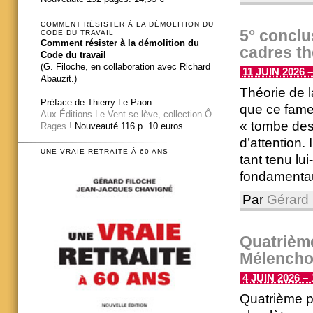
COMMENT RÉSISTER À LA DÉMOLITION DU
5° concl
CODE DU TRAVAIL
Comment résister à la démolition du
cadres t
Code du travail
(G. Filoche, en collaboration avec Richard
11 JUIN 2026 –
Abauzit.)
Théorie de l
Préface de Thierry Le Paon
que ce fame
Aux Éditions Le Vent se lève, collection Ô
« tombe des 
Rages !
Nouveauté 116 p. 10 euros
d’attention.
UNE VRAIE RETRAITE À 60 ANS
tant tenu lu
fondamentaux
Par
Gérard 
Quatrième
Mélencho
4 JUIN 2026 – 
Quatrième pa