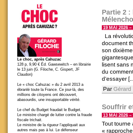
Partie 2 
Mélench
19 MAI 2026 – 
La révoluti
document th
son dixième 
gigantesque 
Le choc, après Cahuzac
lisent sans 
128 p, 9,90 € Éd. Gawsewitch – en librairie
le 13 juin (G. Filoche, C. Gispert, JF
du commenta
Claudon)
d’essayer [..
Le « choc Cahuzac » du 2 avril 2013 a
Par
Gérard 
ébranlé toute la France. Ce jour-là, des
millions de citoyens ont découvert,
abasourdis, une insupportable vérité.
Souffrir e
Le chef du Budget fraudait le Budget.
Le ministre chargé de lutter contre la fraude
13 MAI 2026 – 
fiscale trichait.
Tout tourne a
Le ministre de la rigueur l’appliquait aux
« rapprocher 
autres mais pas à lui. Le défenseur