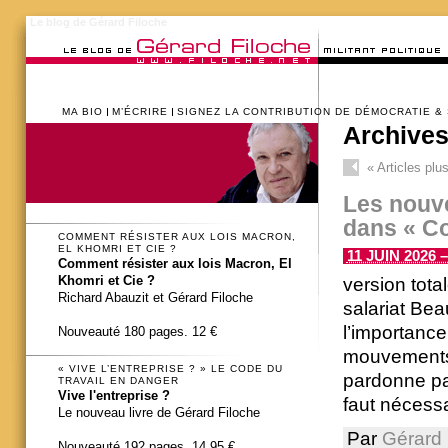
Le blog de Gérard Filoche
MA BIO
M’ÉCRIRE
SIGNEZ LA CONTRIBUTION DE DÉMOCRATIE &
Archives
«
Articles plu
Les nouve
dans « Co
COMMENT RÉSISTER AUX LOIS MACRON,
EL KHOMRI ET CIE ?
11 JUIN 2026 –
Comment résister aux lois Macron, El
Khomri et Cie ?
version tota
Richard Abauzit et Gérard Filoche
salariat Be
l’importance
Nouveauté 180 pages. 12 €
mouvements s
« VIVE L’ENTREPRISE ? » LE CODE DU
pardonne pas
TRAVAIL EN DANGER
Vive l'entreprise ?
faut nécess
Le nouveau livre de Gérard Filoche
Par
Gérard 
Nouveauté 192 pages. 14,95 €