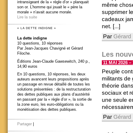
intransigeant de la « règle d’or » planquait
même chose. 
son or. L’homme qui jouait le « père la
supprimer le
morale » n’avait aucune morale.
Lire la suite
cadeaux jama
net. [...]
« LA DETTE INDIGNE »
Par
Gérard 
La dette indigne
10 questions, 10 réponses
Par Jean-Jacques Chavigné et Gérard
Les nouv
Filoche.
Éditions Jean-Claude Gawsewitch, 240 p.,
11 MAI 2026 – 
14,90 euros
Peuple cont
En 10 questions, 10 réponses, les deux
militants de
auteurs avancent leurs propositions après
un passage en revue détaillé de toutes les
théorie dan
solutions présentées : de la restructuration
sociaux et r
des dettes publiques aux plans d’austérité
une seule err
en passant par la « règle d’or », la sortie de
la zone euro, les euro-obligations ou la
nécessaireme
monétisation des dettes publiques.
Par
Gérard 
Partager
|