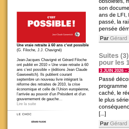
obsolètes, 
son documen
ans de LFI,
passé, la ra
pensée démiu
Par
Gérard 
Une vraie retraite à 60 ans c‘est possible
(G. Filoche, J.J. Chavigné)
Suites (3
Jean-Jacques Chavigné et Gérard Filoche
pour les 
ont publié en 2010 « Une vraie retraite à 60
ans c’est possible » (éditions Jean Claude
3 JUIN 2026 – 
Gawsewitch). Ils publient courant
Passé décomp
septembre un nouveau livre intégrant la
réforme des retraites de 2010, la crise
programme p
économique et celle de l’Union européenne,
caché, le ré
l’arrivée au pouvoir d’un Président et d’un
le plus séri
gouvernement de gauche…
Lire la suite
conséquences
[...]
LE CHOC
Par
Gérard 