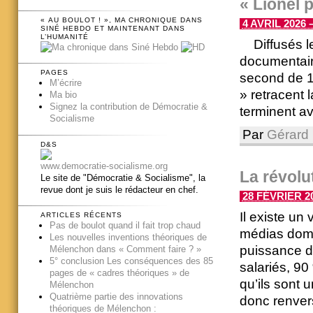
« Lionel 
« AU BOULOT ! », MA CHRONIQUE DANS
4 AVRIL 2026 –
SINÉ HEBDO ET MAINTENANT DANS
L’HUMANITÉ
Diffusés le
documentaire
PAGES
second de 1
M’écrire
» retracent 
Ma bio
Signez la contribution de Démocratie &
terminent ave
Socialisme
Par
Gérard 
D&S
www.democratie-socialisme.org
La révolu
Le site de "Démocratie & Socialisme", la
revue dont je suis le rédacteur en chef.
28 FÉVRIER 20
Il existe un
ARTICLES RÉCENTS
Pas de boulot quand il fait trop chaud
médias domi
Les nouvelles inventions théoriques de
puissance du
Mélenchon dans « Comment faire ? »
5° conclusion Les conséquences des 85
salariés, 90
pages de « cadres théoriques » de
qu’ils sont
Mélenchon
Quatrième partie des innovations
donc renvers
théoriques de Mélenchon :