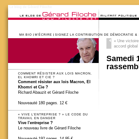
Le blog de Gérard Filoche
MA BIO
M’ÉCRIRE
SIGNEZ LA CONTRIBUTION DE DÉMOCRATIE &
«
Une victoire
accord globa
Samedi 1 
rassembl
COMMENT RÉSISTER AUX LOIS MACRON,
EL KHOMRI ET CIE ?
Comment résister aux lois Macron, El
Khomri et Cie ?
Richard Abauzit et Gérard Filoche
Nouveauté 180 pages. 12 €
« VIVE L’ENTREPRISE ? » LE CODE DU
TRAVAIL EN DANGER
Vive l'entreprise ?
Le nouveau livre de Gérard Filoche
Nouveauté 192 pages. 14,95 €