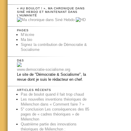
« AU BOULOT ! », MA CHRONIQUE DANS
SINÉ HEBDO ET MAINTENANT DANS
L’HUMANITÉ
PAGES
M’écrire
Ma bio
Signez la contribution de Démocratie &
Socialisme
D&S
www.democratie-socialisme.org
Le site de "Démocratie & Socialisme", la
revue dont je suis le rédacteur en chef.
ARTICLES RÉCENTS
Pas de boulot quand il fait trop chaud
Les nouvelles inventions théoriques de
Mélenchon dans « Comment faire ? »
5° conclusion Les conséquences des 85
pages de « cadres théoriques » de
Mélenchon
Quatrième partie des innovations
théoriques de Mélenchon :