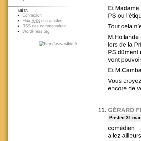
Et Madame El
MÉTA
PS ou l’étiq
Connexion
Flux
RSS
des articles
Tout cela n’
RSS
des commentaires
WordPress.org
M.Hollande a
lors de la P
PS dûment ex
vont pouvoir
Et M.Cambadél
Vous croyez 
encore de v
GÉRARD F
Posted 31 mar
comédien
allez ailleu