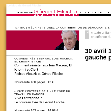
Le blog de Gérard Filoche
MA BIO
M’ÉCRIRE
SIGNEZ LA CONTRIBUTION DE DÉMOCRATIE &
«
texte unitai
en défense du 
30 avril 
gauche p
COMMENT RÉSISTER AUX LOIS MACRON,
EL KHOMRI ET CIE ?
Comment résister aux lois Macron, El
Khomri et Cie ?
Richard Abauzit et Gérard Filoche
Nouveauté 180 pages. 12 €
« VIVE L’ENTREPRISE ? » LE CODE DU
TRAVAIL EN DANGER
Vive l'entreprise ?
Le nouveau livre de Gérard Filoche
Nouveauté 192 pages. 14,95 €