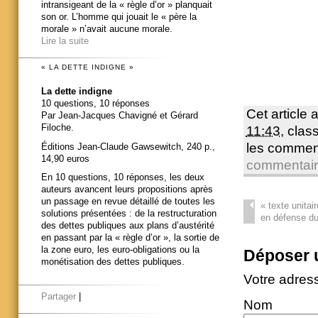
intransigeant de la « règle d’or » planquait
son or. L’homme qui jouait le « père la
morale » n’avait aucune morale.
Lire la suite
« LA DETTE INDIGNE »
La dette indigne
10 questions, 10 réponses
Cet article 
Par Jean-Jacques Chavigné et Gérard
Filoche.
11:43
, cla
les commen
Éditions Jean-Claude Gawsewitch, 240 p.,
14,90 euros
commentai
En 10 questions, 10 réponses, les deux
auteurs avancent leurs propositions après
un passage en revue détaillé de toutes les
«
texte unitai
solutions présentées : de la restructuration
en défense du 
des dettes publiques aux plans d’austérité
en passant par la « règle d’or », la sortie de
la zone euro, les euro-obligations ou la
Déposer 
monétisation des dettes publiques.
Votre adres
Partager
|
Nom