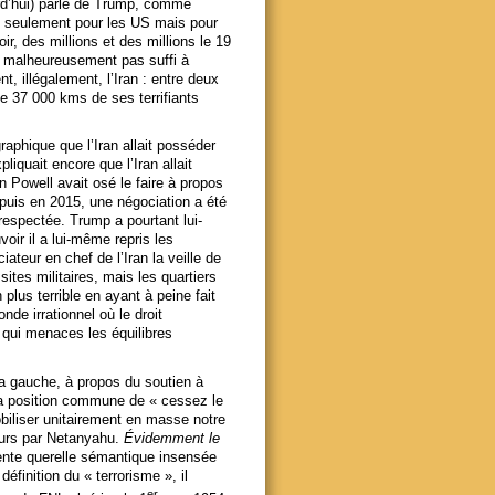
d’hui) parle de Trump, comme
as seulement pour les US mais pour
r, des millions et des millions le 19
s malheureusement pas suffi à
, illégalement, l’Iran : entre deux
e 37 000 kms de ses terrifiants
raphique que l’Iran allait posséder
quait encore que l’Iran allait
 Powell avait osé le faire à propos
puis en 2015, une négociation a été
 respectée. Trump a pourtant lui-
ir il a lui-même repris les
teur en chef de l’Iran la veille de
ites militaires, mais les quartiers
lus terrible en ayant à peine fait
e irrationnel où le droit
e qui menaces les équilibres
la gauche, à propos du soutien à
la position commune de « cessez le
obiliser unitairement en masse notre
ours par Netanyahu.
Évidemment le
olente querelle sémantique insensée
définition du « terrorisme », il
er