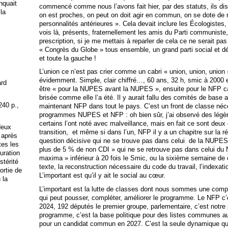
anquait
commencé comme nous l’avons fait hier, par des statuts, ils dis
 la
on est proches, on peut on doit agir en commun, on se dote de 
personnalités antérieures ». Cela devait inclure les Écologistes,
vois là, présents, fraternellement les amis du Parti communiste
prescription, si je me mettais à reparler de cela ce ne serait pas 
« Congrès du Globe » tous ensemble, un grand parti social et d
et toute la gauche !
L’union ce n’est pas crier comme un cabri « union, union, union
évidemment. Simple, clair chiffré…, 60 ans, 32 h, smic à 2000
ard
être « pour la NUPES avant la NUPES », ensuite pour le NFP ca
brisée comme elle l’a été. Il y aurait fallu des comités de base 
240 p.,
maintenant NFP dans tout le pays. C’est un front de classe néc
programmes NUPES et NFP : oh bien sûr, j’ai observé des légère
certains l’ont noté avec malveillance, mais en fait ce sont deu
deux
transition, et même si dans l’un, NFP il y a un chapitre sur la ré
 après
question décisive qui ne se trouve pas dans celui de la NUPES,
tes les
plus de 5 % de non CDI » qui ne se retrouve pas dans celui du N
uration
maxima » inférieur à 20 fois le Smic, ou la sixième semaine de
stérité
texte, la reconstruction nécessaire du code du travail, l’indexat
ortie de
L’important est qu’il y ait le social au cœur.
 la
L’important est la lutte de classes dont nous sommes une compo
qui peut pousser, compléter, améliorer le programme. Le NFP c’es
2024, 192 députés le premier groupe, parlementaire, c’est notre 
programme, c’est la base politique pour des listes communes aux
pour un candidat commun en 2027. C’est la seule dynamique qui