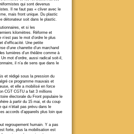
 réformistes qui sont devenus
stes. Il ne faut pas « cliver avec le
sme, mais front unique. Du plastic
e détonateur soit dans le plastic.
tionnaires, et si les
erniers kilomètres. Réforme et
e n’est pas le mot d’ordre le plus
t d’efficacité. Une petite
ense d’une charrette d’un marchand
 des lumières d’un théâtre comme à
Un mot d’ordre, aussi radical soit-il,
onnaire, il n’a de sens que dans le
 et rédigé sous la pression du
. Malgré ce programme mauvais et
euse, et elle a mobilisé en force
ion CGT CGTU a fait 3 millions
toire électorale du Front populaire le
hère à partir du 15 mai, et du coup
 qui n’était pas prévu dans le
es accords d’appareils plus loin que
 tout regroupement humain. Y a pas
st forte, plus la mobilisation est