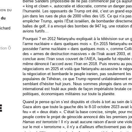
Bernie Sanders (impossible de ne pas commencer par ça aujour
« king et clown », autocratie et idiocratie, comme un danger p
ION DU
l’humanité. Les opposants de Trump ont été, c’est un grand espoi
juin dans les rues de plus de 2000 villes des US. Ce qui n’a pa
 du
empêcher Trump, après l’État israélien, de bombarder directement
balles de golf, il a envoyé des bombes de 947 kg, une rotation d
Richard
avions furtifs…
Pourquoi ? en 2012 Netanyahu expliquait à la télévision sur un g
l’arme nucléaire « dans quelques mois ». En 2015 Netanyahu expli
ction Ô
posséder l’arme nucléaire « dans quelques mois », comme Collin
des « armes de destruction massives » de l’Irak avant 2003, et 
conclue avec l’Iran sous couvert de l’AIEA, laquelle fut réputée
même dénoncé l’accord avec l’Iran en 2018. Puis revenu au pouvo
négociations en 2025 et voilà que Netanyahu assassine le négocia
la négociation et bombarde le peuple iranien, pas seulement les s
populaires de Téhéran, ce que Trump reprend unilatéralement en p
semblant d’hésiter huit jours. Nous sommes plongés dans un mond
international est foulé aux pieds de façon impérialiste brutale c
politiques, économiques militaires sur toute la planète.
Quand je pense qu’on s’est disputés et clivés à tort au sein de 
Gaza alors que toute la gauche dès le 8-10 octobre 2023 avait 
feu » et « deux états ». C’était la base concise, simple, pour m
peuple contre le projet de génocide annoncé dès les premiers j
Hamas est terroriste
! Il n’y avait aucune raison d’avoir une vi
sur le mot « terrorisme », il n’y a d’ailleurs effectivement pas de 