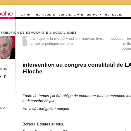
NTRIBUTION DE DÉMOCRATIE & SOCIALISME
«
En quoi « la meute » est un mauvais livre,
Coucou : tou
la réalité politique est pire
mill
poten
intervention au congres constitutif de L
CRON,
Filoche
, El
Faute de temps j’ai été obligé de contracter mon intervention lo
le dimanche 22 juin
 DU
En voilà l’intégralité rédigée
Bonjour à toutes et tous,