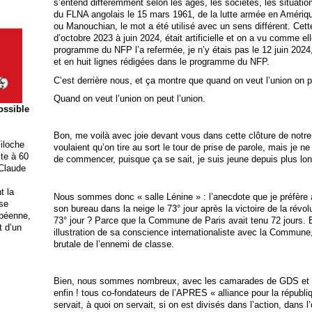
s’entend différemment selon les âges, les sociétés, les situatio
du FLNA angolais le 15 mars 1961, de la lutte armée en Amérique
ou Manouchian, le mot a été utilisé avec un sens différent. Cette
d’octobre 2023 à juin 2024, était artificielle et on a vu comme ell
programme du NFP l’a refermée, je n’y étais pas le 12 juin 2024,
et en huit lignes rédigées dans le programme du NFP.
C’est derrière nous, et ça montre que quand on veut l’union on pe
Quand on veut l’union on peut l’union.
possible
Bon, me voilà avec joie devant vous dans cette clôture de notr
iloche
voulaient qu’on tire au sort le tour de prise de parole, mais je n
ite à 60
de commencer, puisque ça se sait, je suis jeune depuis plus lo
 Claude
t la
Nous sommes donc « salle Lénine » : l’anecdote que je préfère à 
ise
son bureau dans la neige le 73° jour après la victoire de la révo
opéenne,
73° jour ? Parce que la Commune de Paris avait tenu 72 jours. Et
t d’un
illustration de sa conscience internationaliste avec la Commune, 
brutale de l’ennemi de classe.
Bien, nous sommes nombreux, avec les camarades de GDS et d’
enfin ! tous co-fondateurs de l’APRES « alliance pour la républi
servait, à quoi on servait, si on est divisés dans l’action, dans l