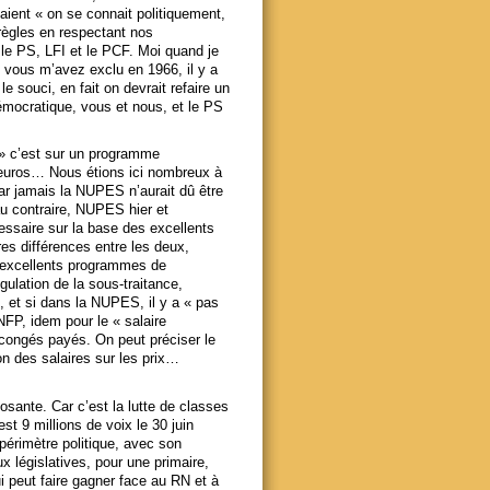
aient « on se connait politiquement,
règles en respectant nos
 le PS, LFI et le PCF. Moi quand je
, vous m’avez exclu en 1966, il y a
le souci, en fait on devrait refaire un
émocratique, vous et nous, et le PS
 » c’est sur un programme
 euros… Nous étions ici nombreux à
r jamais la NUPES n’aurait dû être
au contraire, NUPES hier et
essaire sur la base des excellents
s différences entre les deux,
x excellents programmes de
gulation de la sous-traitance,
 et si dans la NUPES, il y a « pas
FP, idem pour le « salaire
 congés payés. On peut préciser le
ion des salaires sur les prix…
sante. Car c’est la lutte de classes
t 9 millions de voix le 30 juin
périmètre politique, avec son
 législatives, pour une primaire,
 peut faire gagner face au RN et à