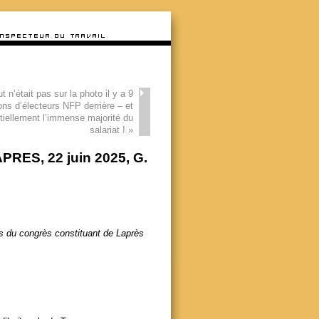
t n’était pas sur la photo il y a 9
ions d’électeurs NFP derrière – et
tiellement l’immense majorité du
salariat !
»
APRES, 22 juin 2025, G.
rs du congrès constituant de Laprès