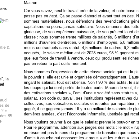
Macron.
DANS
Car vous savez, seul le travail crée de la valeur, et notre base s
passe pas
en haut
. Ça se passe d’abord et avant tout
en bas
. N
sommes matérialistes, nous défendons des revendications génér
capitalisme ne pourra jamais satisfaire. Nous émanons des luttes
glorieuse, de son expérience puissante, de son présent lourd de 
classe : nous sommes trente millions de salariés, 6 millions d’ouv
millions d’ouvriers d’entretien, 6 millions d’employés, 5,8 milli
atie &
moins contractuels sans statut, 4,5 millions de cadres, 6,2 mil
occupés, le salaire médian est de 2028 euros, 98 % gagnent mo
que leur force de travail à vendre, ceux qui produisent les riche
pas en retour la part qu’ils méritent.
Nous sommes l’expression de cette classe sociale qui est la plu
le pouvoir si elle est unie et organisée démocratiquement. L’autr
", la
ringard le salariat, tout est uberisé. Non ! 90 % des actifs, le sa
hef.
les coups qui lui sont portés de toutes parts. Macron le veut, il 
des cotisations sociales », l’ami d’une « société sans statuts », 
salariat, son code du travail, ses institutions représentatives d
haud
collectives, ses cotisations sociales et retraites par répartition,
ues de
gagné, il ne gagnera jamais ! Il y a un milliard de salariés de p
 ? »
dernières années, c’est l’économie informelle, uberisée qui recul
 des 85
e
Nous voulons œuvrer à ce que le salariat prenne le pouvoir en t
Pour le programme, attention aux pièges des mots : le mot « rupt
ne résument pas le sens du programme de transition que nous
d’amis à gauche qui opposent les « mous » et les « durs », les r