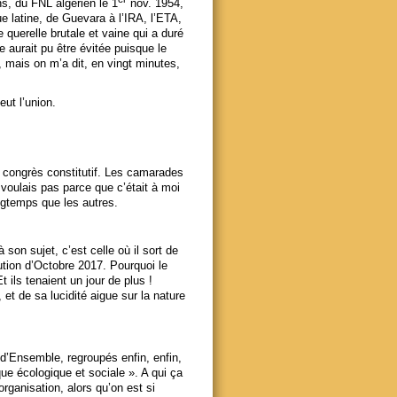
ns, du FNL algérien le 1
nov. 1954,
 latine, de Guevara à l’IRA, l’ETA,
 querelle brutale et vaine qui a duré
e aurait pu être évitée puisque le
 mais on m’a dit, en vingt minutes,
ut l’union.
e congrès constitutif. Les camarades
e voulais pas parce que c’était à moi
ngtemps que les autres.
son sujet, c’est celle où il sort de
lution d’Octobre 2017. Pourquoi le
 ils tenaient un jour de plus !
et de sa lucidité aigue sur la nature
Ensemble, regroupés enfin, enfin,
que écologique et sociale ». A qui ça
’organisation, alors qu’on est si