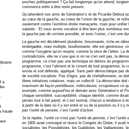
proches politiquement ? Ça fait longtemps qu’on attend, longtem
commence enfin à être notre présent.
Qu’attendent nos amis de Génération’s et de Picardie Debout 
au cœur de la gauche, au coeur de l’union de la gauche, et notr
seulement contre l’extrême droite menaçante, mais pour unifier le
salariés. Et nous avons vocation à être bien plus nombreux enco
la gauche pas de victoire possible, et avec l’union, c’est une d
La gauche est décidément pluraliste, foisonnante, riche en idées
embrigadée, mais multiple, bouillonnante, elle est généreuse, vi
comme l’oxygène qu’on respire, comme la sève de l’arbre. La dé
contradictoire, elle ne s’use que si on ne s’en sert pas, la dém
programme, ce n’est pas une technique en dehors du programme
brairie
programme, c’est l’aliment et le ciment de tout programme, la 
F
existe et soit défendu, appliqué. Sans parti démocratique pas de
de société socialiste. Pas d’égos, pas de chefaillonnerie, on doit
libres initiatives créatives, mais un collectif. La démocratie do
3 a
maximum de façon pointilleuse, méticuleuse, scrupuleuse ce qu
 des
exemple, comme aujourd’hui et demain avec Génération’s et Pic
chaque sensibilité, susceptibilité, chaque identité, comme disai
.
jamais tout à fait pareil, et c’est normal, chacun a tendance à é
à partir de la date où il y est entré et vu de la position ou il s’y 
t.
pas l’unité de pensée, c’est l’unité d’action
.
la fraude
Je le répète,
l’unité ce n’est pas l’unité de pensée, c’est l’unité 
 aux
en 1905 avait convoqué et réussi le Congrès du Globe, il avait
socialistes, les Possibilistes, les Guédistes, les Vaillantistes, l