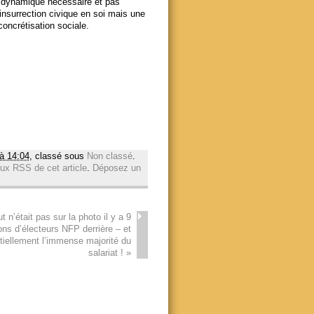
rtu dynamique nécessaire et pas
insurrection civique en soi mais une
concrétisation sociale.
 à 14:04
, classé sous
Non classé
.
lux RSS de cet article
.
Déposez un
t n’était pas sur la photo il y a 9
ions d’électeurs NFP derrière – et
tiellement l’immense majorité du
salariat !
»