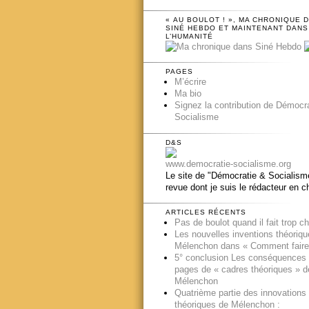
« AU BOULOT ! », MA CHRONIQUE 
SINÉ HEBDO ET MAINTENANT DANS
L’HUMANITÉ
PAGES
M’écrire
Ma bio
Signez la contribution de Démocr
Socialisme
D&S
www.democratie-socialisme.org
Le site de "Démocratie & Socialisme
revue dont je suis le rédacteur en c
ARTICLES RÉCENTS
Pas de boulot quand il fait trop c
Les nouvelles inventions théoriq
Mélenchon dans « Comment faire
5° conclusion Les conséquences
pages de « cadres théoriques » d
Mélenchon
Quatrième partie des innovations
théoriques de Mélenchon :