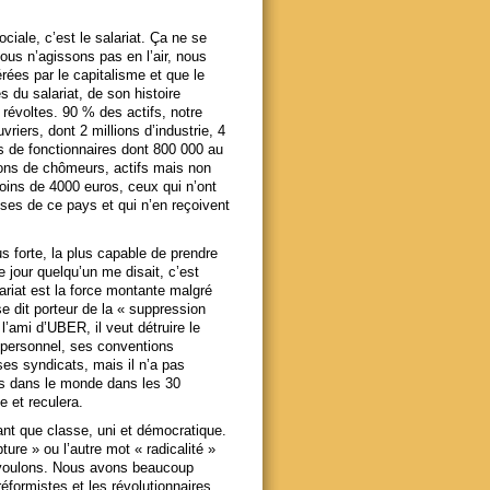
ociale, c’est le salariat. Ça ne se
ous n’agissons pas en l’air, nous
ées par le capitalisme et que le
 du salariat, de son histoire
révoltes. 90 % des actifs, notre
riers, dont 2 millions d’industrie, 4
ons de fonctionnaires dont 800 000 au
lions de chômeurs, actifs mais non
ins de 4000 euros, ceux qui n’ont
sses de ce pays et qui n’en reçoivent
s forte, la plus capable de prendre
e jour quelqu’un me disait, c’est
lariat est la force montante malgré
se dit porteur de la « suppression
l’ami d’UBER, il veut détruire le
u personnel, ses conventions
 ses syndicats, mais il n’a pas
lus dans le monde dans les 30
e et reculera.
ant que classe, uni et démocratique.
ure » ou l’autre mot « radicalité »
 voulons. Nous avons beaucoup
éformistes et les révolutionnaires,