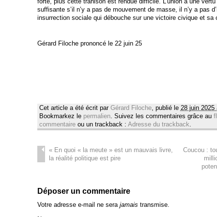
forte, plus cette trahison est rendue difficile. L’union a une ve
suffisante s’il n’y a pas de mouvement de masse, il n’y a pas d’
insurrection sociale qui débouche sur une victoire civique et sa 
Gérard Filoche prononcé le 22 juin 25
Cet article a été écrit par
Gérard Filoche
, publié le
28 juin 2025
Bookmarkez le
permalien
. Suivez les commentaires grâce au
f
commentaire
ou un trackback :
Adresse du trackback
.
«
En quoi « la meute » est un mauvais livre,
Coucou : tou
la réalité politique est pire
mill
poten
Déposer un commentaire
Votre adresse e-mail ne sera
jamais
transmise.