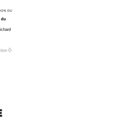
ION DU
 du
Richard
ction Ô