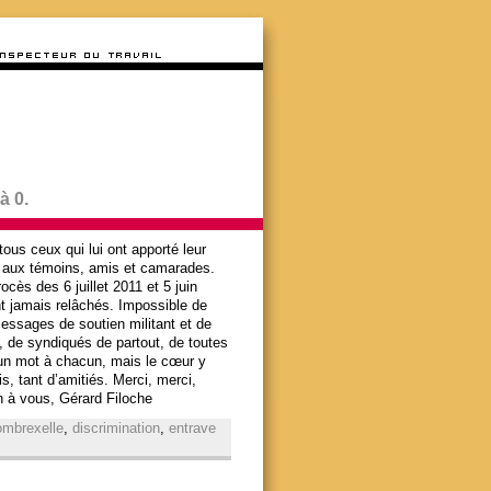
à 0.
tous ceux qui lui ont apporté leur
ci aux témoins, amis et camarades.
cès des 6 juillet 2011 et 5 juin
nt jamais relâchés. Impossible de
essages de soutien militant et de
s, de syndiqués de partout, de toutes
 un mot à chacun, mais le cœur y
s, tant d’amitiés. Merci, merci,
en à vous, Gérard Filoche
ombrexelle
,
discrimination
,
entrave