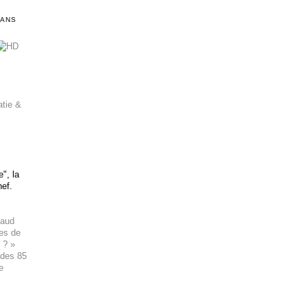
DANS
atie &
", la
hef.
haud
ues de
 ? »
 des 85
e