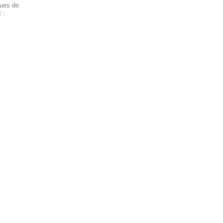
ques de
 :