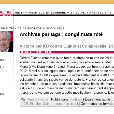
NTRIBUTION DE DÉMOCRATIE & SOCIALISME
Archives par tags :
congé maternité
Victoire par KO contre Guinot et Combrexelle. 14 
10 JUILLET 2012 – 13:18
Gérard Filoche remercie avec force et affection toutes celles et 
CRON,
soutien militant et financier tout au long de cette épreuve. Mer
Merci à Me Dominique Tricaud. Merci à ceux qui furent là aux pro
, El
2012. Merci aux collègues dont l’appui et la confiance ne se so
répondre aux 42 000 signataires, ni individuellement aux 4000 m
solidarité financière inouïe venue de toute la France, de salarié
les branches, de tous les syndicats. Impossible hélas, de faire
est, ce fut une émotion de découvrir tant de chaleur, tant d’appui
merci, cette victoire est due à cette mobilisation fraternelle. Bi
 DU
Par
Gérard Filoche
|
Publié dans
Politique
|
Également tagué
c
à CE
,
Filoche
,
Guinot
,
procés en appel
|
Commentaires fermés