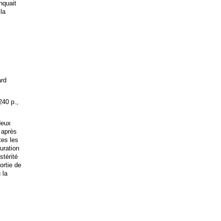
anquait
 la
ard
240 p.,
deux
 après
tes les
uration
stérité
ortie de
 la