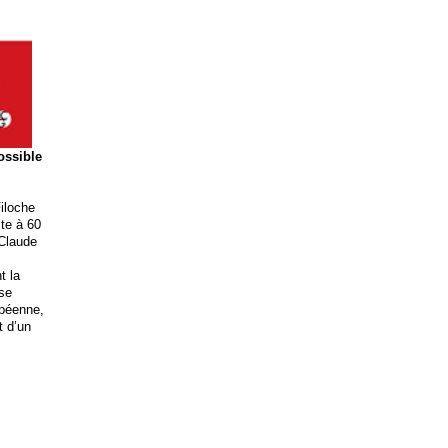
possible
iloche
ite à 60
 Claude
t la
ise
opéenne,
t d’un