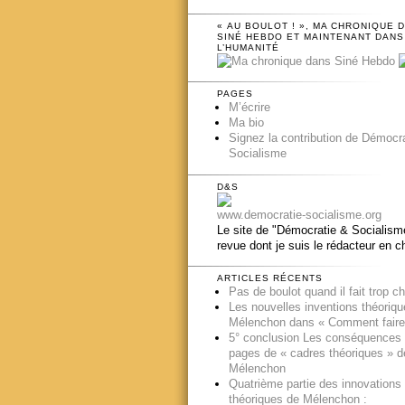
« AU BOULOT ! », MA CHRONIQUE 
SINÉ HEBDO ET MAINTENANT DANS
L’HUMANITÉ
PAGES
M’écrire
Ma bio
Signez la contribution de Démocr
Socialisme
D&S
www.democratie-socialisme.org
Le site de "Démocratie & Socialisme
revue dont je suis le rédacteur en c
ARTICLES RÉCENTS
Pas de boulot quand il fait trop c
Les nouvelles inventions théoriq
Mélenchon dans « Comment faire
5° conclusion Les conséquences
pages de « cadres théoriques » d
Mélenchon
Quatrième partie des innovations
théoriques de Mélenchon :