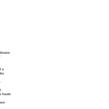
brairie
F
3 a
 des
.
t.
la fraude
 aux