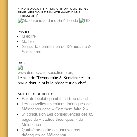
« AU BOULOT ! », MA CHRONIQUE DANS
SINÉ HEBDO ET MAINTENANT DANS
L’HUMANITÉ
PAGES
M’écrire
Ma bio
Signez la contribution de Démocratie &
Socialisme
D&S
www.democratie-socialisme.org
Le site de "Démocratie & Socialisme", la
revue dont je suis le rédacteur en chef.
ARTICLES RÉCENTS
Pas de boulot quand il fait trop chaud
Les nouvelles inventions théoriques de
Mélenchon dans « Comment faire ? »
5° conclusion Les conséquences des 85
pages de « cadres théoriques » de
Mélenchon
Quatrième partie des innovations
théoriques de Mélenchon :