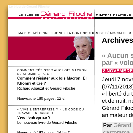
Le blog de Gérard Filoche
MA BIO
M’ÉCRIRE
SIGNEZ LA CONTRIBUTION DE DÉMOCRATIE &
Archives
« Aucun s
par « vol
8 NOVEMBRE 2
COMMENT RÉSISTER AUX LOIS MACRON,
EL KHOMRI ET CIE ?
Comment résister aux lois Macron, El
Jeudi 7 nov
Khomri et Cie ?
(07/11/2013
Richard Abauzit et Gérard Filoche
« liberté du
Nouveauté 180 pages. 12 €
et de nuit, 
Gérard Filoc
« VIVE L’ENTREPRISE ? » LE CODE DU
TRAVAIL EN DANGER
animateur du 
Vive l'entreprise ?
Le nouveau livre de Gérard Filoche
Par
Gérard 
castorama
,
Nouveauté 192 pages. 14,95 €