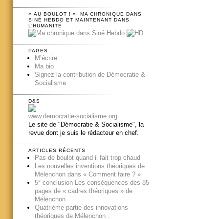
« AU BOULOT ! », MA CHRONIQUE DANS
SINÉ HEBDO ET MAINTENANT DANS
L’HUMANITÉ
PAGES
M’écrire
Ma bio
Signez la contribution de Démocratie &
Socialisme
D&S
www.democratie-socialisme.org
Le site de "Démocratie & Socialisme", la
revue dont je suis le rédacteur en chef.
ARTICLES RÉCENTS
Pas de boulot quand il fait trop chaud
Les nouvelles inventions théoriques de
Mélenchon dans « Comment faire ? »
5° conclusion Les conséquences des 85
pages de « cadres théoriques » de
Mélenchon
Quatrième partie des innovations
théoriques de Mélenchon :