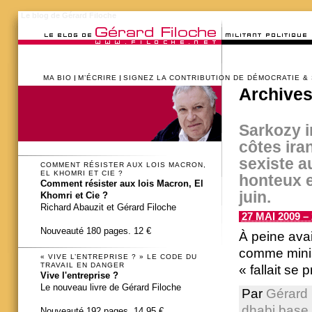
Le blog de Gérard Filoche
MA BIO
M’ÉCRIRE
SIGNEZ LA CONTRIBUTION DE DÉMOCRATIE &
Archives
Sarkozy i
côtes ira
sexiste au
COMMENT RÉSISTER AUX LOIS MACRON,
EL KHOMRI ET CIE ?
honteux e
Comment résister aux lois Macron, El
juin.
Khomri et Cie ?
Richard Abauzit et Gérard Filoche
27 MAI 2009 – 
Nouveauté 180 pages. 12 €
À peine ava
comme minist
« VIVE L’ENTREPRISE ? » LE CODE DU
TRAVAIL EN DANGER
« fallait se 
Vive l'entreprise ?
Le nouveau livre de Gérard Filoche
Par
Gérard 
dhabi base m
Nouveauté 192 pages. 14,95 €