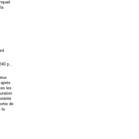
anquait
 la
ard
240 p.,
deux
 après
tes les
uration
stérité
ortie de
 la