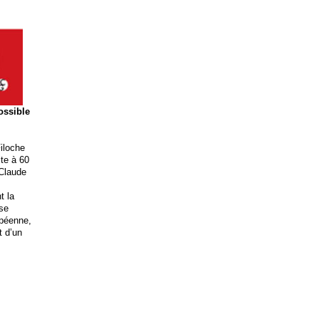
possible
iloche
ite à 60
 Claude
t la
ise
opéenne,
t d’un