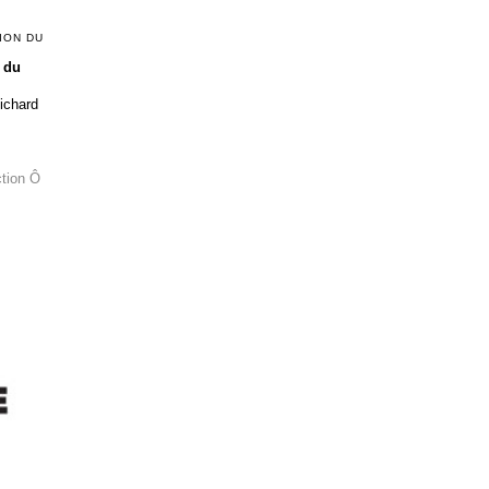
ION DU
 du
Richard
ction Ô