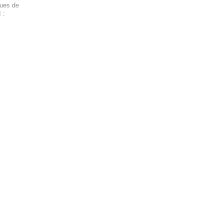
ques de
 :