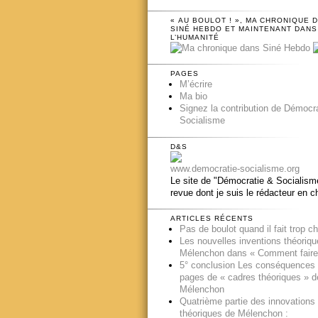
« AU BOULOT ! », MA CHRONIQUE 
SINÉ HEBDO ET MAINTENANT DANS
L’HUMANITÉ
PAGES
M’écrire
Ma bio
Signez la contribution de Démocr
Socialisme
D&S
www.democratie-socialisme.org
Le site de "Démocratie & Socialisme
revue dont je suis le rédacteur en c
ARTICLES RÉCENTS
Pas de boulot quand il fait trop c
Les nouvelles inventions théoriq
Mélenchon dans « Comment faire
5° conclusion Les conséquences
pages de « cadres théoriques » d
Mélenchon
Quatrième partie des innovations
théoriques de Mélenchon :