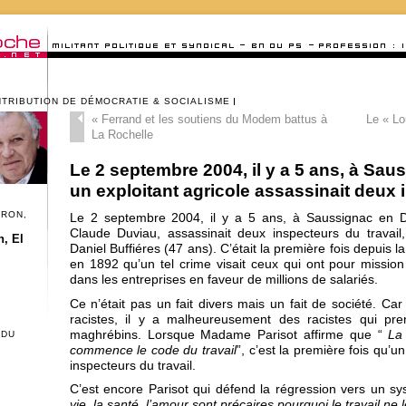
NTRIBUTION DE DÉMOCRATIE & SOCIALISME
«
Ferrand et les soutiens du Modem battus à
Le « Lo
La Rochelle
Le 2 septembre 2004, il y a 5 ans, à Sa
un exploitant agricole assassinait deux 
CRON,
Le 2 septembre 2004, il y a 5 ans, à Saussignac en Do
Claude Duviau, assassinait deux inspecteurs du travail
, El
Daniel Buffiéres (47 ans). C’était la première fois depuis la
en 1892 qu’un tel crime visait ceux qui ont pour mission 
dans les entreprises en faveur de millions de salariés.
Ce n’était pas un fait divers mais un fait de société. Ca
racistes, il y a malheureusement des racistes qui pren
maghrébins. Lorsque Madame Parisot affirme que “
La
 DU
commence le code du travail
”, c’est la première fois qu’u
inspecteurs du travail.
C’est encore Parisot qui défend la régression vers un s
vie, la santé, l’amour sont précaires pourquoi le travail ne le