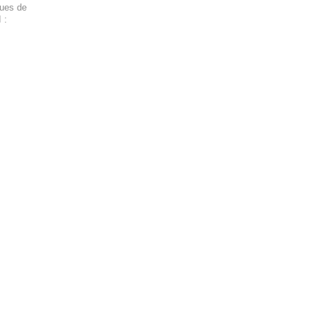
ques de
 :