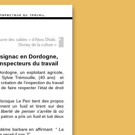
uvre des sables » d’Abou Dhabi,
Disney de la culture
»
ussignac en Dordogne,
inspecteurs du travail
rdogne, un exploitant agricole,
, Sylvie Trémouille, (40 ans) et
 création de l’inspection du travail
de faire respecter l’état de droit
r lorsque Le Pen tient des propos
nent un fusil et tirent sur des
 liberté de penser s’arrête là où
n patron a pris un fusil et tué deux
ystème barbare en affirmant “
La
 serait-il pas ?”