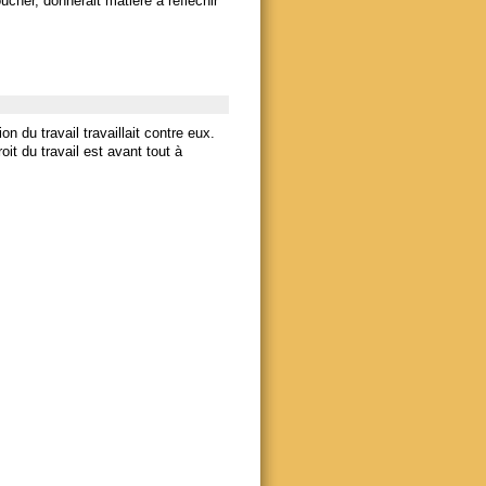
cher, donnerait matière à réfléchir
n du travail travaillait contre eux.
oit du travail est avant tout à