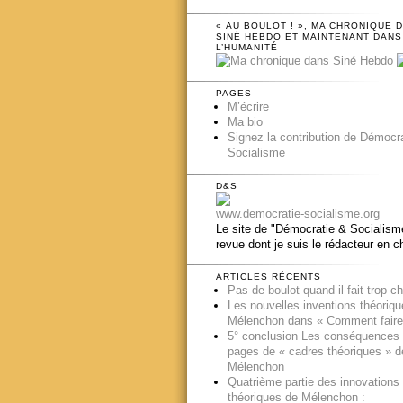
« AU BOULOT ! », MA CHRONIQUE 
SINÉ HEBDO ET MAINTENANT DANS
L’HUMANITÉ
PAGES
M’écrire
Ma bio
Signez la contribution de Démocr
Socialisme
D&S
www.democratie-socialisme.org
Le site de "Démocratie & Socialisme
revue dont je suis le rédacteur en c
ARTICLES RÉCENTS
Pas de boulot quand il fait trop c
Les nouvelles inventions théoriq
Mélenchon dans « Comment faire
5° conclusion Les conséquences
pages de « cadres théoriques » d
Mélenchon
Quatrième partie des innovations
théoriques de Mélenchon :