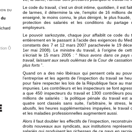
Le code du travail, c’est un droit intime, quotidien, il est fa
ION DU
de larmes, il détermine la vie, l’emploi de 16 millions de
enseigné, le moins connu, le plus dénigré, le plus fraudé, 
 du
protection des salariés et les conditions du partage 
employeurs.
Richard
Le pouvoir sarkozyste, chaque jour affaiblit ce code du tr
entièrement en le passant à l’acide des exigences du Mede
constants des 7 et 12 mars 2007 parachevée le 19 déce
ction Ô
1er mai 2008). Le ministre du travail, à l’origine de cet
s’écriait le 15 mars 2005 : “
Nous avons dans ce pays u
travail, laissant aux seuls oulémas de la Cour de cassation
plus forts
”.
Quand on a des néo libéraux qui pensent cela au pouvoi
l’entreprise et les agents de l’inspection du travail se heu
pour faire respecter les lois de la République face au ma
impunies. Les contrôleurs et les inspecteurs se font agresser
a que 450 inspecteurs du travail et 1300 contrôleurs pour
millions de salariés : la politique pénale du travail est a
quatre sont classés sans suite, l’arbitraire, le stress, 
abusifs, les heures supplémentaires impayées, le travail d
et les maladies professionnelles augmentent aussi.
Alors il faut doubler les effectifs de l’inspection, reconstru
droits nouveaux aux syndicats, aux institutions représent
salariés qui produisent les richesses de ce pays en reçoive