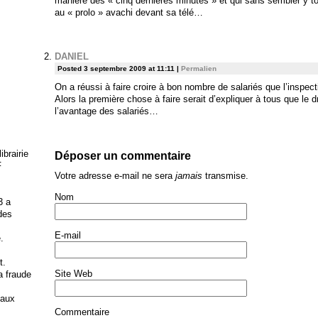
manière des « cinq dernières minutes » et qui sans sembler y tou
au « prolo » avachi devant sa télé…
DANIEL
Posted 3 septembre 2009 at 11:11
|
Permalien
On a réussi à faire croire à bon nombre de salariés que l’inspectio
Alors la première chose à faire serait d’expliquer à tous que le dr
l’avantage des salariés…
brairie
Déposer un commentaire
F
Votre adresse e-mail ne sera
jamais
transmise.
Nom
3 a
 des
E-mail
.
t.
Site Web
la fraude
 aux
Commentaire