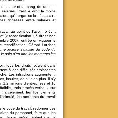
it de sueur et de sang, de luttes et
 salariés. C’est le droit le moins
alors qu’il organise la nécessaire
des richesses entre salariés et
avail au point de l’avoir ré écrit
f (« recodification » à droits non
mbre 2007, entrée en vigueur le
te recodification, Gérard Larcher,
ne lecture salafiste du code du
 le soin d’en dire les moments les
r, tous les droits reculent dans
rtent à des difficultés croissantes
rché. Les infractions augmentent,
, insulter, de plus en plus. Il n’y
 1,2 millions d’entreprises et 16
ffaiblie, trois procès-verbaux sur
le harcèlement, les licenciements
issimulé, les accidents du travail
ire le code du travail, redonner des
atives du personnel, faire que les
nt la part qu’ils méritent avec le