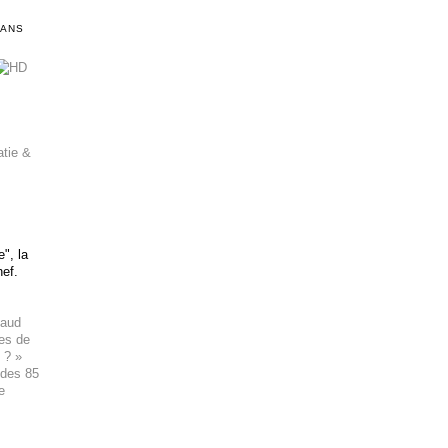
DANS
atie &
", la
hef.
haud
ues de
 ? »
 des 85
e