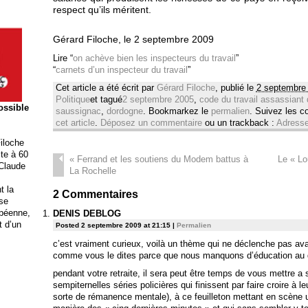
respect qu’ils méritent.
Gérard Filoche, le 2 septembre 2009
Lire “
on achève bien les inspecteurs du travail
”
“
carnets d’un inspecteur du travail
”
Cet article a été écrit par
Gérard Filoche
, publié le
2 septembre 
Politique
et tagué
2 septembre 2005
,
code du travail assassiant 
possible
saussignac
,
dordogne
. Bookmarkez le
permalien
. Suivez les 
cet article
.
Déposez un commentaire
ou un trackback :
Adresse
iloche
ite à 60
«
Ferrand et les soutiens du Modem battus à
Le « Lo
 Claude
La Rochelle
t la
2
Commentaires
ise
opéenne,
DENIS DEBLOG
t d’un
Posted 2 septembre 2009 at 21:15
|
Permalien
c’est vraiment curieux, voilà un thème qui ne déclenche pas av
comme vous le dites parce que nous manquons d’éducation au d
pendant votre retraite, il sera peut être temps de vous mettre a 
sempiternelles séries policières qui finissent par faire croire à le
sorte de rémanence mentale), à ce feuilleton mettant en scène un