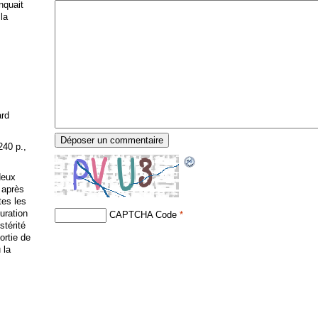
anquait
 la
ard
240 p.,
deux
 après
tes les
uration
CAPTCHA Code
*
stérité
ortie de
 la