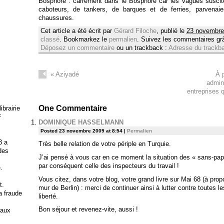
Bosphore : carrément dans le Bosphore car les vagues suscit
caboteurs, de tankers, de barques et de ferries, parvenai
chaussures.
Cet article a été écrit par
Gérard Filoche
, publié le
23 novembre
classé
. Bookmarkez le
permalien
. Suivez les commentaires g
Déposez un commentaire
ou un trackback :
Adresse du trackb
«
Aziyadé
À 
admini
entreprises q
One
Commentaire
brairie
F
DOMINIQUE HASSELMANN
Posted 23 novembre 2009 at 8:54
|
Permalien
3 a
Très belle relation de votre périple en Turquie.
 des
J’ai pensé à vous car en ce moment la situation des « sans-papier
par conséquent celle des inspecteurs du travail !
.
Vous citez, dans votre blog, votre grand livre sur Mai 68 (à prop
t.
mur de Berlin) : merci de continuer ainsi à lutter contre toutes l
la fraude
liberté.
Bon séjour et revenez-vite, aussi !
 aux