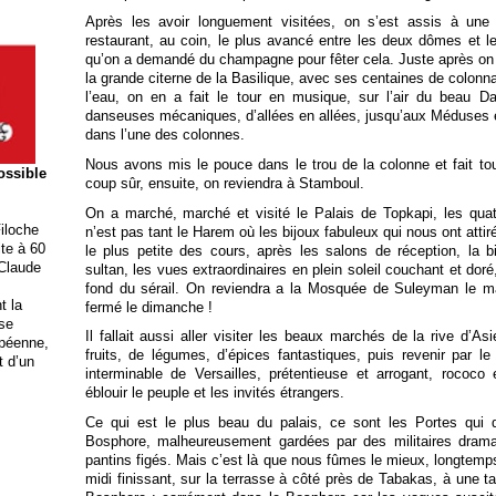
Après les avoir longuement visitées, on s’est assis à une
restaurant, au coin, le plus avancé entre les deux dômes et l
qu’on a demandé du champagne pour fêter cela. Juste après on 
la grande citerne de la Basilique, avec ses centaines de colonn
l’eau, on en a fait le tour en musique, sur l’air du beau D
danseuses mécaniques, d’allées en allées, jusqu’aux Méduses
dans l’une des colonnes.
Nous avons mis le pouce dans le trou de la colonne et fait tour
possible
coup sûr, ensuite, on reviendra à Stamboul.
On a marché, marché et visité le Palais de Topkapi, les quatr
iloche
n’est pas tant le Harem où les bijoux fabuleux qui nous ont attir
ite à 60
le plus petite des cours, après les salons de réception, la b
 Claude
sultan, les vues extraordinaires en plein soleil couchant et doré
fond du sérail. On reviendra a la Mosquée de Suleyman le ma
t la
fermé le dimanche !
ise
Il fallait aussi aller visiter les beaux marchés de la rive d’A
opéenne,
fruits, de légumes, d’épices fantastiques, puis revenir par l
t d’un
interminable de Versailles, prétentieuse et arrogant, rococo et
éblouir le peuple et les invités étrangers.
Ce qui est le plus beau du palais, ce sont les Portes qui 
Bosphore, malheureusement gardées par des militaires dra
pantins figés. Mais c’est là que nous fûmes le mieux, longtemps,
midi finissant, sur la terrasse à côté près de Tabakas, à une ta