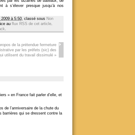
ées par les dizaines de bateaux, de
ent à s’élever presque jusqu’à nos
 2009 à 5:50
, classé sous
Non
râce au
flux RSS de cet article
.
ack
.
propos de la prétendue fermeture
strative par les préfets (sic) des
ui utilisent du travail dissimulé
»
s » en France fait parler d’elle, et
os de l’anniversaire de la chute du
es barrières qui se dressent contre la