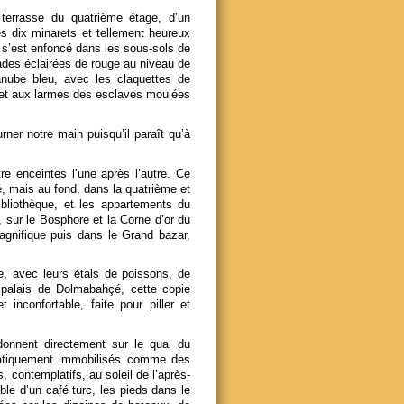
 terrasse du quatrième étage, d’un
es dix minarets et tellement heureux
s’est enfoncé dans les sous-sols de
ades éclairées de rouge au niveau de
anube bleu, avec les claquettes de
 et aux larmes des esclaves moulées
ner notre main puisqu’il paraît qu’à
e enceintes l’une après l’autre. Ce
é, mais au fond, dans la quatrième et
ibliothèque, et les appartements du
, sur le Bosphore et la Corne d’or du
gnifique puis dans le Grand bazar,
sie, avec leurs étals de poissons, de
e palais de Dolmabahçé, cette copie
 inconfortable, faite pour piller et
donnent directement sur le quai du
matiquement immobilisés comme des
 contemplatifs, au soleil de l’après-
ble d’un café turc, les pieds dans le