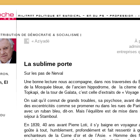
NTRIBUTION DE DÉMOCRATIE & SOCIALISME
«
Aziyadé
À 
admini
entreprises q
La sublime porte
Sur les pas de Nerval
CRON,
Une bonne lecture nous accompagne, dans nos traversées du Bo
, El
de la Mosquée bleue, de l’ancien hippodrome, de la citerne d
Topkapi, de la tour de Galata, c’est celle d’extraits de « Voyage
On sait qu’il connut de grands troubles, sa psychose, avant de 
des excentricités comme se promener nu dans les rues de Pari
avec un ruban bleu, dit-on. Mais l’équilibre est de mise dans
 DU
séjour à Stamboul.
En 1839, 40 ans avant Pierre Loti, il s’y baigne en voyageur atte
goûte à tout, humblement, profondément et fait ressentir à qu
enchanteurs de la Corne d’or et de l’Asie. « Homme des fo