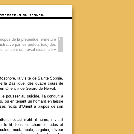
propos de la prétendue fermeture
strative par les préfets (sic) des
ui utilisent du travail dissimulé
»
sphore, la visite de Sainte Sophie,
e la Basilique, des quatre cours de
 en Orient » de Gérard de Nerval.
le pousser au suicide, l’a conduit à
s, ou en tenant un homard en laisse
 ses récits d’Orient à propos de son
ntif et admiratif, il hume, il vit, il
i le lit, tous les charmes rudes et
ules, noctambule, argotier, rêveur