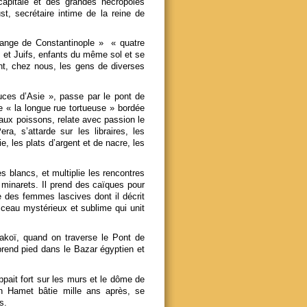
capitale et des grandes nécropoles
t, secrétaire intime de la reine de
étrange de Constantinople » « quatre
 et Juifs, enfants du même sol et se
nt, chez nous, les gens de diverses
uces d’Asie », passe par le pont de
e « la longue rue tortueuse » bordée
 aux poissons, relate avec passion le
, s’attarde sur les libraires, les
ie, les plats d’argent et de nacre, les
s blancs, et multiplie les rencontres
 minarets. Il prend des caïques pour
e des femmes lascives dont il décrit
ceau mystérieux et sublime qui unit
rakoï, quand on traverse le Pont de
rend pied dans le Bazar égyptien et
pait fort sur les murs et le dôme de
an Hamet bâtie mille ans après, se
s.