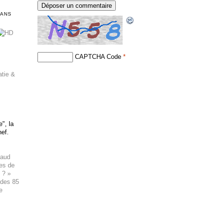
DANS
CAPTCHA Code
*
atie &
", la
hef.
haud
ues de
 ? »
 des 85
e