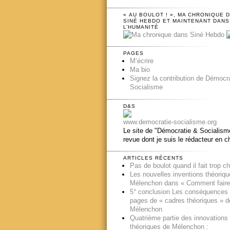
« AU BOULOT ! », MA CHRONIQUE 
SINÉ HEBDO ET MAINTENANT DANS
L’HUMANITÉ
PAGES
M’écrire
Ma bio
Signez la contribution de Démocr
Socialisme
D&S
www.democratie-socialisme.org
Le site de "Démocratie & Socialisme
revue dont je suis le rédacteur en c
ARTICLES RÉCENTS
Pas de boulot quand il fait trop c
Les nouvelles inventions théoriq
Mélenchon dans « Comment faire
5° conclusion Les conséquences
pages de « cadres théoriques » d
Mélenchon
Quatrième partie des innovations
théoriques de Mélenchon :