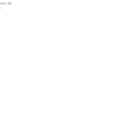
ques de
 :