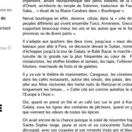
impénitent, amant neurasthénique des petits théâtres de la 
d’Orient, architecte du temple de Salomon, traducteur de Faus
Saba… » disait de lui Blaise Cendrars dans « Bourlinguer ».
ION DU
 du
Nerval bourlingue en effet, observe, côtoie, dans la « ville 
peuples différents qui vivent ensemble Turcs, Arméniens, Grecs
Richard
supportant beaucoup mieux les uns et les autres que ne le fo
provinces ou de divers partis ».
Il s’adapte aux quartiers des deux rives, jusqu’aux « eaux do
bateaux pour aller à Pera, se découvre devant le Sultan, mont
ction Ô
d’échoppes jusqu’à la tour de Galata, le Balik Bazar, le marché
tumulte de la grande rue la plus fréquentée au cœur de Pera
miniaturistes, les etoffes brodées et lamées, les tapis, l’orfévrer
frituriers, marchands de fruits et de galettes.
Il y va voir le théâtre de marionnettes, Caragueuz, les cimetiere
dans les cafés restaurants, autour des sérails, des palais, des
aller aux fêtes nocturnes des trente nuits du Ramizan et crois
longuement les tenues… « Cette cité est comme autrefois le s
l’Europe à l’Asie ».
Oui, quand on prend un thé et un café turc sur le port à Ka
Galata, sous les lignes des centaines de pêcheurs, quand on p
que viennent les odeurs de toutes les épices.
On avait encore de la chance puisque le soleil de novembre frap
Sainte Sophie rouge, jaune et ocre et sa concurrente Sult
découpait, avec ses coupoles et ses minarets irisés gris et bleu