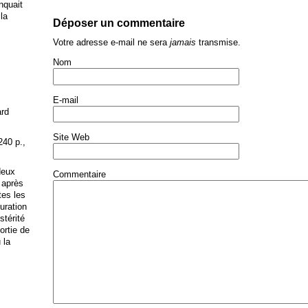
anquait
 la
Déposer un commentaire
Votre adresse e-mail ne sera
jamais
transmise.
Nom
E-mail
ard
Site Web
240 p.,
deux
Commentaire
 après
tes les
uration
stérité
ortie de
 la