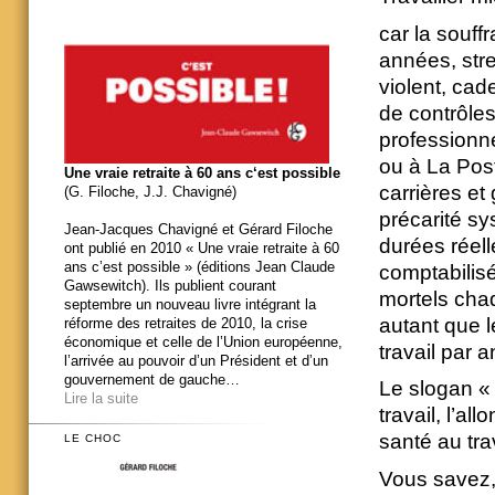
car la souff
années, str
violent, cad
de contrôles
professionn
ou à La Post
Une vraie retraite à 60 ans c‘est possible
carrières et 
(G. Filoche, J.J. Chavigné)
précarité sy
Jean-Jacques Chavigné et Gérard Filoche
durées réell
ont publié en 2010 « Une vraie retraite à 60
ans c’est possible » (éditions Jean Claude
comptabilis
Gawsewitch). Ils publient courant
mortels chaq
septembre un nouveau livre intégrant la
autant que l
réforme des retraites de 2010, la crise
économique et celle de l’Union européenne,
travail par 
l’arrivée au pouvoir d’un Président et d’un
gouvernement de gauche…
Le slogan « t
Lire la suite
travail, l’a
santé au trav
LE CHOC
Vous savez, 