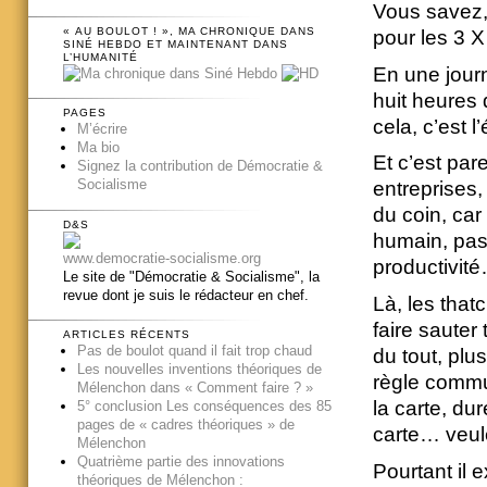
Vous savez, 
« AU BOULOT ! », MA CHRONIQUE DANS
pour les 3 X 
SINÉ HEBDO ET MAINTENANT DANS
L’HUMANITÉ
En une journé
huit heures 
PAGES
cela, c’est 
M’écrire
Ma bio
Et c’est par
Signez la contribution de Démocratie &
Socialisme
entreprises,
du coin, car
D&S
humain, pas
www.democratie-socialisme.org
productivit
Le site de "Démocratie & Socialisme", la
revue dont je suis le rédacteur en chef.
Là, les that
faire sauter
ARTICLES RÉCENTS
Pas de boulot quand il fait trop chaud
du tout, plus
Les nouvelles inventions théoriques de
règle commune
Mélenchon dans « Comment faire ? »
la carte, dur
5° conclusion Les conséquences des 85
pages de « cadres théoriques » de
carte… veul
Mélenchon
Quatrième partie des innovations
Pourtant il
théoriques de Mélenchon :