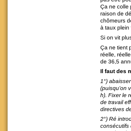
Ça ne colle
raison de dé
chômeurs de 
à taux plein 
Si on vit pl
Ça ne tient 
réelle, réell
de 36,5 annu
Il faut des
1°) abaisse
(puisqu’on v
h). Fixer le
de travail e
directives d
2°) Ré intro
consécutifs 