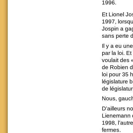
1996.
Et Lionel Jo
1997, lorsqu
Jospin a gag
sans perte d
Il y a eu un
par la loi. 
voulait des 
de Robien d
loi pour 35 
législature 
de législatu
Nous, gauche
D’ailleurs n
Lienemann do
1998, l’autr
fermes.