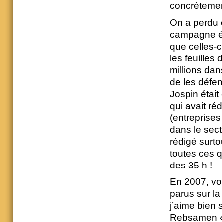
concrètement
On a perdu e
campagne éle
que celles-c
les feuilles
millions dan
de les défen
Jospin était
qui avait ré
(entreprises
dans le sec
rédigé surto
toutes ces q
des 35 h !
En 2007, vou
parus sur la
j’aime bien s
Rebsamen « 