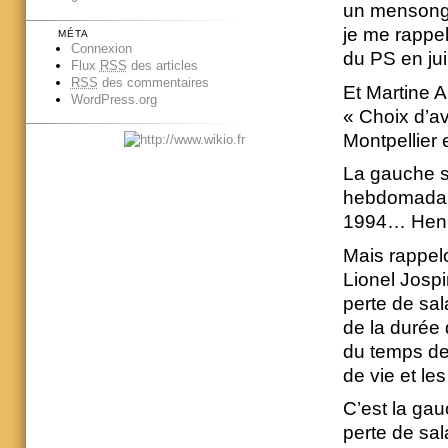
un mensonge,
je me rappell
MÉTA
Connexion
du PS en ju
Flux
RSS
des articles
RSS
des commentaires
Et Martine A
WordPress.org
« Choix d’a
Montpellier
La gauche so
hebdomadair
1994… Henri
Mais rappelo
Lionel Jospi
perte de sal
de la durée 
du temps de
de vie et les
C’est la ga
perte de sal