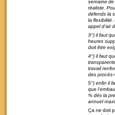
semaine de 4
réaliste. Po
défends la 
la flexibilit
appel d’air
3°) il faut 
heures suppl
doit être exi
4°) il faut q
transparente
travail renfo
des procès-v
5°) enfin il
que l’embauc
% dés la pre
annuel maxi
Ça ne doit p