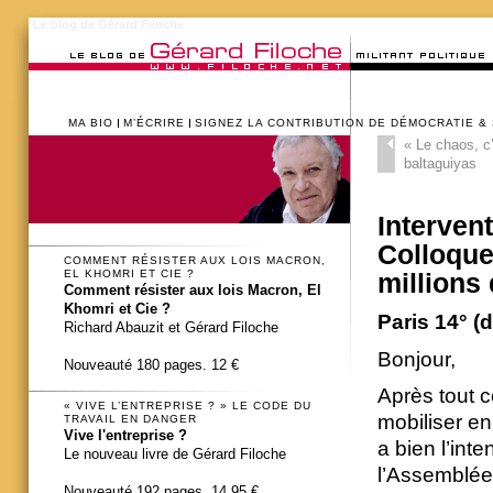
Le blog de Gérard Filoche
MA BIO
M’ÉCRIRE
SIGNEZ LA CONTRIBUTION DE DÉMOCRATIE &
«
Le chaos, c
baltaguiyas
Interven
Colloque
COMMENT RÉSISTER AUX LOIS MACRON,
EL KHOMRI ET CIE ?
millions
Comment résister aux lois Macron, El
Khomri et Cie ?
Paris 14° (
Richard Abauzit et Gérard Filoche
Bonjour,
Nouveauté 180 pages. 12 €
Après tout c
« VIVE L’ENTREPRISE ? » LE CODE DU
mobiliser en
TRAVAIL EN DANGER
Vive l'entreprise ?
a bien l’inte
Le nouveau livre de Gérard Filoche
l’Assemblée 
Nouveauté 192 pages. 14,95 €