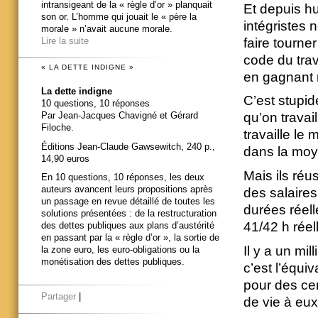
intransigeant de la « règle d’or » planquait
Et depuis hu
son or. L’homme qui jouait le « père la
intégristes 
morale » n’avait aucune morale.
faire tourne
Lire la suite
code du trav
« LA DETTE INDIGNE »
en gagnant
La dette indigne
C’est stupid
10 questions, 10 réponses
Par Jean-Jacques Chavigné et Gérard
qu’on travai
Filoche.
travaille le
Éditions Jean-Claude Gawsewitch, 240 p.,
dans la mo
14,90 euros
Mais ils réu
En 10 questions, 10 réponses, les deux
auteurs avancent leurs propositions après
des salaires
un passage en revue détaillé de toutes les
durées réell
solutions présentées : de la restructuration
41/42 h rée
des dettes publiques aux plans d’austérité
en passant par la « règle d’or », la sortie de
Il y a un mi
la zone euro, les euro-obligations ou la
monétisation des dettes publiques.
c’est l’équiv
pour des cen
Partager
|
de vie à eu