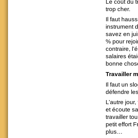
Le coût du tr
trop cher.
Il faut haus
instrument d
savez en ju
% pour rejoi
contraire, l
salaires étai
bonne chose
Travailler 
Il faut un s
défendre le
L’autre jour
et écoute san
travailler t
petit effort
plus…