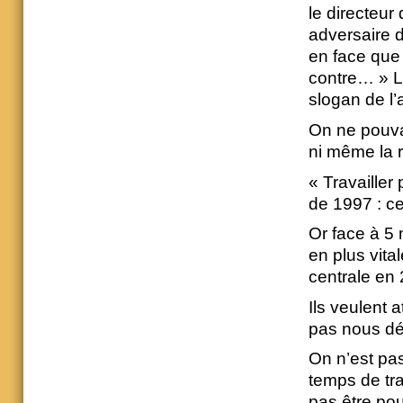
le directeur
adversaire d
en face que
contre… » L
slogan de l
On ne pouvai
ni même la r
« Travailler
de 1997 : ce
Or face à 5 
en plus vita
centrale en
Ils veulent 
pas nous déf
On n’est pa
temps de tra
pas être pou