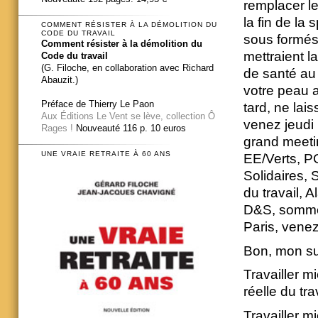
remplacer le
la fin de la 
COMMENT RÉSISTER À LA DÉMOLITION DU
CODE DU TRAVAIL
sous formés
Comment résister à la démolition du
mettraient l
Code du travail
(G. Filoche, en collaboration avec Richard
de santé au t
Abauzit.)
votre peau au
Préface de Thierry Le Paon
tard, ne lai
Aux Éditions Le Vent se lève, collection Ô
venez jeudi 1
Rages !
Nouveauté 116 p. 10 euros
grand meetin
UNE VRAIE RETRAITE À 60 ANS
EE/Verts, P
Solidaires,
du travail, 
D&S, sommes
Paris, vene
Bon, mon s
Travailler m
réelle du tra
Travailler m