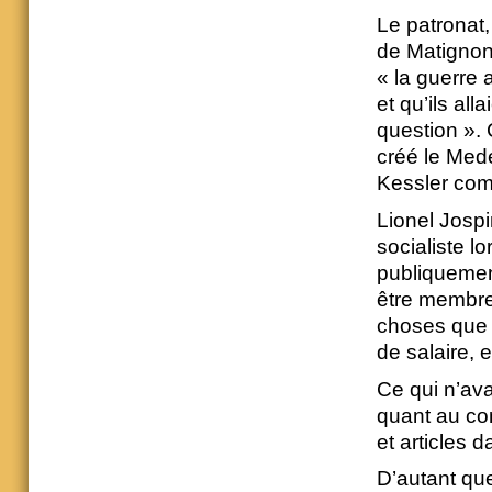
Le patronat
de Matignon 
« la guerre 
et qu’ils al
question ». C
créé le Mede
Kessler comm
Lionel Jospi
socialiste l
publiquemen
être membre 
choses que r
de salaire, 
Ce qui n’ava
quant au cont
et articles 
D’autant que