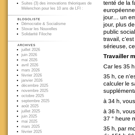
tenté de la f
Suites (3) des innovations théoriques de
Mélenchon pour les 10 ans de LFI :
européenne,
jour… un emp
BLOGOLISTE
jour, plus d
Démocratie & Socialisme
Slovar les Nouvelles
public socia
Solidarité Filoche
travail, c’es
sérieuse, c
ARCHIVES
juillet 2026
juin 2026
Travailler
mai 2026
avril 2026
Car les 35 h
mars 2026
février 2026
35 h, ce n’
janvier 2026
calculer le 
décembre 2025
supplémentai
novembre 2025
octobre 2025
à 34 h, vous
septembre 2025
août 2025
à 36 h, vou
juillet 2025
juin 2025
37 ° heure 
mai 2025
mars 2025
35 h, par mo
février 2025