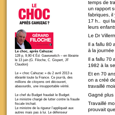
temps de tra
un rapport s
fabriques, i
17 h.. qui f
leurs enfan
Le Dr Villerm
Il a fallu 8
à la journée
Le choc, après Cahuzac
128 p, 9,90 € Éd. Gawsewitch – en librairie
Il a fallu 7
le 13 juin (G. Filoche, C. Gispert, JF
Claudon)
1982 à la s
Et en 70 an
Le « choc Cahuzac » du 2 avril 2013 a
ébranlé toute la France. Ce jour-là, des
on a créé de
millions de citoyens ont découvert,
travaillé m
abasourdis, une insupportable vérité.
Gagné plus e
Le chef du Budget fraudait le Budget.
Le ministre chargé de lutter contre la fraude
Travaillé mo
fiscale trichait.
Le ministre de la rigueur l’appliquait aux
prouvait que
autres mais pas à lui. Le défenseur