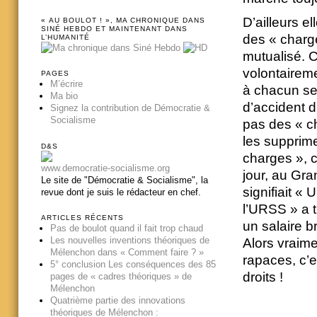
D’ailleurs e
« AU BOULOT ! », MA CHRONIQUE DANS
SINÉ HEBDO ET MAINTENANT DANS
des « charge
L’HUMANITÉ
mutualisé. C
volontaireme
PAGES
M’écrire
à chacun se
Ma bio
d’accident d
Signez la contribution de Démocratie &
Socialisme
pas des « c
les supprime
D&S
charges », c
www.democratie-socialisme.org
jour, au Gra
Le site de "Démocratie & Socialisme", la
signifiait «
revue dont je suis le rédacteur en chef.
l’URSS » a t 
ARTICLES RÉCENTS
un salaire br
Pas de boulot quand il fait trop chaud
Les nouvelles inventions théoriques de
Alors vraime
Mélenchon dans « Comment faire ? »
rapaces, c’e
5° conclusion Les conséquences des 85
droits !
pages de « cadres théoriques » de
Mélenchon
Quatrième partie des innovations
théoriques de Mélenchon :