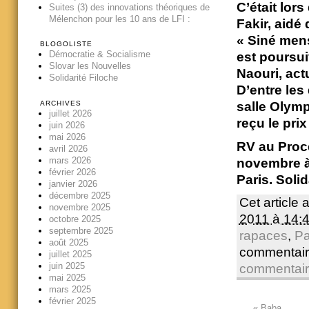
C’était lors
Suites (3) des innovations théoriques de
Mélenchon pour les 10 ans de LFI :
Fakir, aidé
« Siné mens
BLOGOLISTE
Démocratie & Socialisme
est poursui
Slovar les Nouvelles
Naouri, act
Solidarité Filoche
D’entre les
ARCHIVES
salle Olymp
juillet 2026
reçu le pri
juin 2026
mai 2026
RV au Procè
avril 2026
mars 2026
novembre à 
février 2026
Paris. Solid
janvier 2026
décembre 2025
Cet article 
novembre 2025
2011 à 14:
octobre 2025
septembre 2025
rapaces
,
Pa
août 2025
commentair
juillet 2025
juin 2025
commentai
mai 2025
mars 2025
février 2025
«
Baba