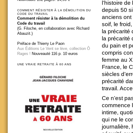
l’histoire de
depuis 50 si
COMMENT RÉSISTER À LA DÉMOLITION DU
CODE DU TRAVAIL
anciens ont l
Comment résister à la démolition du
soif, le froi
Code du travail
(G. Filoche, en collaboration avec Richard
la précarité 
Abauzit.)
la précarité
Préface de Thierry Le Paon
du pain et p
Aux Éditions Le Vent se lève, collection Ô
compris cont
Rages !
Nouveauté 116 p. 10 euros
femme au XXI
UNE VRAIE RETRAITE À 60 ANS
France, le C
siècles d’err
précarité da
travail. Acce
Ce n’est pas 
commence le 
intime, quot
qui ne le con
journalière,