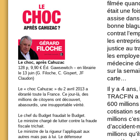
filmée quand
était une foi
assise dans 
bonne blague
contrat l’emp
les entrepri
justice au t
les employeu
médecine du 
Le choc, après Cahuzac
128 p, 9,90 € Éd. Gawsewitch – en librairie
sur la semain
le 13 juin (G. Filoche, C. Gispert, JF
carte…
Claudon)
Il y a 4 ans
Le « choc Cahuzac » du 2 avril 2013 a
ébranlé toute la France. Ce jour-là, des
TRACFIN a d
millions de citoyens ont découvert,
600 millions
abasourdis, une insupportable vérité.
cotisation s
Le chef du Budget fraudait le Budget.
millions c’e
Le ministre chargé de lutter contre la fraude
d’accident-m
fiscale trichait.
Le ministre de la rigueur l’appliquait aux
millions qu’
autres mais pas à lui. Le défenseur