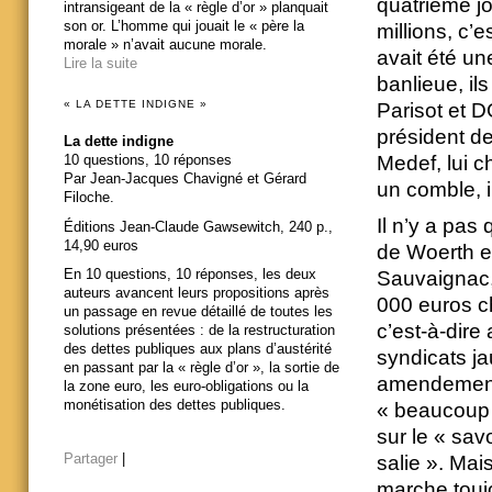
quatrième j
intransigeant de la « règle d’or » planquait
son or. L’homme qui jouait le « père la
millions, c’e
morale » n’avait aucune morale.
avait été un
Lire la suite
banlieue, il
« LA DETTE INDIGNE »
Parisot et 
président de
La dette indigne
Medef, lui c
10 questions, 10 réponses
Par Jean-Jacques Chavigné et Gérard
un comble, i
Filoche.
Il n’y a pas
Éditions Jean-Claude Gawsewitch, 240 p.,
14,90 euros
de Woerth et
En 10 questions, 10 réponses, les deux
Sauvaignac, 
auteurs avancent leurs propositions après
000 euros ch
un passage en revue détaillé de toutes les
c’est-à-dire
solutions présentées : de la restructuration
des dettes publiques aux plans d’austérité
syndicats ja
en passant par la « règle d’or », la sortie de
amendements.
la zone euro, les euro-obligations ou la
monétisation des dettes publiques.
« beaucoup 
sur le « savo
Partager
|
salie ». Mai
marche toujo