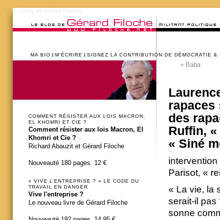
Le blog de Gérard Filoche
MA BIO
M’ÉCRIRE
SIGNEZ LA CONTRIBUTION DE DÉMOCRATIE &
«
Baba
Laurence
rapaces 
des rapa
COMMENT RÉSISTER AUX LOIS MACRON,
EL KHOMRI ET CIE ?
Ruffin, «
Comment résister aux lois Macron, El
Khomri et Cie ?
« Siné m
Richard Abauzit et Gérard Filoche
intervention
Nouveauté 180 pages. 12 €
Parisot, « r
« VIVE L’ENTREPRISE ? » LE CODE DU
« La vie, la 
TRAVAIL EN DANGER
Vive l'entreprise ?
serait-il pa
Le nouveau livre de Gérard Filoche
sonne comme
Nouveauté 192 pages. 14,95 €