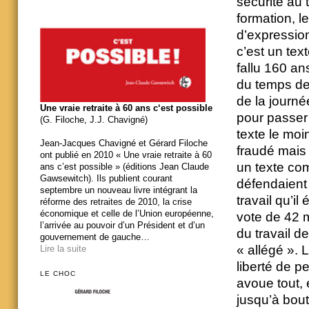
sécurité au t
formation, le
d’expression
c’est un text
fallu 160 ans
du temps de 
de la journé
Une vraie retraite à 60 ans c‘est possible
pour passer 
(G. Filoche, J.J. Chavigné)
texte le moi
Jean-Jacques Chavigné et Gérard Filoche
fraudé mais l
ont publié en 2010 « Une vraie retraite à 60
un texte com
ans c’est possible » (éditions Jean Claude
Gawsewitch). Ils publient courant
défendaient 
septembre un nouveau livre intégrant la
travail qu’il
réforme des retraites de 2010, la crise
économique et celle de l’Union européenne,
vote de 42 m
l’arrivée au pouvoir d’un Président et d’un
du travail de
gouvernement de gauche…
« allégé ». 
Lire la suite
liberté de p
LE CHOC
avoue tout, e
jusqu’à bout,