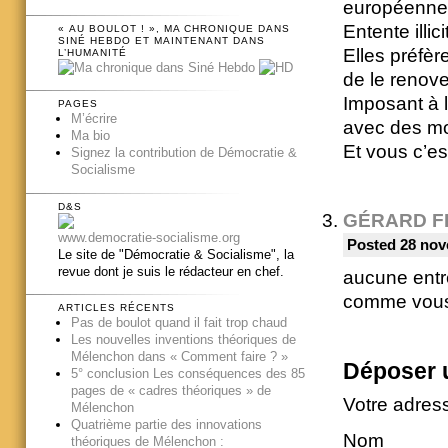
européenne
Entente illici
« AU BOULOT ! », MA CHRONIQUE DANS
SINÉ HEBDO ET MAINTENANT DANS
Elles préfèr
L’HUMANITÉ
de le renover
Imposant à l
PAGES
M’écrire
avec des mor
Ma bio
Et vous c’es
Signez la contribution de Démocratie &
Socialisme
D&S
GÉRARD F
www.democratie-socialisme.org
Posted 28 nov
Le site de "Démocratie & Socialisme", la
revue dont je suis le rédacteur en chef.
aucune entre
comme vous d
ARTICLES RÉCENTS
Pas de boulot quand il fait trop chaud
Les nouvelles inventions théoriques de
Mélenchon dans « Comment faire ? »
Déposer 
5° conclusion Les conséquences des 85
pages de « cadres théoriques » de
Votre adres
Mélenchon
Quatrième partie des innovations
Nom
théoriques de Mélenchon :