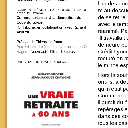
l’un des bou
m au-dessus
COMMENT RÉSISTER À LA DÉMOLITION DU
CODE DU TRAVAIL
de se retire
Comment résister à la démolition du
Code du travail
avec le temps
(G. Filoche, en collaboration avec Richard
réanimé. Par
Abauzit.)
Il travaillai
Préface de Thierry Le Paon
demeure pou
Aux Éditions Le Vent se lève, collection Ô
Crédit Lyon
Rages !
Nouveauté 116 p. 10 euros
recruté en a
UNE VRAIE RETRAITE À 60 ANS
le mince esp
Hors la souf
ont-ils, à 
qui n’était 
Comment ont-
il aurait du
repérages e
dans ces con
tous les cas