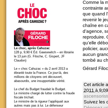
Comme la maj
contrainte au
que quand l’
revenir le je
chaîne en c
d’agence, so
reproduire. 
qu’elle déb
policier, au
Le choc, après Cahuzac
128 p, 9,90 € Éd. Gawsewitch – en librairie
aucun grand 
le 13 juin (G. Filoche, C. Gispert, JF
tombé au ch
Claudon)
Gérard Filo
Le « choc Cahuzac » du 2 avril 2013 a
ébranlé toute la France. Ce jour-là, des
millions de citoyens ont découvert,
abasourdis, une insupportable vérité.
Cet article 
Le chef du Budget fraudait le Budget.
2011 à 9:0
Le ministre chargé de lutter contre la fraude
ascensoris
fiscale trichait.
Suivez les
Le ministre de la rigueur l’appliquait aux
autres mais pas à lui. Le défenseur
Déposez un