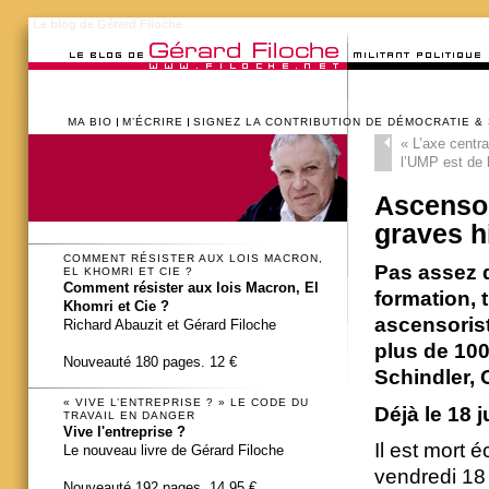
Le blog de Gérard Filoche
MA BIO
M’ÉCRIRE
SIGNEZ LA CONTRIBUTION DE DÉMOCRATIE &
«
L’axe centr
l’UMP est de b
Ascensor
graves h
COMMENT RÉSISTER AUX LOIS MACRON,
Pas assez d
EL KHOMRI ET CIE ?
Comment résister aux lois Macron, El
formation, 
Khomri et Cie ?
ascensorist
Richard Abauzit et Gérard Filoche
plus de 10
Nouveauté 180 pages. 12 €
Schindler, O
« VIVE L’ENTREPRISE ? » LE CODE DU
Déjà le 18 j
TRAVAIL EN DANGER
Vive l'entreprise ?
Il est mort é
Le nouveau livre de Gérard Filoche
vendredi 18 
Nouveauté 192 pages. 14,95 €