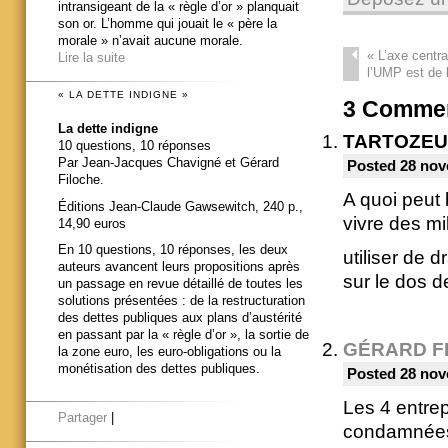
intransigeant de la « règle d’or » planquait
son or. L’homme qui jouait le « père la
morale » n’avait aucune morale.
«
L’axe centr
Lire la suite
l’UMP est de b
« LA DETTE INDIGNE »
3
Commen
La dette indigne
TARTOZEU
10 questions, 10 réponses
Par Jean-Jacques Chavigné et Gérard
Posted 28 nov
Filoche.
A quoi peut 
Éditions Jean-Claude Gawsewitch, 240 p.,
vivre des mi
14,90 euros
En 10 questions, 10 réponses, les deux
utiliser de 
auteurs avancent leurs propositions après
sur le dos d
un passage en revue détaillé de toutes les
solutions présentées : de la restructuration
des dettes publiques aux plans d’austérité
en passant par la « règle d’or », la sortie de
GÉRARD F
la zone euro, les euro-obligations ou la
monétisation des dettes publiques.
Posted 28 nov
Les 4 entrep
Partager
|
condamnées 