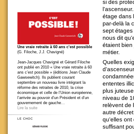
si des prote
l’ascenseur.
étage dans 
par-delà la 
sept étages
nous dit qu’e
étaient bien
Une vraie retraite à 60 ans c‘est possible
métier.
(G. Filoche, J.J. Chavigné)
Quelles exi
Jean-Jacques Chavigné et Gérard Filoche
ont publié en 2010 « Une vraie retraite à 60
d’ascenseur
ans c’est possible » (éditions Jean Claude
condamnées,
Gawsewitch). Ils publient courant
septembre un nouveau livre intégrant la
ententes ill
réforme des retraites de 2010, la crise
plus juteuse
économique et celle de l’Union européenne,
niveau de 10
l’arrivée au pouvoir d’un Président et d’un
gouvernement de gauche…
relèvent de 
Lire la suite
autre décret
qu’elles ont
LE CHOC
suffisant pou