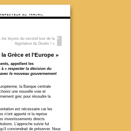
s les leçons du second tour de la
législative du Doubs !
»
a Grèce et l’Europe »
ents, appellent les
s à
« respecter la décision du
i avec le nouveau gouvernement
uropéenne, la Banque centrale
hoisir une nouvelle voie et
rnement grec pour résoudre la
entation est nécessaire car les
s n’ont apporté ni la reprise
des investissements directs
itutions. L’approche suivie fut
u’il conviendrait de préserver. Nous