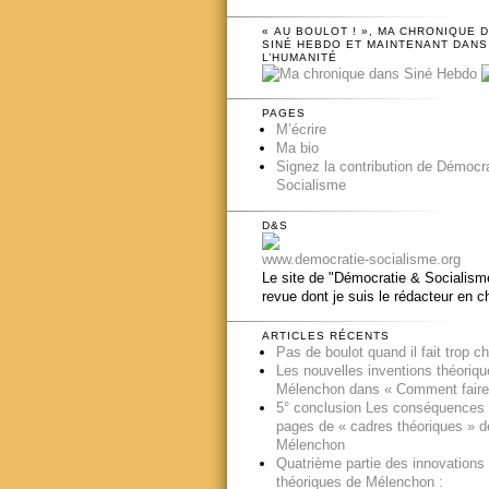
« AU BOULOT ! », MA CHRONIQUE 
SINÉ HEBDO ET MAINTENANT DANS
L’HUMANITÉ
PAGES
M’écrire
Ma bio
Signez la contribution de Démocr
Socialisme
D&S
www.democratie-socialisme.org
Le site de "Démocratie & Socialisme
revue dont je suis le rédacteur en c
ARTICLES RÉCENTS
Pas de boulot quand il fait trop c
Les nouvelles inventions théoriq
Mélenchon dans « Comment faire
5° conclusion Les conséquences
pages de « cadres théoriques » d
Mélenchon
Quatrième partie des innovations
théoriques de Mélenchon :