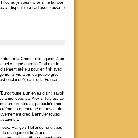
loche, je vous invite à lire la note
ec », disponible à l’adresse suivante
imatum à la Grèce : elle a jusqu’à ce
tuel » signé entre la Troïka et le
isément été élu pour en finir avec
gements vis-à-vis du peuple grec.
est enclenché, sauf si la France
’Eurogroupe a un enjeu clair : savoir
es annoncées par Alexis Tsipras. Le
 mesure unilatérale, particulièrement
es réformes du marché du travail, de
 Gouvernement grec à annuler toutes
atisations…
enoux. François Hollande ne dit pas
as de changement lié à une
rope ne peut pas être une contrainte,