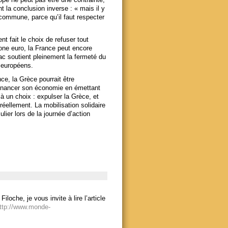
nt la conclusion inverse : « mais il y
 commune, parce qu’il faut respecter
 fait le choix de refuser tout
zone euro, la France peut encore
c soutient pleinement la fermeté du
s européens.
ce, la Grèce pourrait être
financer son économie en émettant
 un choix : expulser la Grèce, et
réellement. La mobilisation solidaire
ier lors de la journée d’action
oche, je vous invite à lire l’article
ttp://www.monde-