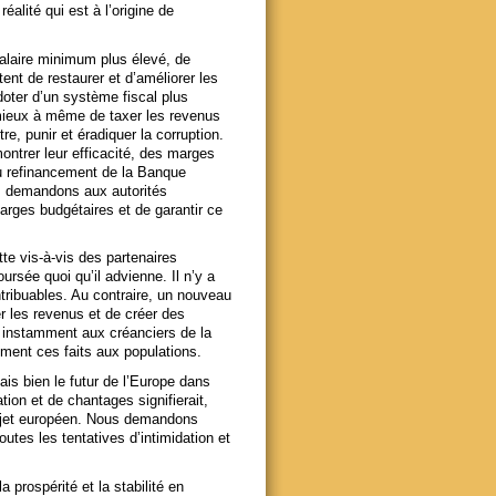
alité qui est à l’origine de
alaire minimum plus élevé, de
nt de restaurer et d’améliorer les
 doter d’un système fiscal plus
 mieux à même de taxer les revenus
, punir et éradiquer la corruption.
ontrer leur efficacité, des marges
du refinancement de la Banque
s demandons aux autorités
rges budgétaires et de garantir ce
te vis-à-vis des partenaires
rsée quoi qu’il advienne. Il n’y a
tribuables. Au contraire, un nouveau
er les revenus et de créer des
 instamment aux créanciers de la
ment ces faits aux populations.
ais bien le futur de l’Europe dans
ion et de chantages signifierait,
rojet européen. Nous demandons
tes les tentatives d’intimidation et
 prospérité et la stabilité en