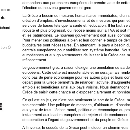
demandons aux partenaires européens de prendre acte de cette ré
l’élection du nouveau gouvernement grec.
ION DU
La Grèce a besoin de mesures humanitaires immédiates, d’un s
 du
création d’emplois, d’investissements et de mesures qui permette
services de bases tels que la santé et l’éducation. Il lui faut se
Richard
robuste et plus progressif, qui repose moins sur la TVA et soit
et les patrimoines. Le nouveau gouvernement doit aussi combattre
Pour mener ces politiques à bien et leur donner le temps de dém
budgétaires sont nécessaires. En attendant, le pays a besoin 
ction Ô
centrale européenne pour stabiliser son système bancaire. Nou
européennes et aux gouvernements de laisser à la Grèce ces ma
refinancement.
Le gouvernement grec a raison d’exiger une annulation de sa det
européens. Cette dette est insoutenable et ne sera jamais rembou
donc pas de perte économique pour les autres pays et leurs con
départ pour la Grèce permettra de relancer l’activité, d’augment
emplois et bénéficiera ainsi aux pays voisins. Nous demandons
Grèce de saisir cette chance et d’exposer clairement et honnête
Ce qui est en jeu, ce n’est pas seulement le sort de la Grèce, m
son ensemble. Une politique de menaces, d’ultimatum, d’obstinat
aux yeux de tous, l’échec moral, politique et économique du p
instamment aux leaders européens de rejeter et de condamner tou
de coercition à l’égard du gouvernement et du peuple de Grèce.
A l’inverse, le succès de la Grèce peut indiquer un chemin vers la