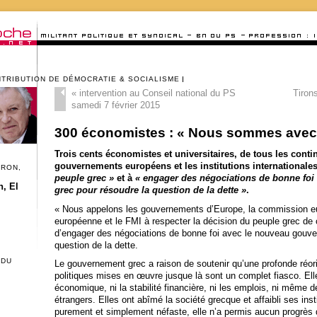
NTRIBUTION DE DÉMOCRATIE & SOCIALISME
«
intervention au Conseil national du PS
Tiron
samedi 7 février 2015
300 économistes : « Nous sommes avec l
Trois cents économistes et universitaires, de tous les contin
gouvernements européens et les institutions internationale
CRON,
peuple grec »
et à
« engager des négociations de bonne fo
, El
grec pour résoudre la question de la dette »
.
« Nous appelons les gouvernements d’Europe, la commission e
européenne et le FMI à respecter la décision du peuple grec de c
d’engager des négociations de bonne foi avec le nouveau gouve
question de la dette.
 DU
Le gouvernement grec a raison de soutenir qu’une profonde réori
politiques mises en œuvre jusque là sont un complet fiasco. Elle
économique, ni la stabilité financière, ni les emplois, ni même 
étrangers. Elles ont abîmé la société grecque et affaibli ses inst
purement et simplement néfaste, elle n’a permis aucun progrès q