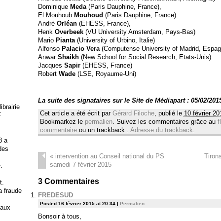
Dominique
Meda
(Paris Dauphine, France),
El Mouhoub
Mouhoud
(Paris Dauphine, France)
André
Orléan
(EHESS, France),
Henk
Overbeek
(VU University Amsterdam, Pays-Bas)
Mario
Pianta
(University of Urbino, Italie)
Alfonso
Palacio Vera
(Computense University of Madrid, Espag
Anwar
Shaikh
(New School for Social Research, Etats-Unis)
Jacques
Sapir
(EHESS, France)
Robert
Wade
(LSE, Royaume-Uni)
La suite des signataires sur le Site de Médiapart : 05/02/201
brairie
Cet article a été écrit par
Gérard Filoche
, publié le
10 février 20
F
Bookmarkez le
permalien
. Suivez les commentaires grâce au
f
commentaire
ou un trackback :
Adresse du trackback
.
3 a
 des
«
intervention au Conseil national du PS
Tiron
samedi 7 février 2015
.
3
Commentaires
t.
la fraude
FREDESUD
Posted 16 février 2015 at 20:34
|
Permalien
 aux
Bonsoir à tous,