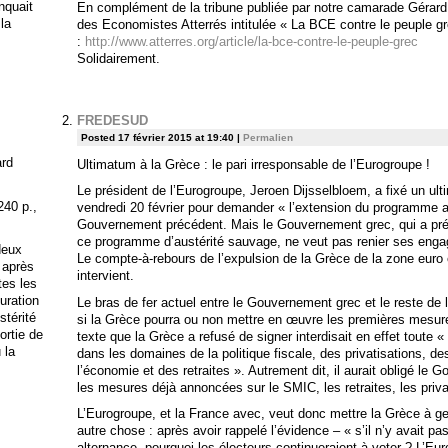
anquait
En complément de la tribune publiée par notre camarade Gérard Fi
 la
des Economistes Atterrés intitulée « La BCE contre le peuple gr
:
http://www.atterres.org/article/la-bce-contre-le-peuple-grec
Solidairement.
FREDESUD
Posted 17 février 2015 at 19:40
|
Permalien
ard
Ultimatum à la Grèce : le pari irresponsable de l’Eurogroupe !
Le président de l’Eurogroupe, Jeroen Dijsselbloem, a fixé un ult
240 p.,
vendredi 20 février pour demander « l’extension du programme ac
Gouvernement précédent. Mais le Gouvernement grec, qui a préc
ce programme d’austérité sauvage, ne veut pas renier ses enga
deux
Le compte-à-rebours de l’expulsion de la Grèce de la zone euro 
 après
intervient.
tes les
uration
Le bras de fer actuel entre le Gouvernement grec et le reste de l
stérité
si la Grèce pourra ou non mettre en œuvre les premières mesur
ortie de
texte que la Grèce a refusé de signer interdisait en effet toute «
 la
dans les domaines de la politique fiscale, des privatisations, d
l’économie et des retraites ». Autrement dit, il aurait obligé le
les mesures déjà annoncées sur le SMIC, les retraites, les priv
L’Eurogroupe, et la France avec, veut donc mettre la Grèce à g
autre chose : après avoir rappelé l’évidence – « s’il n’y avait p
alternance, pourquoi les électeurs continueraient à voter ? L’Eu