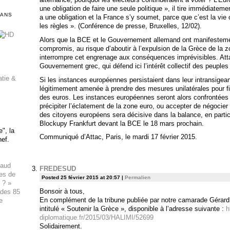
une obligation de faire une seule politique », il tire immédiateme
DANS
a une obligation et la France s’y soumet, parce que c’est la vie
les règles ». (Conférence de presse, Bruxelles, 12/02).
Alors que la BCE et le Gouvernement allemand ont manifestement
compromis, au risque d’aboutir à l’expulsion de la Grèce de la 
interrompre cet engrenage aux conséquences imprévisibles. Atta
Gouvernement grec, qui défend ici l’intérêt collectif des peuple
atie &
Si les instances européennes persistaient dans leur intransigean
légitimement amenée à prendre des mesures unilatérales pour 
des euros. Les instances européennes seront alors confrontées à
précipiter l’éclatement de la zone euro, ou accepter de négocier 
des citoyens européens sera décisive dans la balance, en particul
Blockupy Frankfurt devant la BCE le 18 mars prochain.
", la
Communiqué d’Attac, Paris, le mardi 17 février 2015.
hef.
haud
FREDESUD
ues de
Posted 25 février 2015 at 20:57
|
Permalien
 ? »
Bonsoir à tous,
 des 85
En complément de la tribune publiée par notre camarade Gérard Fil
e
intitulé « Soutenir la Grèce », disponible à l’adresse suivante :
h
diplomatique.fr/2015/03/HALIMI/52699
Solidairement.