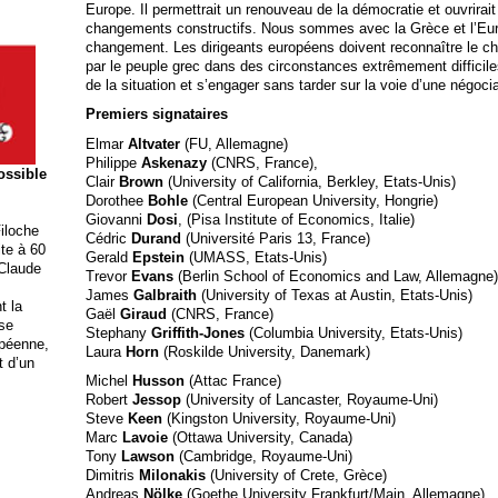
Europe. Il permettrait un renouveau de la démocratie et ouvrirait 
changements constructifs. Nous sommes avec la Grèce et l’Euro
changement. Les dirigeants européens doivent reconnaître le ch
par le peuple grec dans des circonstances extrêmement difficiles
de la situation et s’engager sans tarder sur la voie d’une négoci
Premiers signataires
Elmar
Altvater
(FU, Allemagne)
Philippe
Askenazy
(CNRS, France),
possible
Clair
Brown
(University of California, Berkley, Etats-Unis)
Dorothee
Bohle
(Central European University, Hongrie)
Giovanni
Dosi
, (Pisa Institute of Economics, Italie)
iloche
Cédric
Durand
(Université Paris 13, France)
ite à 60
Gerald
Epstein
(UMASS, Etats-Unis)
 Claude
Trevor
Evans
(Berlin School of Economics and Law, Allemagne)
James
Galbraith
(University of Texas at Austin, Etats-Unis)
t la
Gaël
Giraud
(CNRS, France)
ise
Stephany
Griffith-Jones
(Columbia University, Etats-Unis)
opéenne,
Laura
Horn
(Roskilde University, Danemark)
t d’un
Michel
Husson
(Attac France)
Robert
Jessop
(University of Lancaster, Royaume-Uni)
Steve
Keen
(Kingston University, Royaume-Uni)
Marc
Lavoie
(Ottawa University, Canada)
Tony
Lawson
(Cambridge, Royaume-Uni)
Dimitris
Milonakis
(University of Crete, Grèce)
Andreas
Nölke
(Goethe University Frankfurt/Main, Allemagne)