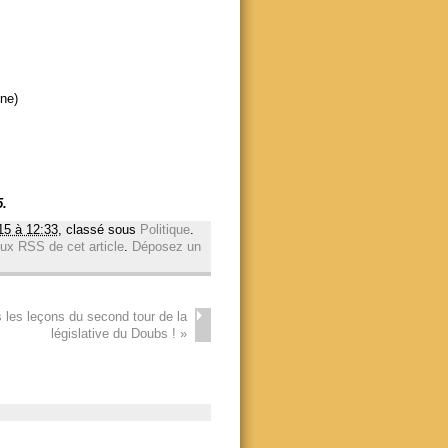
ne)
5.
15 à 12:33
, classé sous
Politique
.
lux RSS de cet article
.
Déposez un
s les leçons du second tour de la
législative du Doubs !
»