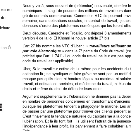
Nous y voilà, sous couvert de (prétendue) nouveauté, derrière l
numériques. Il s’agit de pousser des millions de travailleurs dan
ION DU
gré de contrats commerciaux. Comme les VTC ils pourront travail
 du
semaine, sans cotisations sociales, ni contrat de travail, jet
donneurs d’ordre des plateformes numériques qui les feront officie
Richard
Deux députés, Caresche et Troallic, ont déposé 3 amendements 
version 4 de la loi El Khomri le nouvel article 27 bis.
L’art 27 bis nomme les VTC d’Uber : »
travailleurs utilisant 
ction Ô
par voie électronique
» dans la 7° partie du Code du travail (ce
précisé que l’art. L.7411-1 du code du travail ne leur est pas appli
code du travail est applicable).
Uber,
SI
le travailleur cotise de lui-même pour les accidents du 
cotisation-là ; se syndiquer et faire grève ne sont pas un motif d
masque pas qu’ils n’ont ni horaires légaux ou maxima, ni salaire
travail, ni cotisations sociales, ni médecine du travail, ni élus d
droits et même du droit de défendre leurs droits.
Argument supplémentaire : l’ubérisation ne diminue pas la dépen
en nombre de personnes concernées en transformant d’anciens
puisque les plateformes tendent à phagocyter le marché. Les ar
de passer par une plateforme pour trouver des clients perdent a
C’est finalement la tendance naturelle du capitalisme à la conce
l’ubérisation. Et là ils font fort : ils utilisent l’attrait de la jeu
l’indépendance à leur profit. Ils parviennent à faire cohabiter la