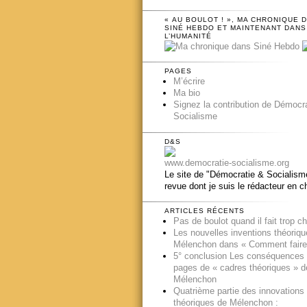
« AU BOULOT ! », MA CHRONIQUE 
SINÉ HEBDO ET MAINTENANT DANS
L’HUMANITÉ
PAGES
M’écrire
Ma bio
Signez la contribution de Démocr
Socialisme
D&S
www.democratie-socialisme.org
Le site de "Démocratie & Socialisme
revue dont je suis le rédacteur en c
ARTICLES RÉCENTS
Pas de boulot quand il fait trop c
Les nouvelles inventions théoriq
Mélenchon dans « Comment faire
5° conclusion Les conséquences
pages de « cadres théoriques » d
Mélenchon
Quatrième partie des innovations
théoriques de Mélenchon :