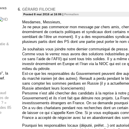
DANS
GÉRARD FILOCHE
Posted 8 mai 2016 at 16:06
|
Permalien
Mesdames, Messieurs,
Je ne peux pas commencer mon message par chers amis, chers 
énormément de contacts politiques et syndicaux dont certains n
semblant de l’être un moment). Il y a des responsables syndicau
plusieurs partis dont des PS dont une partie peut porter le nom d
atie &
Je souhaitais vous joindre notre dernier communiqué de presse.
Comme vous le verrez nous avons des solutions industrielles pou
ce sans l’aide de l’AFII) qui sont tous très solides. Il y a même 
investir énormément en Europe et l’Iran via la NIOC qui est ce q
milieu du pétrole.
", la
Est-ce que les responsables du Gouvernement peuvent dire aujo
hef.
du marché iranien (et des autres). Renault a perdu pendant le b
sans compter les sommes perdues en Russie (il y a actuellement
Russie attendant leurs licenciements)
haud
Personne n’est allé chercher des candidats à la reprise à notre 
ues de
Gouvernement) et ils n’ont fait que détruire nos projets. La Fra
 ? »
investissements étrangers en France. On se demande pourquoi
 des 85
On a vu des charlatans pendant nos recherches dont un certain 
e
de laisser ce qui s’appelle Kem One. Si je vous expliquais comme
France a accepté de négocier avec lui en abandonnant des so
Pourquoi les responsables locaux (député, préfet…) ont autorisé