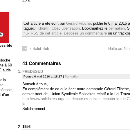
Zola.
Cet article a été écrit par
Gérard Filoche
, publié le
6 mai 2016 à
tagué
El Khomri
,
Uber
,
uberisation
. Bookmarkez le
permalien
. 
flux RSS de cet article
.
Déposez un commentaire
ou un trackb
possible
«
Salut Bob
Halte au 49 
iloche
41
Commentaires
ite à 60
 Claude
FREDESUD
Posted 6 mai 2016 at 18:17
|
Permalien
t la
Bonsoir à tous,
ise
En complément de ce qu’a écrit notre camarade Gérard Filoche, je 
opéenne,
dernier tract de l’Union Syndicale Solidaires relatif à la Loi Trava
t d’un
http://www.solidaires.org/Les-depute-es-doivent-ecouter-la-rue-Gr
la
Solidairement.
1956