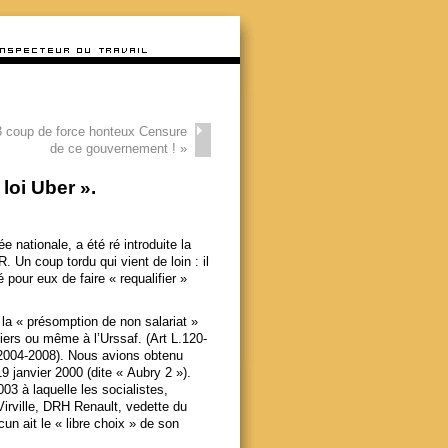
3 coup de force honteux Censure
de ce gouvernement !
»
loi Uber ».
e nationale, a été ré introduite la
. Un coup tordu qui vient de loin : il
 pour eux de faire « requalifier »
nt la « présomption de non salariat »
iers ou même à l’Urssaf. (Art L.120-
e 2004-2008). Nous avions obtenu
9 janvier 2000 (dite « Aubry 2 »).
003 à laquelle les socialistes,
irville, DRH Renault, vedette du
n ait le « libre choix » de son