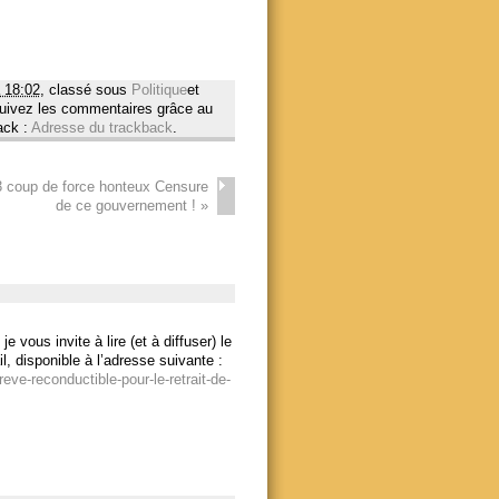
 18:02
, classé sous
Politique
et
Suivez les commentaires grâce au
ack :
Adresse du trackback
.
3 coup de force honteux Censure
de ce gouvernement !
»
vous invite à lire (et à diffuser) le
il, disponible à l’adresse suivante :
eve-reconductible-pour-le-retrait-de-