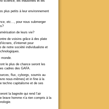
 science, les industriels et les
es plus petits à leur environnement
lence, etc…, pour nous submerger
es?
mérisation de leurs vie?
contre de voisins grâce à des plate
d’écrans, d’internet pour
e notre société individualiste et
technologiques.
re monde.
ont le plus de chance seront les
 les cadres des GAFA.
sources, flux, cyborgs, soumis au
uvre nous-mêmes) et in fine à la
de techno capitalisme et de ses
ont la bagnole qui rend l’air
 ce brave homme n’a rien compris à la
nologie.