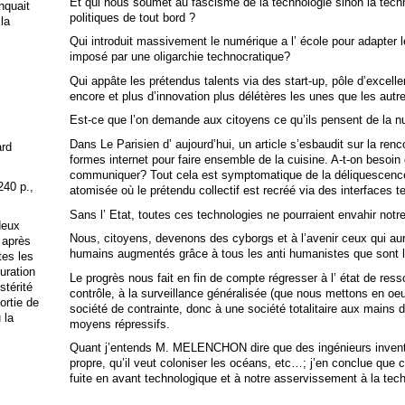
Et qui nous soumet au fascisme de la technologie sinon la techno
anquait
politiques de tout bord ?
 la
Qui introduit massivement le numérique a l’ école pour adapter l
imposé par une oligarchie technocratique?
Qui appâte les prétendus talents via des start-up, pôle d’excel
encore et plus d’innovation plus délétères les unes que les autr
Est-ce que l’on demande aux citoyens ce qu’ils pensent de la nu
Dans Le Parisien d’ aujourd’hui, un article s’esbaudit sur la ren
ard
formes internet pour faire ensemble de la cuisine. A-t-on besoin 
communiquer? Tout cela est symptomatique de la déliquescence d
240 p.,
atomisée où le prétendu collectif est recréé via des interfaces 
Sans l’ Etat, toutes ces technologies ne pourraient envahir not
deux
Nous, citoyens, devenons des cyborgs et à l’avenir ceux qui aur
 après
humains augmentés grâce à tous les anti humanistes que sont
tes les
uration
Le progrès nous fait en fin de compte régresser à l’ état de res
stérité
contrôle, à la surveillance généralisée (que nous mettons en oe
ortie de
société de contrainte, donc à une société totalitaire aux mains 
 la
moyens répressifs.
Quant j’entends M. MELENCHON dire que des ingénieurs inventer
propre, qu’il veut coloniser les océans, etc…; j’en conclue que
fuite en avant technologique et à notre asservissement à la tech