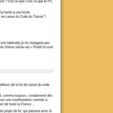
ion ? Est-ce que c’est ce que le PS
la honte a une limite
 en cause du Code du Travail ?
son habitude) je ne changerai pas
 du XIème siècle est « Plutôt la mort
ailleurs de la loi de casse du code
ied, comme toujours, condamnent des
iser une manifestation centrale à.
lleurs de toute la France…
du projet de loi, qui passera avec le