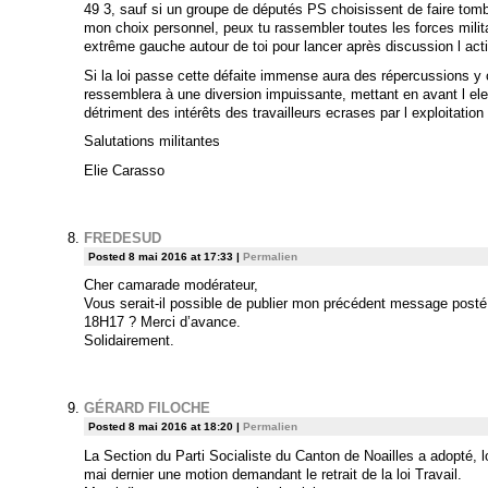
49 3, sauf si un groupe de députés PS choisissent de faire tomb
mon choix personnel, peux tu rassembler toutes les forces milit
extrême gauche autour de toi pour lancer après discussion l acti
Si la loi passe cette défaite immense aura des répercussions y 
ressemblera à une diversion impuissante, mettant en avant l ele
détriment des intérêts des travailleurs ecrases par l exploitation 
Salutations militantes
Elie Carasso
FREDESUD
Posted 8 mai 2016 at 17:33
|
Permalien
Cher camarade modérateur,
Vous serait-il possible de publier mon précédent message posté 
18H17 ? Merci d’avance.
Solidairement.
GÉRARD FILOCHE
Posted 8 mai 2016 at 18:20
|
Permalien
La Section du Parti Socialiste du Canton de Noailles a adopté, l
mai dernier une motion demandant le retrait de la loi Travail.