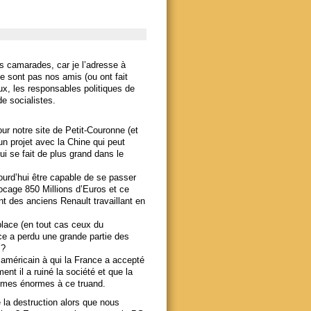
camarades, car je l’adresse à
e sont pas nos amis (ou ont fait
x, les responsables politiques de
e socialistes.
r notre site de Petit-Couronne (et
un projet avec la Chine qui peut
ui se fait de plus grand dans le
urd’hui être capable de se passer
locage 850 Millions d’Euros et ce
 des anciens Renault travaillant en
place (en tout cas ceux du
nce a perdu une grande partie des
 ?
américain à qui la France a accepté
nt il a ruiné la société et que la
mmes énormes à ce truand.
 la destruction alors que nous