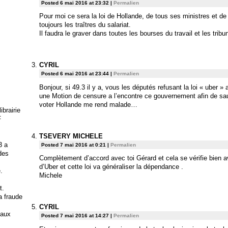
Posted 6 mai 2016 at 23:32
|
Permalien
Pour moi ce sera la loi de Hollande, de tous ses ministres et de
toujours les traîtres du salariat.
Il faudra le graver dans toutes les bourses du travail et les tr
CYRIL
Posted 6 mai 2016 at 23:44
|
Permalien
Bonjour, si 49.3 il y a, vous les députés refusant la loi « uber 
une Motion de censure a l’encontre ce gouvernement afin de sau
voter Hollande me rend malade…
brairie
F
TSEVERY MICHELE
3 a
Posted 7 mai 2016 at 0:21
|
Permalien
 des
Complètement d’accord avec toi Gérard et cela se vérifie bien a
d’Uber et cette loi va généraliser la dépendance .
.
Michele
t.
la fraude
CYRIL
 aux
Posted 7 mai 2016 at 14:27
|
Permalien