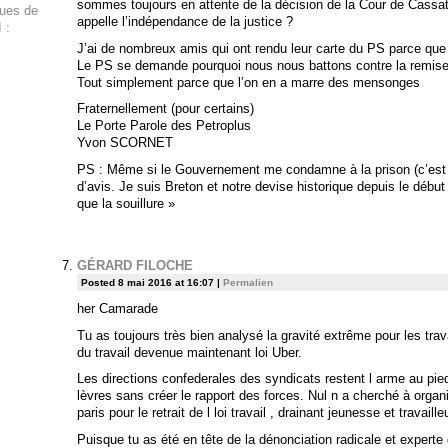
sommes toujours en attente de la décision de la Cour de Cassat
ques de
appelle l’indépendance de la justice ?
 :
J’ai de nombreux amis qui ont rendu leur carte du PS parce que 
Le PS se demande pourquoi nous nous battons contre la remise
Tout simplement parce que l’on en a marre des mensonges
Fraternellement (pour certains)
Le Porte Parole des Petroplus
Yvon SCORNET
PS : Même si le Gouvernement me condamne à la prison (c’est 
d’avis. Je suis Breton et notre devise historique depuis le début
que la souillure »
GÉRARD FILOCHE
Posted 8 mai 2016 at 16:07
|
Permalien
her Camarade
Tu as toujours très bien analysé la gravité extrême pour les trav
du travail devenue maintenant loi Uber.
Les directions confederales des syndicats restent l arme au p
lèvres sans créer le rapport des forces. Nul n a cherché à organ
paris pour le retrait de l loi travail , drainant jeunesse et travai
Puisque tu as été en tête de la dénonciation radicale et experte 