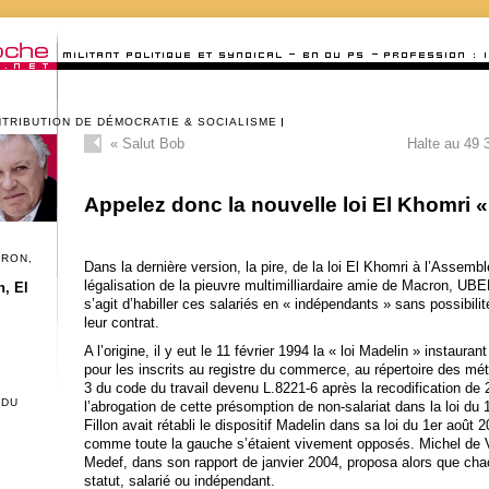
NTRIBUTION DE DÉMOCRATIE & SOCIALISME
«
Salut Bob
Halte au 49 
Appelez donc la nouvelle loi El Khomri « 
CRON,
Dans la dernière version, la pire, de la loi El Khomri à l’Assemblé
légalisation de la pieuvre multimilliardaire amie de Macron, UBER
, El
s’agit d’habiller ces salariés en « indépendants » sans possibilité
leur contrat.
A l’origine, il y eut le 11 février 1994 la « loi Madelin » instaura
pour les inscrits au registre du commerce, au répertoire des mét
3 du code du travail devenu L.8221-6 après la recodification d
 DU
l’abrogation de cette présomption de non-salariat dans la loi du 1
Fillon avait rétabli le dispositif Madelin dans sa loi du 1er août 2
comme toute la gauche s’étaient vivement opposés. Michel de V
Medef, dans son rapport de janvier 2004, proposa alors que chacu
statut, salarié ou indépendant.