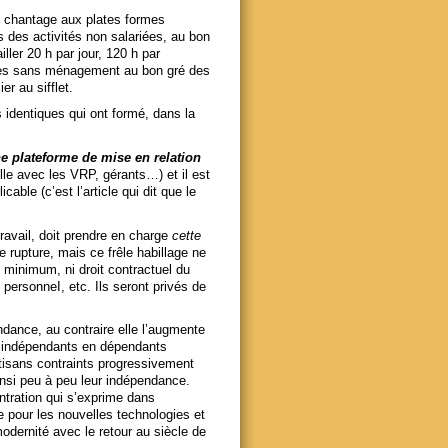
e chantage aux plates formes
s des activités non salariées, au bon
ler 20 h par jour, 120 h par
ables sans ménagement au bon gré des
r au sifflet.
identiques qui ont formé, dans la
une plateforme de mise en relation
lle avec les VRP, gérants…) et il est
cable (c’est l’article qui dit que le
travail, doit prendre en charge
cette
e rupture, mais ce frêle habillage ne
 minimum, ni droit contractuel du
u personneI, etc. Ils seront privés de
dance, au contraire elle l’augmente
 indépendants en dépendants
tisans contraints progressivement
insi peu à peu leur indépendance.
ntration qui s’exprime dans
nesse pour les nouvelles technologies et
 modernité avec le retour au siècle de