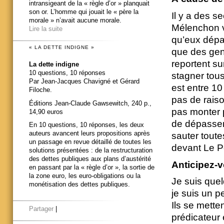
intransigeant de la « règle d’or » planquait
son or. L’homme qui jouait le « père la
Il y a des 
morale » n’avait aucune morale.
Mélenchon v
Lire la suite
qu’eux dépas
« LA DETTE INDIGNE »
que des gens
reportent su
La dette indigne
10 questions, 10 réponses
stagner tous
Par Jean-Jacques Chavigné et Gérard
est entre 10
Filoche.
pas de raiso
Éditions Jean-Claude Gawsewitch, 240 p.,
pas monter p
14,90 euros
de dépasser 
En 10 questions, 10 réponses, les deux
auteurs avancent leurs propositions après
sauter toute
un passage en revue détaillé de toutes les
devant Le Pe
solutions présentées : de la restructuration
des dettes publiques aux plans d’austérité
Anticipez-v
en passant par la « règle d’or », la sortie de
la zone euro, les euro-obligations ou la
Je suis quel
monétisation des dettes publiques.
je suis un p
Ils se mette
Partager
|
prédicateur 