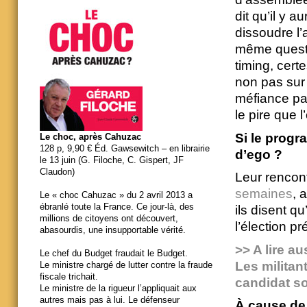
dit qu’il y 
dissoudre l’
même questi
timing, cert
non pas sur 
méfiance par
le pire que l
Si le progr
Le choc, après Cahuzac
128 p, 9,90 € Éd. Gawsewitch – en librairie
d’ego ?
le 13 juin (G. Filoche, C. Gispert, JF
Claudon)
Leur rencon
semaines
, 
Le « choc Cahuzac » du 2 avril 2013 a
ébranlé toute la France. Ce jour-là, des
ils disent qu
millions de citoyens ont découvert,
l’élection pr
abasourdis, une insupportable vérité.
>> A lire a
Le chef du Budget fraudait le Budget.
Les militan
Le ministre chargé de lutter contre la fraude
fiscale trichait.
candidat so
Le ministre de la rigueur l’appliquait aux
autres mais pas à lui. Le défenseur
À cause de