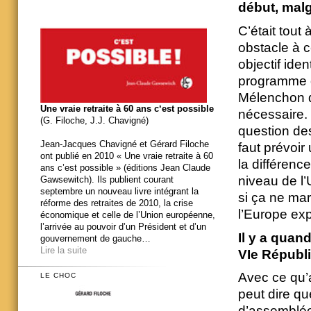
début, malg
C’était tout 
obstacle à c
objectif ide
programme q
Mélenchon di
Une vraie retraite à 60 ans c‘est possible
nécessaire.
(G. Filoche, J.J. Chavigné)
question de
Jean-Jacques Chavigné et Gérard Filoche
faut prévoir 
ont publié en 2010 « Une vraie retraite à 60
la différenc
ans c’est possible » (éditions Jean Claude
niveau de l’
Gawsewitch). Ils publient courant
septembre un nouveau livre intégrant la
si ça ne mar
réforme des retraites de 2010, la crise
l’Europe exp
économique et celle de l’Union européenne,
l’arrivée au pouvoir d’un Président et d’un
Il y a quan
gouvernement de gauche…
Lire la suite
VIe Républi
Avec ce qu’
LE CHOC
peut dire q
d’assemblée 