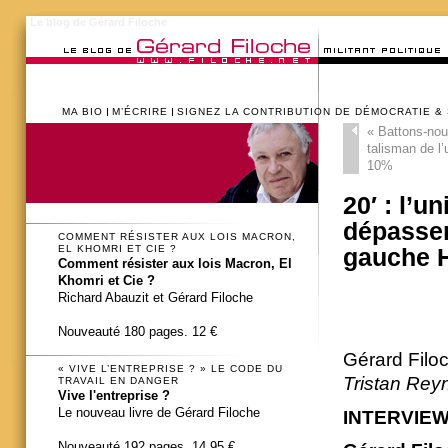
Le blog de Gérard Filoche
MA BIO
M’ÉCRIRE
SIGNEZ LA CONTRIBUTION DE DÉMOCRATIE &
«
Battons-nous
talisman de l’
10%
20′ : l’
dépasser 
COMMENT RÉSISTER AUX LOIS MACRON,
EL KHOMRI ET CIE ?
gauche 
Comment résister aux lois Macron, El
Khomri et Cie ?
Richard Abauzit et Gérard Filoche
Nouveauté 180 pages. 12 €
Gérard Filo
« VIVE L’ENTREPRISE ? » LE CODE DU
Tristan Rey
TRAVAIL EN DANGER
Vive l'entreprise ?
Le nouveau livre de Gérard Filoche
INTERVIE
Nouveauté 192 pages. 14,95 €