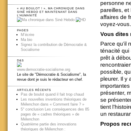
personne ne
« AU BOULOT ! », MA CHRONIQUE DANS
pareilles, e
SINÉ HEBDO ET MAINTENANT DANS
L’HUMANITÉ
affaires de 
voyez-vous.
PAGES
Vous dites 
M’écrire
Ma bio
Parce qu’il 
Signez la contribution de Démocratie &
Socialisme
ténacité qui
prêt à débo
D&S
rencontraien
www.democratie-socialisme.org
possible, qu
Le site de "Démocratie & Socialisme", la
pleurer. Il 
revue dont je suis le rédacteur en chef.
importantes 
ARTICLES RÉCENTS
présenter, m
Pas de boulot quand il fait trop chaud
se présenter
Les nouvelles inventions théoriques de
Mélenchon dans « Comment faire ? »
tient l’hist
5° conclusion Les conséquences des 85
un restauran
pages de « cadres théoriques » de
Mélenchon
Propos recue
Quatrième partie des innovations
théoriques de Mélenchon :