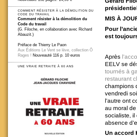
Gérard Filo
présidentie
COMMENT RÉSISTER À LA DÉMOLITION DU
CODE DU TRAVAIL
MIS À JOUR
Comment résister à la démolition du
Code du travail
Pour l’anci
(G. Filoche, en collaboration avec Richard
Abauzit.)
est toujou
Préface de Thierry Le Paon
Aux Éditions Le Vent se lève, collection Ô
Rages !
Nouveauté 116 p. 10 euros
Après
l’acc
EELV se dési
UNE VRAIE RETRAITE À 60 ANS
tournés à g
restaurant c
champions d
vendredi soir
l’autre ont 
au moral de
socialiste, i
absence d’e
Un accord 