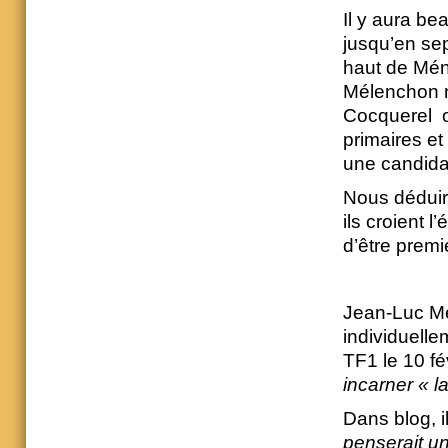
Il y aura b
jusqu’en se
haut de Méni
Mélenchon n
Cocquerel ou
primaires et
une candida
Nous déduir
ils croient l
d’être prem
Jean-Luc Mé
individuell
TF1 le 10 fé
incarner « l
Dans blog, il
penserait un