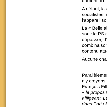
doutent, il 
A défaut, la
socialistes,
l’appareil so
La « Belle a
sortir le PS 
dépasser, d’
combinaison
contenu attr
Aucune cha
Parallèleme
n’y croyons 
François Fil
«
le propos 
affligeant. 
dans Paris-M