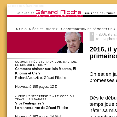
Le blog de Gérard Filoche
MA BIO
M’ÉCRIRE
SIGNEZ LA CONTRIBUTION DE DÉMOCRATIE &
«
2006, il y a
battu a plate 
2016, il
primaire
COMMENT RÉSISTER AUX LOIS MACRON,
EL KHOMRI ET CIE ?
Comment résister aux lois Macron, El
On est en j
Khomri et Cie ?
Richard Abauzit et Gérard Filoche
promesses d
Nouveauté 180 pages. 12 €
« VIVE L’ENTREPRISE ? » LE CODE DU
Dés le débu
TRAVAIL EN DANGER
Vive l'entreprise ?
temps joue c
Le nouveau livre de Gérard Filoche
hâter sa mis
alternative 
Nouveauté 192 pages. 14,95 €