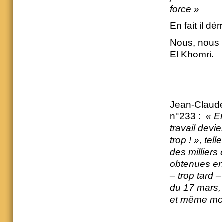
force
»
En fait il d
Nous, nous 
El Khomri.
Jean-Claude
n°233 :
« En
travail devi
trop !
», tell
des milliers
obtenues en 
– trop tard 
du 17 mars, 
et même mou