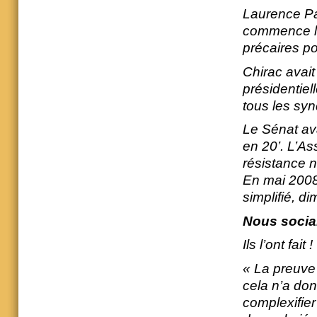
Laurence Par
commence le 
précaires pou
Chirac avai
présidentie
tous les synd
Le Sénat ava
en 20’. L’As
résistance 
En mai 2008 l
simplifié, di
Nous social
Ils l’ont fait !
« La preuve
cela n’a don
complexifier