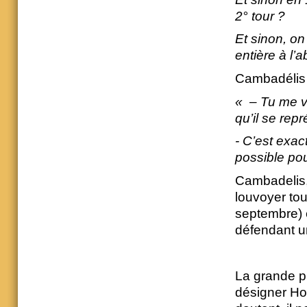
2° tour ?
Et sinon, o
entière à l’
Cambadélis 
« – Tu me voi
qu’il se rep
- C’est exac
possible pou
Cambadelis, 
louvoyer tou
septembre) e
défendant un
La grande pr
désigner Ho