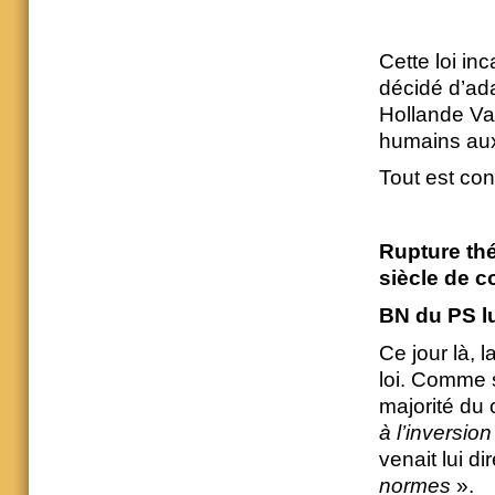
Cette loi inc
décidé d’ad
Hollande Val
humains aux
Tout est conc
Rupture thé
siècle de c
BN du PS l
Ce jour là, 
loi. Comme s
majorité du
à l’inversio
venait lui d
normes
».