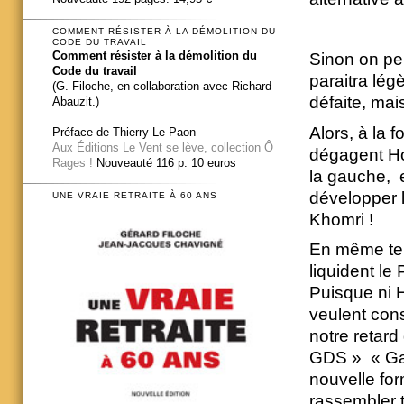
COMMENT RÉSISTER À LA DÉMOLITION DU
CODE DU TRAVAIL
Comment résister à la démolition du
Sinon on per
Code du travail
paraitra lé
(G. Filoche, en collaboration avec Richard
défaite, mai
Abauzit.)
Alors, à la 
Préface de Thierry Le Paon
Aux Éditions Le Vent se lève, collection Ô
dégagent Hol
Rages !
Nouveauté 116 p. 10 euros
la gauche, e
développer l
UNE VRAIE RETRAITE À 60 ANS
Khomri !
En même temp
liquident le
Puisque ni 
veulent cons
notre retard
GDS » « Gau
nouvelle for
rassembler t