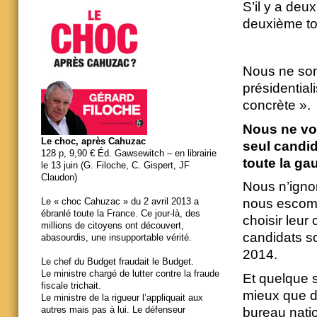
S’il y a de
deuxième tou
Nous ne som
présidential
concrète ».
Nous ne voy
Le choc, après Cahuzac
seul candid
128 p, 9,90 € Éd. Gawsewitch – en librairie
toute la ga
le 13 juin (G. Filoche, C. Gispert, JF
Claudon)
Nous n’ignor
nous escomp
Le « choc Cahuzac » du 2 avril 2013 a
ébranlé toute la France. Ce jour-là, des
choisir leur 
millions de citoyens ont découvert,
candidats so
abasourdis, une insupportable vérité.
2014.
Le chef du Budget fraudait le Budget.
Le ministre chargé de lutter contre la fraude
Et quelque so
fiscale trichait.
mieux que de
Le ministre de la rigueur l’appliquait aux
autres mais pas à lui. Le défenseur
bureau natio