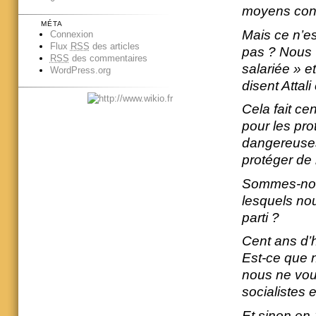
moyens cont
MÉTA
Mais ce n’es
Connexion
Flux
RSS
des articles
pas ? Nous v
RSS
des commentaires
salariée » 
WordPress.org
disent Attali
Cela fait cen
pour les pro
dangereuses 
protéger de l
Sommes-nous
lesquels nou
parti ?
Cent ans d’hi
Est-ce que n
nous ne voul
socialistes 
Et sinon en 