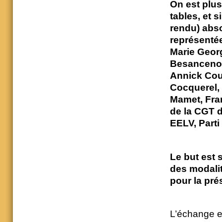
On est plus
tables, et 
rendu) abso
représentée
Marie Georg
Besancenot,
Annick Cou
Cocquerel, 
Mamet, Fran
de la CGT d
EELV, Part
Le but est 
des modali
pour la pré
L’échange es