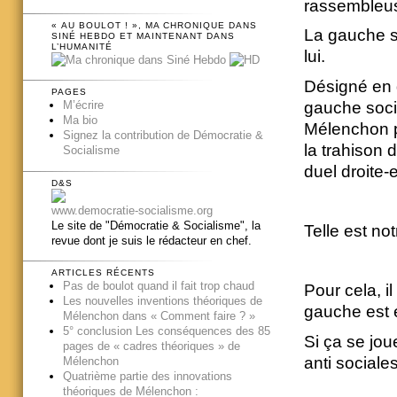
rassembleu
« AU BOULOT ! », MA CHRONIQUE DANS
La gauche s
SINÉ HEBDO ET MAINTENANT DANS
L’HUMANITÉ
lui.
Désigné en d
PAGES
gauche soci
M’écrire
Ma bio
Mélenchon p
Signez la contribution de Démocratie &
la trahison 
Socialisme
duel droite-
D&S
www.democratie-socialisme.org
Le site de "Démocratie & Socialisme", la
Telle est not
revue dont je suis le rédacteur en chef.
ARTICLES RÉCENTS
Pas de boulot quand il fait trop chaud
Pour cela, i
Les nouvelles inventions théoriques de
gauche est é
Mélenchon dans « Comment faire ? »
5° conclusion Les conséquences des 85
Si ça se jou
pages de « cadres théoriques » de
anti sociale
Mélenchon
Quatrième partie des innovations
théoriques de Mélenchon :