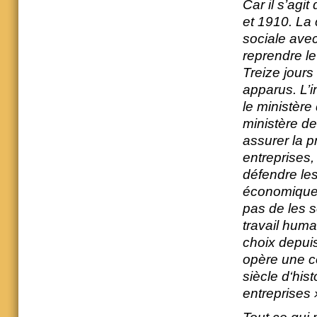
Car il s’agi
et 1910. La 
sociale ave
reprendre le
Treize jours
apparus. L’in
le ministère
ministère de 
assurer la p
entreprises, 
défendre les
économiques.
pas de les 
travail huma
choix depuis
opère une co
siècle d‘his
entreprises 