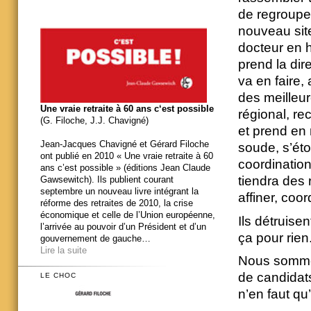
de regroupe
nouveau si
docteur en hi
prend la dir
va en faire,
des meilleur
Une vraie retraite à 60 ans c‘est possible
régional, r
(G. Filoche, J.J. Chavigné)
et prend en 
Jean-Jacques Chavigné et Gérard Filoche
soude, s’éto
ont publié en 2010 « Une vraie retraite à 60
coordination
ans c’est possible » (éditions Jean Claude
tiendra des 
Gawsewitch). Ils publient courant
septembre un nouveau livre intégrant la
affiner, coo
réforme des retraites de 2010, la crise
économique et celle de l’Union européenne,
Ils détruisen
l’arrivée au pouvoir d’un Président et d’un
ça pour rien
gouvernement de gauche…
Lire la suite
Nous sommes
de candidats
LE CHOC
n’en faut qu