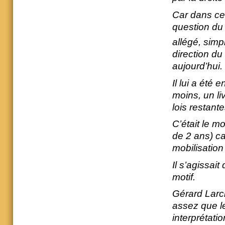
Car dans ce 
question du 
allégé, sim
direction d
aujourd’hui.
Il lui a été
moins, un li
lois restant
C’était le m
de 2 ans) ca
mobilisation
Il s’agissai
motif.
Gérard Larche
assez que l
interprétati