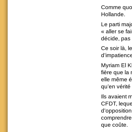
Comme quoi c
Hollande.
Le parti maj
« aller se fa
décide, pas 
Ce soir là, 
d’impatience
Myriam El Kh
fière que la 
elle même ét
qu’en vérité
Ils avaient 
CFDT, lequel
d’opposition
comprendre a
que coûte.