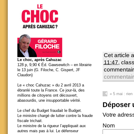
Cet article 
Le choc, après Cahuzac
11:47
, cla
128 p, 9,90 € Éd. Gawsewitch – en librairie
commentair
le 13 juin (G. Filoche, C. Gispert, JF
Claudon)
commentai
Le « choc Cahuzac » du 2 avril 2013 a
ébranlé toute la France. Ce jour-là, des
«
5 mai : rien
millions de citoyens ont découvert,
abasourdis, une insupportable vérité.
Déposer 
Le chef du Budget fraudait le Budget.
Votre adres
Le ministre chargé de lutter contre la fraude
fiscale trichait.
Nom
Le ministre de la rigueur l’appliquait aux
autres mais pas à lui. Le défenseur