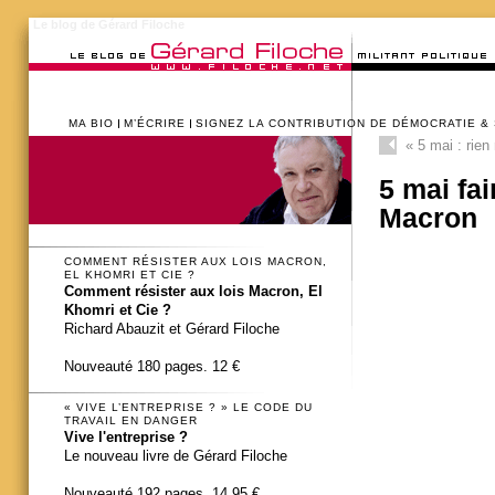
Le blog de Gérard Filoche
MA BIO
M’ÉCRIRE
SIGNEZ LA CONTRIBUTION DE DÉMOCRATIE &
«
5 mai : rien
5 mai fai
Macron
COMMENT RÉSISTER AUX LOIS MACRON,
EL KHOMRI ET CIE ?
Comment résister aux lois Macron, El
Khomri et Cie ?
Richard Abauzit et Gérard Filoche
Nouveauté 180 pages. 12 €
« VIVE L’ENTREPRISE ? » LE CODE DU
TRAVAIL EN DANGER
Vive l'entreprise ?
Le nouveau livre de Gérard Filoche
Nouveauté 192 pages. 14,95 €