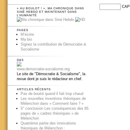
CAP
« AU BOULOT ! », MA CHRONIQUE DANS
SINÉ HEBDO ET MAINTENANT DANS
L’HUMANITÉ
PAGES
M’écrire
Ma bio
Signez la contribution de Démocratie &
Socialisme
D&S
www.democratie-socialisme.org
Le site de "Démocratie & Socialisme", la
revue dont je suis le rédacteur en chef.
ARTICLES RÉCENTS
Pas de boulot quand il fait trop chaud
Les nouvelles inventions théoriques de
Mélenchon dans « Comment faire ? »
5° conclusion Les conséquences des 85
pages de « cadres théoriques » de
Mélenchon
Quatrième partie des innovations
théoriques de Mélenchon :