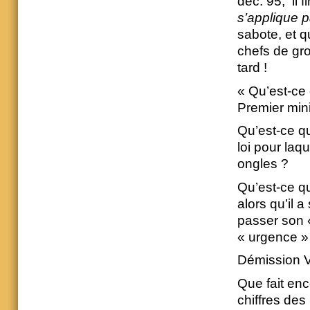
déc. 95, il f
s’applique 
sabote, et qu
chefs de gr
tard !
« Qu’est-ce 
Premier mini
Qu’est-ce qu
loi pour laq
ongles ?
Qu’est-ce q
alors qu’il a
passer son «
« urgence »
Démission Vi
Que fait en
chiffres des