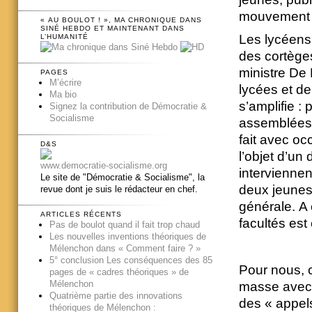
mouvement f
« AU BOULOT ! », MA CHRONIQUE DANS
SINÉ HEBDO ET MAINTENANT DANS
Les lycéens,
L’HUMANITÉ
des cortège
ministre De
PAGES
M’écrire
lycées et de
Ma bio
s’amplifie :
Signez la contribution de Démocratie &
Socialisme
assemblées 
fait avec oc
D&S
l’objet d’un
www.democratie-socialisme.org
intervienne
Le site de "Démocratie & Socialisme", la
deux jeunes 
revue dont je suis le rédacteur en chef.
générale. A 
ARTICLES RÉCENTS
facultés es
Pas de boulot quand il fait trop chaud
Les nouvelles inventions théoriques de
Mélenchon dans « Comment faire ? »
5° conclusion Les conséquences des 85
Pour nous, c
pages de « cadres théoriques » de
Mélenchon
masse avec t
Quatrième partie des innovations
des « appels
théoriques de Mélenchon :