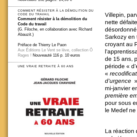
COMMENT RÉSISTER À LA DÉMOLITION DU
Villepin, p
CODE DU TRAVAIL
Comment résister à la démolition du
nette défait
Code du travail
désordonnée 
(G. Filoche, en collaboration avec Richard
Abauzit.)
Sarkozy en t
croyant au P
Préface de Thierry Le Paon
Aux Éditions Le Vent se lève, collection Ô
l’apprentissa
Rages !
Nouveauté 116 p. 10 euros
de 15 ans, p
période « d’
UNE VRAIE RETRAITE À 60 ANS
«
recodifica
d’urgence
»
mi-janvier 
première e
pour sous em
le Medef ne 
La réaction