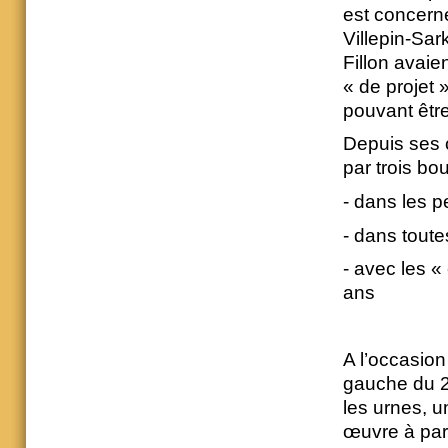
est concerné
Villepin-Sar
Fillon avaie
« de projet 
pouvant êtr
Depuis ses o
par trois bou
- dans les p
- dans tout
- avec les «
ans
A l’occasio
gauche du 28
les urnes, un
œuvre à par