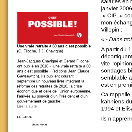
salariés en r
janvier 2006
» CIP » con
mon échange
Villepin :
« -
Dans troi
Une vraie retraite à 60 ans c‘est possible
A partir du 
(G. Filoche, J.J. Chavigné)
décortiquant
Jean-Jacques Chavigné et Gérard Filoche
vite l’opin
ont publié en 2010 « Une vraie retraite à 60
sondages bid
ans c’est possible » (éditions Jean Claude
Gawsewitch). Ils publient courant
semblable à 
septembre un nouveau livre intégrant la
est en prem
réforme des retraites de 2010, la crise
économique et celle de l’Union européenne,
Ca rappelle 
l’arrivée au pouvoir d’un Président et d’un
kahniens du
gouvernement de gauche…
Lire la suite
1994 et Eli
LE CHOC
Ils n’appren