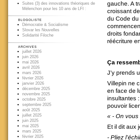
gauche. A tr
Suites (3) des innovations théoriques de
Mélenchon pour les 10 ans de LFI :
croissant d
du Code du t
BLOGOLISTE
Démocratie & Socialisme
commencent à
Slovar les Nouvelles
droits fonda
Solidarité Filoche
réécriture e
ARCHIVES
juillet 2026
juin 2026
Ça ressemb
mai 2026
avril 2026
J’y prends u
mars 2026
février 2026
Villepin ne
janvier 2026
décembre 2025
en face de l
novembre 2025
insultantes 
octobre 2025
septembre 2025
pouvoir licen
août 2025
juillet 2025
« - On vous 
juin 2025
mai 2025
Et il dit a
mars 2025
- Pliez l’éc
février 2025