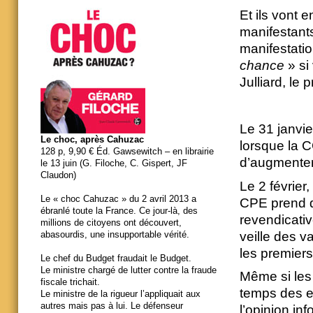
Et ils vont 
manifestants
manifestatio
chance
» si
Julliard, le 
Le 31 janvie
Le choc, après Cahuzac
lorsque la C
128 p, 9,90 € Éd. Gawsewitch – en librairie
d’augmenter 
le 13 juin (G. Filoche, C. Gispert, JF
Claudon)
Le 2 février
Le « choc Cahuzac » du 2 avril 2013 a
CPE prend d
ébranlé toute la France. Ce jour-là, des
revendicative
millions de citoyens ont découvert,
veille des v
abasourdis, une insupportable vérité.
les premiers
Le chef du Budget fraudait le Budget.
Le ministre chargé de lutter contre la fraude
Même si les 
fiscale trichait.
temps des e
Le ministre de la rigueur l’appliquait aux
autres mais pas à lui. Le défenseur
l’opinion i