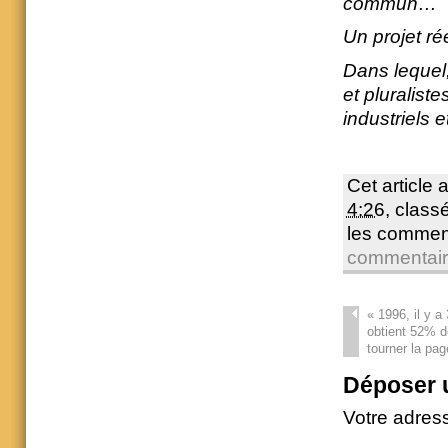
commun…
Un projet ré
Dans lequel,
et pluralist
industriels 
Cet article 
4:26
, clas
les commen
commentai
«
1996, il y a
obtient 52% d
tourner la pa
Déposer 
Votre adres