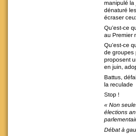
manipulé la
dénaturé les
écraser ceux
Qu’est-ce qu
au Premier m
Qu’est-ce q
de groupes 
proposent u
en juin, ado
Battus, défa
la reculade
Stop !
« Non seulem
élections an
parlementair
Débat à gau