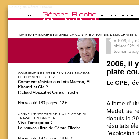
Le blog de Gérard Filoche
MA BIO
M’ÉCRIRE
SIGNEZ LA CONTRIBUTION DE DÉMOCRATIE &
«
1996, il y a
obtient 52% d
tourner la pa
2006, il 
plate co
COMMENT RÉSISTER AUX LOIS MACRON,
EL KHOMRI ET CIE ?
Le CPE, éco
Comment résister aux lois Macron, El
Khomri et Cie ?
Richard Abauzit et Gérard Filoche
A force d’ult
Nouveauté 180 pages. 12 €
Medef, se re
« VIVE L’ENTREPRISE ? » LE CODE DU
depuis le 29
TRAVAIL EN DANGER
Vive l'entreprise ?
résultats él
Le nouveau livre de Gérard Filoche
l’explosion
Nouveauté 192 pages. 14,95 €