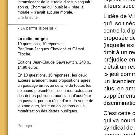
intransigeant de la « règle d’or » planquait
à leurs suc
son or. L’homme qui jouait le « père la
morale » n’avait aucune morale.
L’idée de Vi
Lire la suite
qu’il soit né
« LA DETTE INDIGNE »
contre la dig
proposée dep
La dette indigne
10 questions, 10 réponses
(laquelle ex
Par Jean-Jacques Chavigné et Gérard
droit à un r
Filoche.
préjudice en
Éditions Jean-Claude Gawsewitch, 240 p.,
c’était un r
14,90 euros
» jeté comm
En 10 questions, 10 réponses, les deux
un licenciem
auteurs avancent leurs propositions après
un passage en revue détaillé de toutes les
plus, en amo
solutions présentées : de la restructuration
supplémentai
des dettes publiques aux plans d’austérité
en passant par la « règle d’or », la sortie de
discriminati
la zone euro, les euro-obligations ou la
monétisation des dettes publiques.
C’est cette
qui va nourr
Partager
|
syndical de 
jeunes, publ