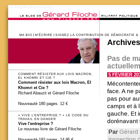
Le blog de Gérard Filoche
MA BIO
M’ÉCRIRE
SIGNEZ LA CONTRIBUTION DE DÉMOCRATIE &
Archives
Pas de ma
actuellem
5 FÉVRIER 201
COMMENT RÉSISTER AUX LOIS MACRON,
EL KHOMRI ET CIE ?
Comment résister aux lois Macron, El
Mécontenter
Khomri et Cie ?
face. A ne 
Richard Abauzit et Gérard Filoche
pas pour aut
Nouveauté 180 pages. 12 €
camps et à la
gauche. Et i
« VIVE L’ENTREPRISE ? » LE CODE DU
TRAVAIL EN DANGER
dorénavant t
Vive l'entreprise ?
Le nouveau livre de Gérard Filoche
Par
Gérard 
inspection d
Nouveauté 192 pages. 14,95 €