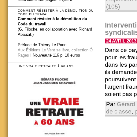
(105)
COMMENT RÉSISTER À LA DÉMOLITION DU
CODE DU TRAVAIL
Comment résister à la démolition du
Intervent
Code du travail
(G. Filoche, en collaboration avec Richard
syndicalis
Abauzit.)
24 AVRIL 2013 
Préface de Thierry Le Paon
Dans ce pays
Aux Éditions Le Vent se lève, collection Ô
Rages !
Nouveauté 116 p. 10 euros
pour les frau
dans les par
UNE VRAIE RETRAITE À 60 ANS
ils demandent
poursuivent 
l’argent fra
soient pas p
Par
Gérard 
de classe
,