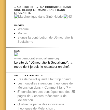
« AU BOULOT ! », MA CHRONIQUE DANS
SINÉ HEBDO ET MAINTENANT DANS
L’HUMANITÉ
PAGES
M’écrire
Ma bio
Signez la contribution de Démocratie &
Socialisme
D&S
www.democratie-socialisme.org
Le site de "Démocratie & Socialisme", la
revue dont je suis le rédacteur en chef.
ARTICLES RÉCENTS
Pas de boulot quand il fait trop chaud
Les nouvelles inventions théoriques de
Mélenchon dans « Comment faire ? »
5° conclusion Les conséquences des 85
pages de « cadres théoriques » de
Mélenchon
Quatrième partie des innovations
théoriques de Mélenchon :