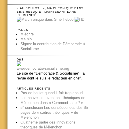
« AU BOULOT ! », MA CHRONIQUE DANS
SINÉ HEBDO ET MAINTENANT DANS
L’HUMANITÉ
PAGES
M’écrire
Ma bio
Signez la contribution de Démocratie &
Socialisme
D&S
www.democratie-socialisme.org
Le site de "Démocratie & Socialisme", la
revue dont je suis le rédacteur en chef.
ARTICLES RÉCENTS
Pas de boulot quand il fait trop chaud
Les nouvelles inventions théoriques de
Mélenchon dans « Comment faire ? »
5° conclusion Les conséquences des 85
pages de « cadres théoriques » de
Mélenchon
Quatrième partie des innovations
théoriques de Mélenchon :