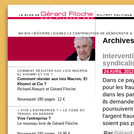
Le blog de Gérard Filoche
MA BIO
M’ÉCRIRE
SIGNEZ LA CONTRIBUTION DE DÉMOCRATIE &
Archives
Intervent
syndicalis
24 AVRIL 2013 
COMMENT RÉSISTER AUX LOIS MACRON,
EL KHOMRI ET CIE ?
Comment résister aux lois Macron, El
Dans ce pays
Khomri et Cie ?
pour les frau
Richard Abauzit et Gérard Filoche
dans les par
Nouveauté 180 pages. 12 €
ils demandent
poursuivent 
« VIVE L’ENTREPRISE ? » LE CODE DU
TRAVAIL EN DANGER
l’argent fra
Vive l'entreprise ?
soient pas p
Le nouveau livre de Gérard Filoche
Par
Gérard 
Nouveauté 192 pages. 14,95 €