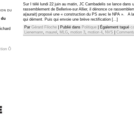
Sur I télé lundi 22 juin au matin, JC Cambadelis se lance dans 
rassemblement de Bellerive-sur Allier, il dénonce ce rassemblem
ION DU
a(aurait) proposé une « construction du PS avec le NPA ». A la 
 du
qui dément. Puis qui envoie une brève rectification [...]
Par
Gérard Filoche
|
Publié dans
Politique
|
Également tagué
c
Richard
Lienemann
,
maurel
,
MLG
,
motion 3
,
motion 4
,
NVS
|
Commentai
ction Ô