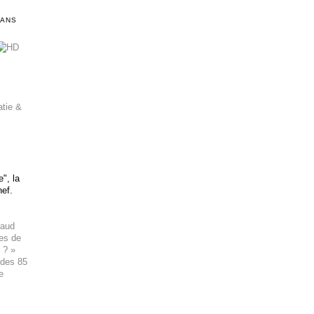
DANS
atie &
", la
hef.
haud
ues de
 ? »
 des 85
e