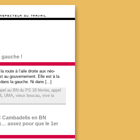
a gauche !
a route à l’aile droite aux néo-
est au gouvernement. Elle est à la
 dans la gauche. Ni dans [...]
pel au BN du PS 18 février
,
appel
4
,
UMA
,
vieux boucau
,
vive la
 JC Cambadelis en BN
eux… assez pour que le 1er