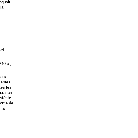
anquait
 la
ard
240 p.,
deux
 après
tes les
uration
stérité
ortie de
 la