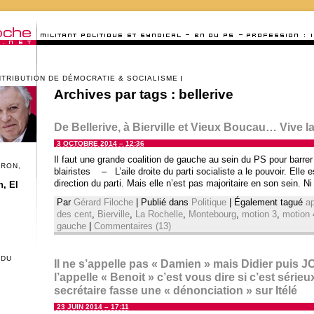
NTRIBUTION DE DÉMOCRATIE & SOCIALISME
Archives par tags :
bellerive
De Bellerive, à Bierville et Vieux Boucau… Vive l
3 OCTOBRE 2014 – 12:36
Il faut une grande coalition de gauche au sein du PS pour barrer l
CRON,
blairistes – L’aile droite du parti socialiste a le pouvoir. Elle 
direction du parti. Mais elle n’est pas majoritaire en son sein. Ni
, El
Par
Gérard Filoche
|
Publié dans
Politique
|
Également tagué
ap
des cent
,
Bierville
,
La Rochelle
,
Montebourg
,
motion 3
,
motion 
gauche
|
Commentaires (13)
 DU
Il ne s’appelle pas « Damien » mais Didier puis
l’appelle « Benoit » c’est vous dire si c’est séri
secrétaire fasse une « dénonciation » sur Itélé
23 JUIN 2014 – 17:11