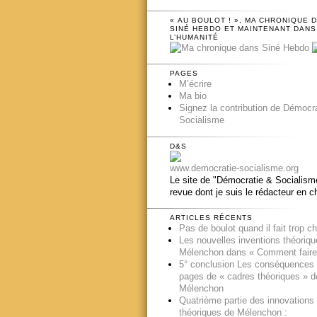
« AU BOULOT ! », MA CHRONIQUE 
SINÉ HEBDO ET MAINTENANT DANS
L’HUMANITÉ
PAGES
M’écrire
Ma bio
Signez la contribution de Démocr
Socialisme
D&S
www.democratie-socialisme.org
Le site de "Démocratie & Socialisme
revue dont je suis le rédacteur en c
ARTICLES RÉCENTS
Pas de boulot quand il fait trop c
Les nouvelles inventions théoriq
Mélenchon dans « Comment faire
5° conclusion Les conséquences
pages de « cadres théoriques » d
Mélenchon
Quatrième partie des innovations
théoriques de Mélenchon :