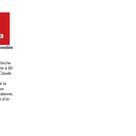
possible
iloche
ite à 60
 Claude
t la
ise
opéenne,
t d’un