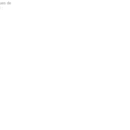
ques de
 :