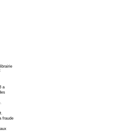
brairie
F
3 a
 des
.
t.
la fraude
 aux