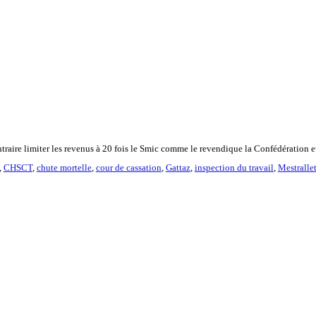
 contraire limiter les revenus à 20 fois le Smic comme le revendique la Confédération
,
CHSCT
,
chute mortelle
,
cour de cassation
,
Gattaz
,
inspection du travail
,
Mestralle