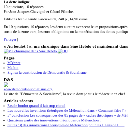
La dette indigne
10 questions, 10 réponses
Par Jean-Jacques Chavigné et Gérard Filoche.
Éditions Jean-Claude Gawsewitch, 240 p., 14,90 euros
En 10 questions, 10 réponses, les deux auteurs avancent leurs propositions après un
sortie de la zone euro, les euro-obligations ou la monétisation des dettes publiqu
Partager
|
« Au boulot ! », ma chronique dans Siné Hebdo et maintenant dan
Pages
M’écrire
Ma bio
Signez la contribution de Démocratie & Socialisme
D&S
www.democratie-socialisme.org
Le site de "Démocratie & Socialisme", la revue dont je suis le rédacteur en chef.
Articles récents
Pas de boulot quand il fait trop chaud
Les nouvelles inventions théoriques de Mélenchon dans « Comment faire ? »
5° conclusion Les conséquences des 85 pages de « cadres théoriques » de Mé
Quatrième partie des innovations théoriques de Mélenchon :
Suites (3) des innovations théoriques de Mélenchon pour les 10 ans de LFI :