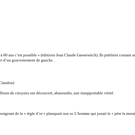
 60 ans c’est possible » (éditions Jean Claude Gawsewitch). Ils publient courant se
nt et d’un gouvernement de gauche…
 Claudon)
llions de citoyens ont découvert, abasourdis, une insupportable vérité.
ransigeant de la « règle d’or » planquait son or. L’homme qui jouait le « père la mor