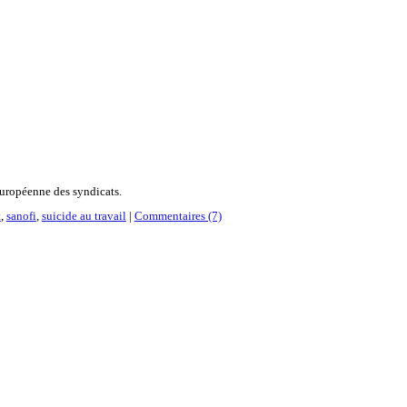
 européenne des syndicats.
t
,
sanofi
,
suicide au travail
|
Commentaires (7)