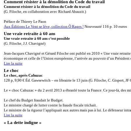
Comment résister à la démolition du Code du travail
Comment résister à la démolition du Code du travail
(G. Filoche, en collaboration avec Richard Abauzit.)
Préface de Thierry Le Paon
Aux Éditions Le Vent se lève, collection Ô Rages !
Nouveauté 116 p. 10 euros
Une vraie retraite à 60 ans
Une vraie retraite à 60 ans c‘est possible
(G. Filoche, J.J. Chavigné)
Jean-Jacques Chavigné et Gérard Filoche ont publié en 2010 « Une vraie retraite à
économique et celle de l’Union européenne, l’arrivée au pouvoir d’un Préside
Lire la suite
Le choc
Le choc, après Cahuzac
128 p, 9,90 € Éd. Gawsewitch – en librairie le 13 juin (G. Filoche, C. Gispert, JF
Le « choc Cahuzac » du 2 avril 2013 a ébranlé toute la France. Ce jour-là, des mi
Le chef du Budget fraudait le Budget.
Le ministre chargé de lutter contre la fraude fiscale trichait.
Le ministre de la rigueur l’appliquait aux autres mais pas à lui. Le défenseur int
Lire la suite
« La dette indigne »