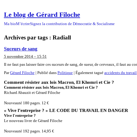
Le blog de Gérard Filoche
Ma bio
M’écrire
Signez la contribution de Démocratie & Socialisme
Archives par tags :
Radiall
Suceurs de sang
5 novembre 2014 – 15:51
Il ne faut pas laisser faire ces suceurs de sang, de sueur, de cerveaux, il faut au
Par
Gérard Filoche
|
Publié dans
Politique
|
Également tagué
accidents du travail
Comment résister aux lois Macron, El Khomri et Cie ?
Comment résister aux lois Macron, El Khomri et Cie ?
Richard Abauzit et Gérard Filoche
Nouveauté 180 pages. 12 €
« Vive l’entreprise ? » LE CODE DU TRAVAIL EN DANGER
Vive l'entreprise ?
Le nouveau livre de Gérard Filoche
Nouveauté 192 pages. 14,95 €