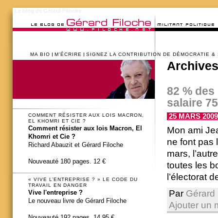
Le blog de Gérard Filoche
MA BIO
M’ÉCRIRE
SIGNEZ LA CONTRIBUTION DE DÉMOCRATIE &
Archives
82 % des 
salaire 7
25 MARS 2009 
COMMENT RÉSISTER AUX LOIS MACRON,
EL KHOMRI ET CIE ?
Comment résister aux lois Macron, El
Mon ami Je
Khomri et Cie ?
ne font pas 
Richard Abauzit et Gérard Filoche
mars, l’autr
Nouveauté 180 pages. 12 €
toutes les 
l’électorat d
« VIVE L’ENTREPRISE ? » LE CODE DU
TRAVAIL EN DANGER
Par
Gérard 
Vive l'entreprise ?
Le nouveau livre de Gérard Filoche
Ajouter un 
Nouveauté 192 pages. 14,95 €