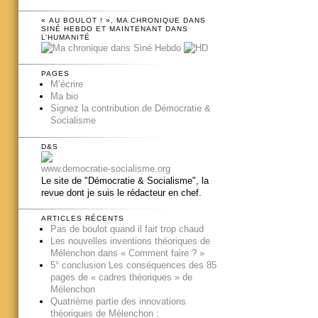
« AU BOULOT ! », MA CHRONIQUE DANS
SINÉ HEBDO ET MAINTENANT DANS
L’HUMANITÉ
PAGES
M’écrire
Ma bio
Signez la contribution de Démocratie &
Socialisme
D&S
www.democratie-socialisme.org
Le site de "Démocratie & Socialisme", la
revue dont je suis le rédacteur en chef.
ARTICLES RÉCENTS
Pas de boulot quand il fait trop chaud
Les nouvelles inventions théoriques de
Mélenchon dans « Comment faire ? »
5° conclusion Les conséquences des 85
pages de « cadres théoriques » de
Mélenchon
Quatrième partie des innovations
théoriques de Mélenchon :