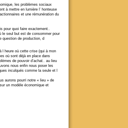
onomique, les problèmes sociaux
ent à mettre en lumière l’ honteuse
s actionnaires et une rémunération du
s pour quoi faire exactement..
ù le seul but est de consommer pour
e question de production, d
 l heure où cette crise (qui à mon
vées où sont déjà en place dans
blèmes de pouvoir d’achat.. au lieu
Pouvons nous enfin nous poser les
ques inculqués comme la seule et l
s aurons pourri notre « lieu » de
 sur un modèle économique et