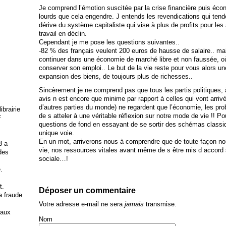
Je comprend l’émotion suscitée par la crise financière puis éc
lourds que cela engendre. J entends les revendications qui tend
dérive du système capitaliste qui vise à plus de profits pour le
travail en déclin.
Cependant je me pose les questions suivantes..
-82 % des français veulent 200 euros de hausse de salaire.. mai
continuer dans une économie de marché libre et non faussée, o
conserver son emploi.. Le but de la vie reste pour vous alors un
expansion des biens, de toujours plus de richesses..
Sincèrement je ne comprend pas que tous les partis politiques, à
avis n est encore que minime par rapport à celles qui vont arri
d’autres parties du monde) ne regardent que l’économie, les pro
brairie
de s atteler à une véritable réflexion sur notre mode de vie !! 
F
questions de fond en essayant de se sortir des schémas classi
unique voie.
En un mot, arriverons nous à comprendre que de toute façon nou
3 a
vie, nos ressources vitales avant même de s être mis d accord
 des
sociale…!
.
t.
Déposer un commentaire
la fraude
Votre adresse e-mail ne sera
jamais
transmise.
 aux
Nom