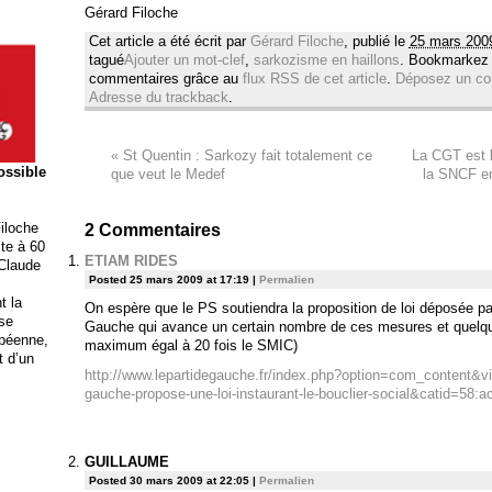
Gérard Filoche
Cet article a été écrit par
Gérard Filoche
, publié le
25 mars 200
tagué
Ajouter un mot-clef
,
sarkozisme en haillons
. Bookmarkez
commentaires grâce au
flux RSS de cet article
.
Déposez un co
Adresse du trackback
.
«
St Quentin : Sarkozy fait totalement ce
La CGT est l
possible
que veut le Medef
la SNCF en
iloche
2
Commentaires
ite à 60
ETIAM RIDES
 Claude
Posted 25 mars 2009 at 17:19
|
Permalien
t la
On espère que le PS soutiendra la proposition de loi déposée pa
ise
Gauche qui avance un certain nombre de ces mesures et quelq
opéenne,
maximum égal à 20 fois le SMIC)
t d’un
http://www.lepartidegauche.fr/index.php?option=com_content&vie
gauche-propose-une-loi-instaurant-le-bouclier-social&catid=58:a
GUILLAUME
Posted 30 mars 2009 at 22:05
|
Permalien