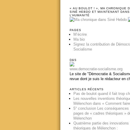
« AU BOULOT ! », MA CHRONIQUE 
SINÉ HEBDO ET MAINTENANT DANS
L’HUMANITÉ
PAGES
M’écrire
Ma bio
Signez la contribution de Démocr
Socialisme
D&S
www.democratie-socialisme.org
Le site de "Démocratie & Socialisme
revue dont je suis le rédacteur en c
ARTICLES RÉCENTS
Pas de boulot quand il fait trop c
Les nouvelles inventions théoriq
Mélenchon dans « Comment faire
5° conclusion Les conséquences
pages de « cadres théoriques » d
Mélenchon
Quatrième partie des innovations
théoriques de Mélenchon :