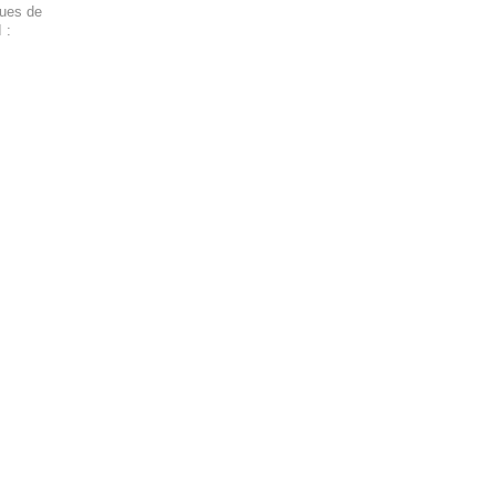
ques de
 :