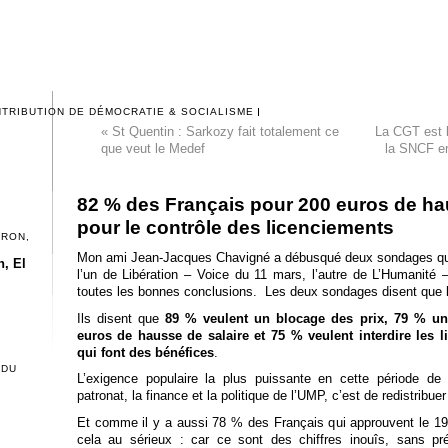
NTRIBUTION DE DÉMOCRATIE & SOCIALISME
«
St Quentin : Sarkozy fait totalement ce
La CGT est l
que veut le Medef
la SNCF en
82 % des Français pour 200 euros de ha
pour le contrôle des licenciements
CRON,
Mon ami Jean-Jacques Chavigné a débusqué deux sondages qui 
, El
l’un de Libération – Voice du 11 mars, l’autre de L’Humanité 
toutes les bonnes conclusions. Les deux sondages disent que l’
Ils disent que
89 % veulent un blocage des prix, 79 % un
euros de hausse de salaire et 75 % veulent interdire les 
qui font des bénéfices
.
 DU
L’exigence populaire la plus puissante en cette période de 
patronat, la finance et la politique de l’UMP, c’est de redistribue
Et comme il y a aussi 78 % des Français qui approuvent le 19 
cela au sérieux : car ce sont des chiffres inouîs, sans p