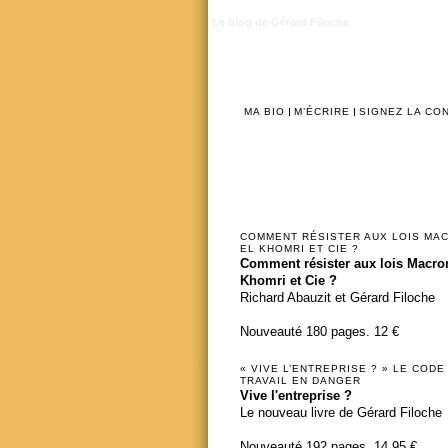
Le blog de Gérard Filoche
MA BIO
M’ÉCRIRE
SIGNEZ LA CO
COMMENT RÉSISTER AUX LOIS MA
EL KHOMRI ET CIE ?
Comment résister aux lois Macron
Khomri et Cie ?
Richard Abauzit et Gérard Filoche
Nouveauté 180 pages. 12 €
« VIVE L’ENTREPRISE ? » LE CODE
TRAVAIL EN DANGER
Vive l'entreprise ?
Le nouveau livre de Gérard Filoche
Nouveauté 192 pages. 14,95 €