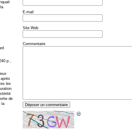
anquait
 la
E-mail
Site Web
Commentaire
ard
240 p.,
deux
 après
tes les
uration
stérité
ortie de
 la