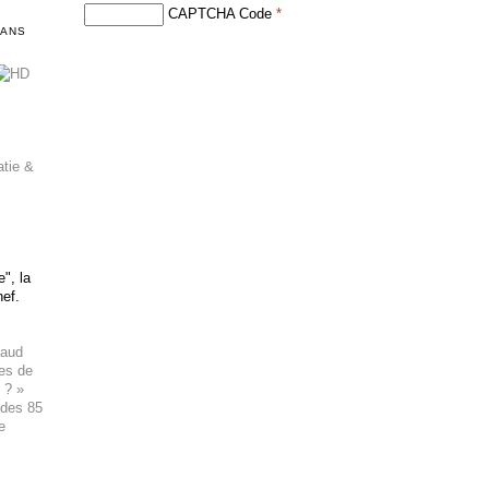
CAPTCHA Code
*
DANS
atie &
", la
hef.
haud
ues de
 ? »
 des 85
e