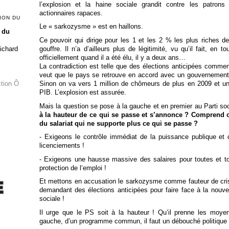
l’explosion et la haine sociale grandit contre les patron
actionnaires rapaces.
ION DU
Le « sarkozysme » est en haillons.
 du
Ce pouvoir qui dirige pour les 1 et les 2 % les plus riches d
gouffre. Il n’a d’ailleurs plus de légitimité, vu qu’il fait, en t
Richard
officiellement quand il a été élu, il y a deux ans…
La contradiction est telle que des élections anticipées comme
veut que le pays se retrouve en accord avec un gouvernement c
Sinon on va vers 1 million de chômeurs de plus en 2009 et un
ction Ô
PIB. L’explosion est assurée.
Mais la question se pose à la gauche et en premier au Parti soc
à la hauteur de ce qui se passe et s’annonce ? Comprend o
du salariat qui ne supporte plus ce qui se passe ?
- Exigeons le contrôle immédiat de la puissance publique et d
licenciements !
- Exigeons une hausse massive des salaires pour toutes et
protection de l‘emploi !
Et mettons en accusation le sarkozysme comme fauteur de crise
demandant des élections anticipées pour faire face à la nouve
sociale !
Il urge que le PS soit à la hauteur ! Qu’il prenne les moye
gauche, d’un programme commun, il faut un débouché politique 