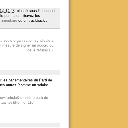
9 à 14:28
, classé sous
Politique
et
 le
permalien
. Suivez les
mmentaire
ou un trackback :
a seule organisation syndicale à
 mesure de signer un accord ou
de le refuser !
»
r les parlementaires du Parti de
ues autres (comme un salaire
w=article&id=566:le-parti-de-
ctualites&Itemid=116