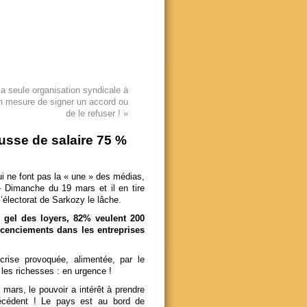
a seule organisation syndicale à
 mesure de signer un accord ou
de le refuser !
»
usse de salaire 75 %
ne font pas la « une » des médias,
– Dimanche du 19 mars et il en tire
électorat de Sarkozy le lâche.
 gel des loyers, 82% veulent 200
licenciements dans les entreprises
crise provoquée, alimentée, par le
r les richesses : en urgence !
mars, le pouvoir a intérêt à prendre
récédent ! Le pays est au bord de