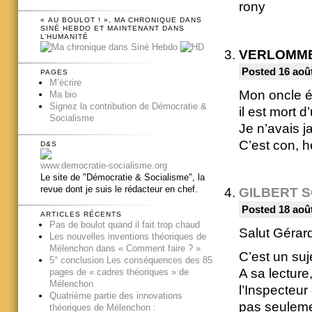
rony
« AU BOULOT ! », MA CHRONIQUE DANS
SINÉ HEBDO ET MAINTENANT DANS
L’HUMANITÉ
VERLOMM
Posted 16 août
PAGES
M’écrire
Mon oncle ét
Ma bio
Signez la contribution de Démocratie &
il est mort d
Socialisme
Je n’avais j
C’est con, h
D&S
www.democratie-socialisme.org
Le site de "Démocratie & Socialisme", la
revue dont je suis le rédacteur en chef.
GILBERT 
Posted 18 août
ARTICLES RÉCENTS
Pas de boulot quand il fait trop chaud
Salut Gérar
Les nouvelles inventions théoriques de
Mélenchon dans « Comment faire ? »
C’est un suj
5° conclusion Les conséquences des 85
A sa lectur
pages de « cadres théoriques » de
Mélenchon
l’Inspecteur
Quatrième partie des innovations
pas seulemen
théoriques de Mélenchon :