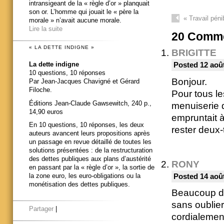
intransigeant de la « règle d’or » planquait
son or. L’homme qui jouait le « père la
«
Travail péni
morale » n’avait aucune morale.
Lire la suite
20
Comme
« LA DETTE INDIGNE »
BRIGITTE
La dette indigne
Posted 12 août
10 questions, 10 réponses
Bonjour.
Par Jean-Jacques Chavigné et Gérard
Filoche.
Pour tous le
Éditions Jean-Claude Gawsewitch, 240 p.,
menuiserie d
14,90 euros
empruntait à
En 10 questions, 10 réponses, les deux
rester deux-
auteurs avancent leurs propositions après
un passage en revue détaillé de toutes les
solutions présentées : de la restructuration
des dettes publiques aux plans d’austérité
RONY
en passant par la « règle d’or », la sortie de
la zone euro, les euro-obligations ou la
Posted 14 août
monétisation des dettes publiques.
Beaucoup de 
sans oublie
Partager
|
cordialemen