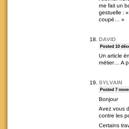
me fait un 
gestuelle : 
coupé… » G
DAVID
Posted 10 déc
Un article ém
métier… A pa
SYLVAIN
Posted 7 nove
Bonjour
Avez vous de
contre les p
Certains tr