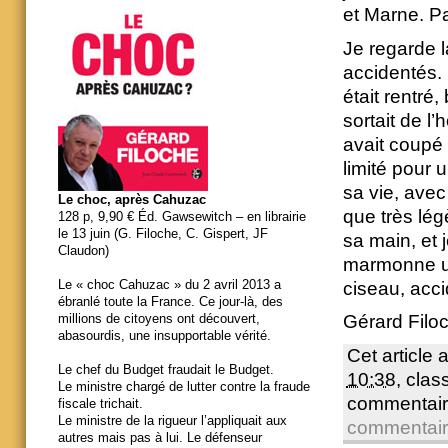
et Marne. Pa
Je regarde l
accidentés. 
était rentré
sortait de l’
avait coupé 
limité pour 
sa vie, avec 
Le choc, après Cahuzac
que très lég
128 p, 9,90 € Éd. Gawsewitch – en librairie
le 13 juin (G. Filoche, C. Gispert, JF
sa main, et 
Claudon)
marmonne un
Le « choc Cahuzac » du 2 avril 2013 a
ciseau, acc
ébranlé toute la France. Ce jour-là, des
Gérard Filo
millions de citoyens ont découvert,
abasourdis, une insupportable vérité.
Cet article 
Le chef du Budget fraudait le Budget.
10:38
, cla
Le ministre chargé de lutter contre la fraude
commentair
fiscale trichait.
Le ministre de la rigueur l’appliquait aux
commentai
autres mais pas à lui. Le défenseur