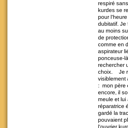
respiré sans
kurdes se re
pour l’heure
dubitatif. 
au moins sur
de protectio
comme en dro
aspirateur l
ponceuse-là e
rechercher 
choix. Je re
visiblement 
: mon père é
encore, il so
meule et lui
réparatrice 
gardé la trac
pouvaient pl
l’ouvrier kur