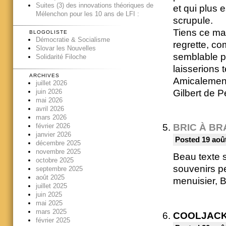
Suites (3) des innovations théoriques de
et qui plus 
Mélenchon pour les 10 ans de LFI :
scrupule.
Tiens ce mat
BLOGOLISTE
Démocratie & Socialisme
regrette, c
Slovar les Nouvelles
semblable p
Solidarité Filoche
laisserions 
ARCHIVES
Amicalemen
juillet 2026
Gilbert de P
juin 2026
mai 2026
avril 2026
mars 2026
février 2026
BRIC À B
janvier 2026
Posted 19 août
décembre 2025
novembre 2025
Beau texte s
octobre 2025
souvenirs pe
septembre 2025
août 2025
menuisier, B
juillet 2025
juin 2025
mai 2025
mars 2025
COOLJAC
février 2025