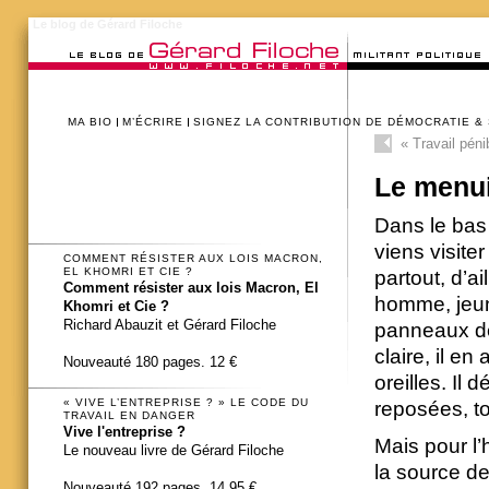
Le blog de Gérard Filoche
MA BIO
M’ÉCRIRE
SIGNEZ LA CONTRIBUTION DE DÉMOCRATIE &
«
Travail péni
Le menui
Dans le bas 
viens visite
COMMENT RÉSISTER AUX LOIS MACRON,
EL KHOMRI ET CIE ?
partout, d’a
Comment résister aux lois Macron, El
homme, jeun
Khomri et Cie ?
Richard Abauzit et Gérard Filoche
panneaux de
claire, il en
Nouveauté 180 pages. 12 €
oreilles. Il
« VIVE L’ENTREPRISE ? » LE CODE DU
reposées, to
TRAVAIL EN DANGER
Vive l'entreprise ?
Mais pour l
Le nouveau livre de Gérard Filoche
la source de 
Nouveauté 192 pages. 14,95 €