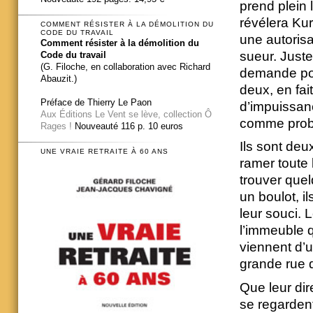
prend plein 
révélera Kur
COMMENT RÉSISTER À LA DÉMOLITION DU
CODE DU TRAVAIL
une autorisa
Comment résister à la démolition du
sueur. Juste
Code du travail
(G. Filoche, en collaboration avec Richard
demande pour
Abauzit.)
deux, en fai
Préface de Thierry Le Paon
d’impuissan
Aux Éditions Le Vent se lève, collection Ô
comme prob
Rages !
Nouveauté 116 p. 10 euros
Ils sont deu
UNE VRAIE RETRAITE À 60 ANS
ramer toute l
trouver que
un boulot, il
leur souci. 
l’immeuble q
viennent d’u
grande rue 
Que leur dir
se regardent,