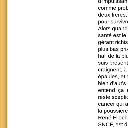
d’impuissan
comme probl
deux frères, 
pour surviv
Alors quand i
santé est le
gérant richi
plus bas pri
hall de la 
suis présent
craignent, à 
épaules, et a
bien d’aut’s 
entend, ça l
reste scepti
cancer qui a
la poussière
René Filoche
SNCF, est dé