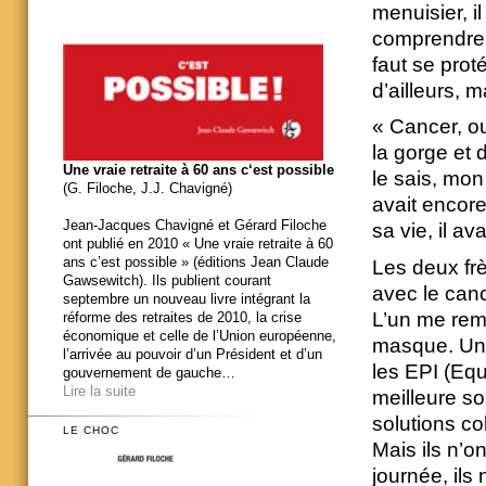
menuisier, il
comprendre :
faut se proté
d’ailleurs, 
« Cancer, ou
la gorge et 
Une vraie retraite à 60 ans c‘est possible
le sais, mon
(G. Filoche, J.J. Chavigné)
avait encore
Jean-Jacques Chavigné et Gérard Filoche
sa vie, il av
ont publié en 2010 « Une vraie retraite à 60
ans c’est possible » (éditions Jean Claude
Les deux frè
Gawsewitch). Ils publient courant
avec le cance
septembre un nouveau livre intégrant la
L’un me reme
réforme des retraites de 2010, la crise
économique et celle de l’Union européenne,
masque. Un 
l’arrivée au pouvoir d’un Président et d’un
les EPI (Equ
gouvernement de gauche…
Lire la suite
meilleure so
solutions co
LE CHOC
Mais ils n’on
journée, ils