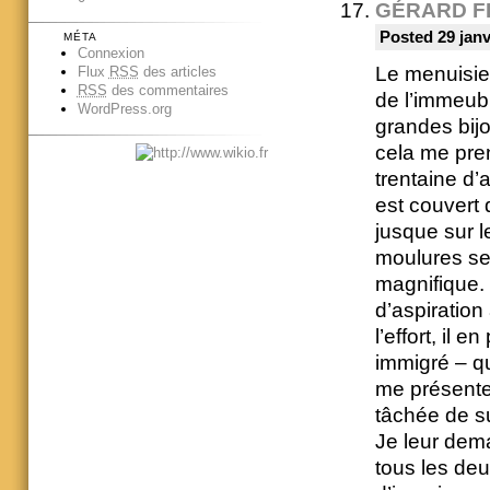
GÉRARD F
Posted 29 janv
MÉTA
Connexion
Le menuisier
Flux
RSS
des articles
RSS
des commentaires
de l’immeubl
WordPress.org
grandes bijou
cela me pre
trentaine d
est couvert 
jusque sur le
moulures se
magnifique.
d’aspiration
l’effort, il
immigré – qu
me présenter
tâchée de su
Je leur dema
tous les deu